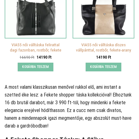
VIA55 női válltáska felirattal
VIA55 női válltáska díszes
dagi fazonban, rostbőr, fekete
vállpánttal, rostbőr, fekete-arany
Original
Current
16690
Ft
14190
Ft
14190
Ft
price
price
was:
is:
KOSÁRBA TESZEM
KOSÁRBA TESZEM
16690 Ft.
14190 Ft.
A
most valami klasszikusan menővel rukkol elő, ami instant a
szetted éke lesz: a Fekete shopper táska kollekcióval! Elhoztunk
16 db brutál darabot, már 3 990 ft-tól, hogy mindenki a fekete
elegancia erejével hódíthasson. Ez a cucc nem csak divatos,
hanem a mindennapok igazi megmentője, egy abszolút must-have
darab a gardróbodban!