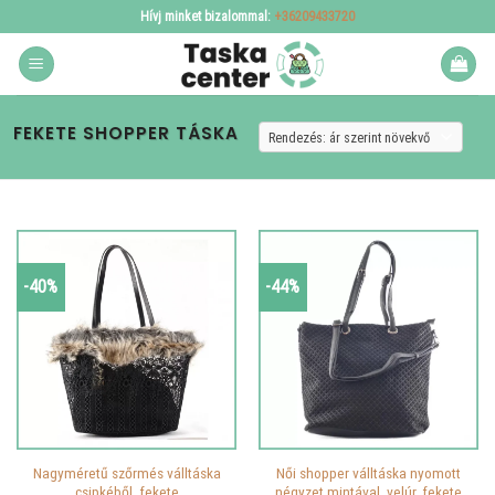
Skip
Hívj minket bizalommal:
+36209433720
to
content
FEKETE SHOPPER TÁSKA
-40%
-44%
Nagyméretű szőrmés válltáska
Női shopper válltáska nyomott
csipkéből, fekete
négyzet mintával, velúr, fekete