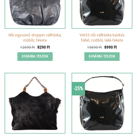
Női egyszerű shopper válltáska,
VIA55 női válltáska karikás
műbőr, fekete
füllel, rostbőr, lakk-fekete
Original
Current
Original
Current
12690
Ft
8290
Ft
13690
Ft
8990
Ft
price
price
price
price
was:
is:
was:
is:
KOSÁRBA TESZEM
KOSÁRBA TESZEM
12690 Ft.
8290 Ft.
13690 Ft.
8990 Ft.
-25%