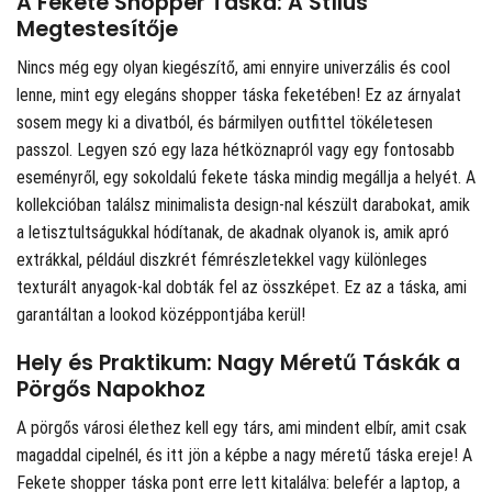
A Fekete Shopper Táska: A Stílus
Megtestesítője
Nincs még egy olyan kiegészítő, ami ennyire univerzális és cool
lenne, mint egy elegáns shopper táska feketében! Ez az árnyalat
sosem megy ki a divatból, és bármilyen outfittel tökéletesen
passzol. Legyen szó egy laza hétköznapról vagy egy fontosabb
eseményről, egy sokoldalú fekete táska mindig megállja a helyét. A
kollekcióban találsz minimalista design-nal készült darabokat, amik
a letisztultságukkal hódítanak, de akadnak olyanok is, amik apró
extrákkal, például diszkrét fémrészletekkel vagy különleges
texturált anyagok-kal dobták fel az összképet. Ez az a táska, ami
garantáltan a lookod középpontjába kerül!
Hely és Praktikum: Nagy Méretű Táskák a
Pörgős Napokhoz
A pörgős városi élethez kell egy társ, ami mindent elbír, amit csak
magaddal cipelnél, és itt jön a képbe a nagy méretű táska ereje! A
Fekete shopper táska pont erre lett kitalálva: belefér a laptop, a