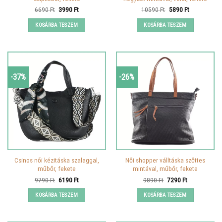
Original
Current
Original
Current
6690
Ft
3990
Ft
10590
Ft
5890
Ft
price
price
price
price
was:
is:
was:
is:
KOSÁRBA TESZEM
KOSÁRBA TESZEM
6690 Ft.
3990 Ft.
10590 Ft.
5890 Ft.
-37%
-26%
Csinos női kézitáska szalaggal,
Női shopper válltáska szőttes
műbőr, fekete
mintával, műbőr, fekete
Original
Current
Original
Current
9790
Ft
6190
Ft
9890
Ft
7290
Ft
price
price
price
price
was:
is:
was:
is:
KOSÁRBA TESZEM
KOSÁRBA TESZEM
9790 Ft.
6190 Ft.
9890 Ft.
7290 Ft.