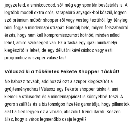
jegyzeteid, a sminkcuccod, sőt még egy spontán bevásárlás is. A
legtöbb modell extra erős, strapabíró anyagok-ból készül, legyen
szó prémium műbőr shopper-ről vagy vastag textilről, így tényleg
bírni fogja a mindennapi strapát. Gondolj bele, milyen felszabadító
érzés, hogy nem kell kompromisszumot kötnöd, minden nálad
lehet, amire szükséged van. Ez a táska egy igazi munkahelyi
kiegészítő is lehet, de egy délutáni kávézáshoz vagy esti
programhoz is szuper választás!
Válaszd ki a Tökéletes Fekete Shopper Táskát!
Ne habozz tovább, add hozzá ezt a szuper kiegészítőt a
gyűjteményedhez! Válassz egy Fekete shopper táska-t, ami
kiemeli a stílusodat és a mindennapjaidat is könnyebbé teszi. A
gyors szállítás és a biztonságos fizetés garantálja, hogy pillanatok
alatt a tiéd legyen ez a vibráló, abszolút trendi darab. Készen
állsz, hogy a város legmenőbb csaja legyél?