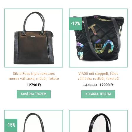
-12%
Silvia Rosa tripla rekeszes
VIA55 női steppelt, füles
merev válltáska, műbőr, fekete
válltáska rostbőr, fekete2
Original
Current
12790
Ft
14790
Ft
12990
Ft
price
price
was:
is:
KOSÁRBA TESZEM
KOSÁRBA TESZEM
14790 Ft.
12990 Ft.
-15%