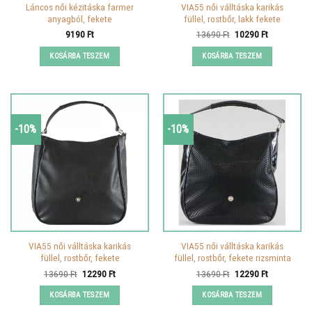
Láncos női kézitáska farmer
VIA55 női válltáska karikás
anyagból, fekete
füllel, rostbőr, lakk fekete
Original
Current
9190
Ft
13690
Ft
10290
Ft
price
price
was:
is:
KOSÁRBA TESZEM
KOSÁRBA TESZEM
13690 Ft.
10290 Ft.
-10%
-10%
VIA55 női válltáska karikás
VIA55 női válltáska karikás
füllel, rostbőr, fekete
füllel, rostbőr, fekete rizsminta
Original
Current
Original
Current
13690
Ft
12290
Ft
13690
Ft
12290
Ft
price
price
price
price
was:
is:
was:
is:
KOSÁRBA TESZEM
KOSÁRBA TESZEM
13690 Ft.
12290 Ft.
13690 Ft.
12290 Ft.