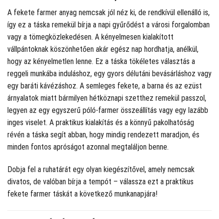
A fekete farmer anyag nemcsak jól néz ki, de rendkívül ellenálló is,
így ez a táska remekül bírja a napi gyűrődést a városi forgalomban
vagy a tömegközlekedésen. A kényelmesen kialakított
vállpántoknak köszönhetően akár egész nap hordhatja, anélkül,
hogy az kényelmetlen lenne. Ez a táska tökéletes választás a
reggeli munkába induláshoz, egy gyors délutáni bevásárláshoz vagy
egy baráti kávézáshoz. A semleges fekete, a barna és az ezüst
árnyalatok miatt bármilyen hétköznapi szetthez remekül passzol,
legyen az egy egyszerű póló-farmer összeállítás vagy egy lazább
inges viselet. A praktikus kialakítás és a könnyű pakolhatóság
révén a táska segít abban, hogy mindig rendezett maradjon, és
minden fontos apróságot azonnal megtaláljon benne.
Dobja fel a ruhatárát egy olyan kiegészítővel, amely nemcsak
divatos, de valóban bírja a tempót – válassza ezt a praktikus
fekete farmer táskát a következő munkanapjára!