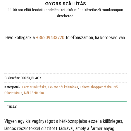
GYORS SZÁLLÍTÁS
11:00 óra előtt leadott rendeléseket akár már a következő munkanapon
átveheted.
Hívd kollégánk a
+36209433720
telefonszámon, ha kérdésed van.
Cikkszám:
D0253_BLACK
Kategóriák:
Farmer női táska
,
Fekete női kézitáska
,
Fekete shopper táska
,
Női
fekete táska
,
Női kézitáska
LEÍRÁS
Vigyen egy kis vagányságot a hétköznapjaiba ezzel a különleges,
láncos részletekkel díszített táskával, amely a farmer anyag