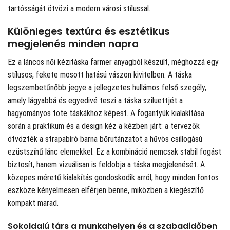
tartósságát ötvözi a modern városi stílussal.
Különleges textúra és esztétikus
megjelenés minden napra
Ez a láncos női kézitáska farmer anyagból készült, méghozzá egy
stílusos, fekete mosott hatású vászon kivitelben. A táska
legszembetűnőbb jegye a jellegzetes hullámos felső szegély,
amely lágyabbá és egyedivé teszi a táska sziluettjét a
hagyományos tote táskákhoz képest. A fogantyúk kialakítása
során a praktikum és a design kéz a kézben járt: a tervezők
ötvözték a strapabíró barna bőrutánzatot a hűvös csillogású
ezüstszínű lánc elemekkel. Ez a kombináció nemcsak stabil fogást
biztosít, hanem vizuálisan is feldobja a táska megjelenését. A
közepes méretű kialakítás gondoskodik arról, hogy minden fontos
eszköze kényelmesen elférjen benne, miközben a kiegészítő
kompakt marad.
Sokoldalú társ a munkahelyen és a szabadidőben