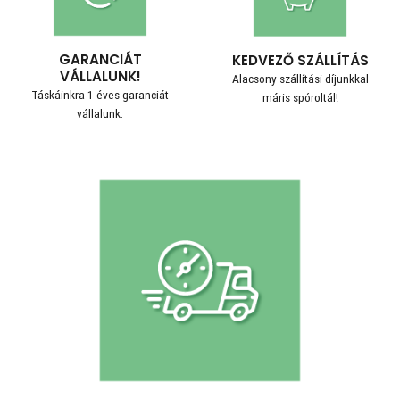
GARANCIÁT
KEDVEZŐ SZÁLLÍTÁS
VÁLLALUNK!
Alacsony szállítási díjunkkal
Táskáinkra 1 éves garanciát
máris spóroltál!
vállalunk.