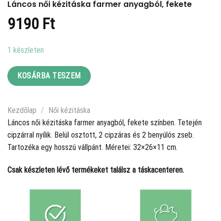
Láncos női kézitáska farmer anyagból, fekete
9190
Ft
1 készleten
KOSÁRBA TESZEM
Kezdőlap
/
Női kézitáska
Láncos női kézitáska farmer anyagból, fekete színben. Tetején
cipzárral nyílik. Belül osztott, 2 cipzáras és 2 benyúlós zseb.
Tartozéka egy hosszú vállpánt. Méretei: 32×26×11 cm.
Csak készleten lévő termékeket találsz a táskacenteren.