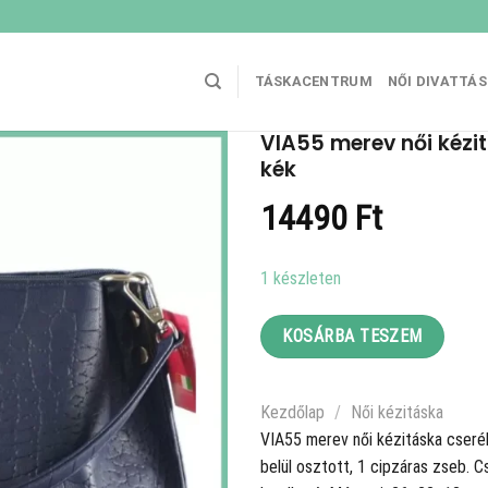
TÁSKACENTRUM
NŐI DIVATTÁ
VIA55 merev női kézit
kék
14490
Ft
1 készleten
KOSÁRBA TESZEM
Kezdőlap
/
Női kézitáska
VIA55 merev női kézitáska cserélh
belül osztott, 1 cipzáras zseb. C