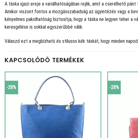
A táska igazi ereje a variálhatóságában rejlik, amit a cserélhető pán
Amikor viszont fontos a mozgásszabadság az ügyintézés vagy a bevásár
kényelmes pakolhatóság biztosítja, hogy a táska ne legyen teher a v
keresgélése is sokkal egyszerűbbé válik.
Válaszd ezt a megbízható és stílusos kék táskát, hogy minden napo
KAPCSOLÓDÓ TERMÉKEK
-28%
-28%