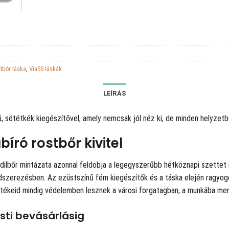
tbőr táska
,
Via55 táskák
LEÍRÁS
ú, sötétkék kiegészítővel, amely nemcsak jól néz ki, de minden helyzetb
író rostbőr kivitel
dilbőr mintázata azonnal feldobja a legegyszerűbb hétköznapi szettet 
ndszerezésben. Az ezüstszínű fém kiegészítők és a táska elején ragyogó
 értékeid mindig védelemben lesznek a városi forgatagban, a munkába 
esti bevásárlásig