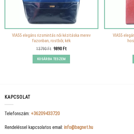
VIA55 elegáns rizsmintás női kézitáska merev
VIA55 elegá
fazonban, rostbőr, kék
hos
Original
Current
13790
Ft
9890
Ft
price
price
was:
is:
KOSÁRBA TESZEM
13790 Ft.
9890 Ft.
KAPCSOLAT
Telefonszám:
+36209433720
Rendeléssel kapcsolatos email:
info@bagnet.hu