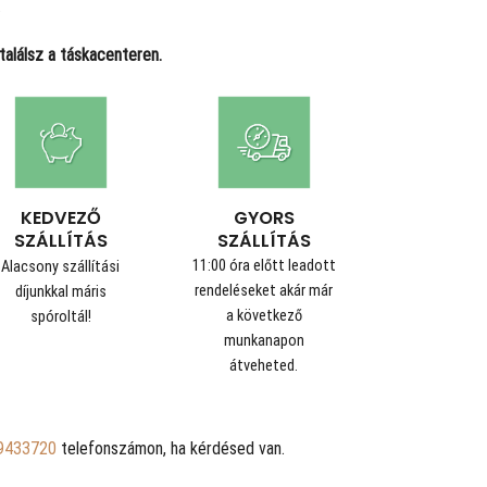
.
alálsz a táskacenteren.
GYORS
KEDVEZŐ
SZÁLLÍTÁS
SZÁLLÍTÁS
11:00 óra előtt leadott
Alacsony szállítási
rendeléseket akár már
díjunkkal máris
a következő
spóroltál!
munkanapon
átveheted.
9433720
telefonszámon, ha kérdésed van.