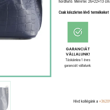
hordható. Méretei: 26×22×13 cm
Csak készleten lévő termékeket t
GARANCIÁT
VÁLLALUNK!
Táskáinkra 1 éves
garanciát vállalunk.
Hívd kollégánk a
+3620