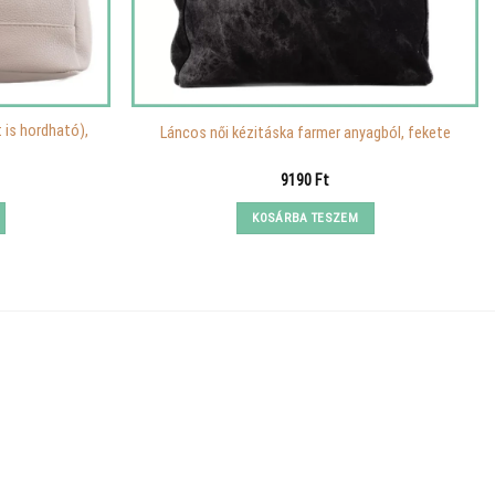
t is hordható),
Láncos női kézitáska farmer anyagból, fekete
Current
9190
Ft
price
is:
KOSÁRBA TESZEM
11790 Ft.