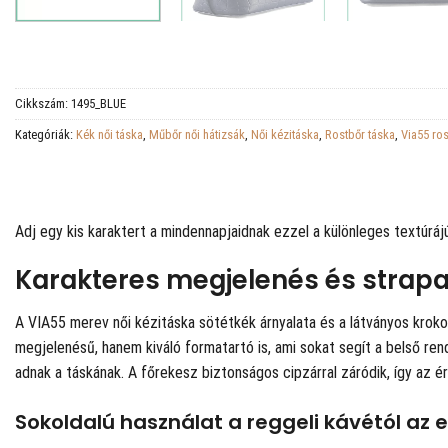
Cikkszám:
1495_BLUE
Kategóriák:
Kék női táska
,
Műbőr női hátizsák
,
Női kézitáska
,
Rostbőr táska
,
Via55 ros
Adj egy kis karaktert a mindennapjaidnak ezzel a különleges textúráj
Karakteres megjelenés és strapab
A VIA55 merev női kézitáska sötétkék árnyalata és a látványos kroko
megjelenésű, hanem kiváló formatartó is, ami sokat segít a belső re
adnak a táskának. A főrekesz biztonságos cipzárral záródik, így az
Sokoldalú használat a reggeli kávétól az 