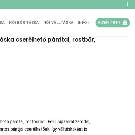
SKA
NŐI BŐR TÁSKA
NŐI VÁLLTÁSKA
INFO
KOSÁR /
0
FT
áska cserélhető pánttal, rostbőr,
ető pánttal, rostbőrből. Felül cipzárral záródik,
satos pántjai cserélhetőek, így válltáskaként is