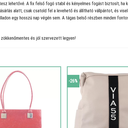
t tesz lehetővé. A fix felső fogó stabil és kényelmes fogást biztosít, 
lás alatt, csak csatold fel a levehető és állítható vállpántot, és vise
álladon egy hosszú nap végén sem. A tágas belső részben minden fontos 
d zökkenőmentes és jól szervezett legyen!
-26%