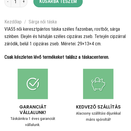
KOSÁRBA TESZEM
Kezdőlap
/
Sárga női táska
VIA55 női keresztpántos táska széles fazonban, rostbőr, sárga
színben. Elején és hátulján széles cipzáras zseb. Tetején cipzárral
záródik, belül 1 cipzáras zseb. Méretei: 29×13×4 cm.
Csak készleten lévő termékeket találsz a táskacenteren.
GARANCIÁT
KEDVEZŐ SZÁLLÍTÁS
VÁLLALUNK!
Alacsony szállítási díjunkkal
Táskáinkra 1 éves garanciát
máris spóroltál!
vállalunk.