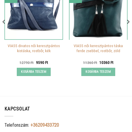
VIA55 divatos női keresztpántos
VIA55 női keresztpántos táska
kistáska, rostbőr, kék
ferde zsebbel, rostbőr, zöld
Original
Current
Original
Current
12790
Ft
9590
Ft
11360
Ft
10360
Ft
price
price
price
price
was:
is:
was:
is:
KOSÁRBA TESZEM
KOSÁRBA TESZEM
12790 Ft.
9590 Ft.
11360 Ft.
10360 Ft.
KAPCSOLAT
Telefonszám:
+36209433720