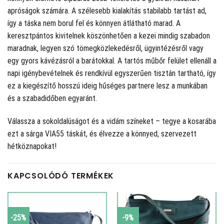
apróságok számára. A szélesebb kialakítás stabilabb tartást ad,
így a táska nem borul fel és könnyen átlátható marad. A
keresztpántos kivitelnek köszönhetően a kezei mindig szabadon
maradnak, legyen szó tömegközlekedésről, ügyintézésről vagy
egy gyors kávézásról a barátokkal. A tartós műbőr felület ellenáll a
napi igénybevételnek és rendkívül egyszerűen tisztán tartható, így
ez a kiegészítő hosszú ideig hűséges partnere lesz a munkában
és a szabadidőben egyaránt.
Válassza a sokoldalúságot és a vidám színeket – tegye a kosarába
ezt a sárga VIA55 táskát, és élvezze a könnyed, szervezett
hétköznapokat!
KAPCSOLÓDÓ TERMÉKEK
-25%
-9%