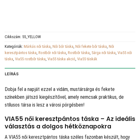
Cikkszám:
55_YELLOW
Kategóriák:
Márkás női táska
,
Női bőr táska
,
Női fekete bőr táska
,
Női
keresztpántos táska
,
Rostbőr női táska
,
Rostbőr táska
,
Sárga női táska
,
Via55 női
táska
,
Via55 rostbőr táska
,
Via55 táska akció
,
Via55 táskák
LEÍRÁS
Dobja fel a napját ezzel a vidám, mustársárga és fekete
színekben játszó kiegészítővel, amely nemcsak praktikus, de
stílusos társa is lesz a városi pörgésben!
VIA55 női keresztpántos táska – Az ideális
választás a dolgos hétköznapokra
A VIA55 női keresztpántos táska széles fazonban készült, hogy