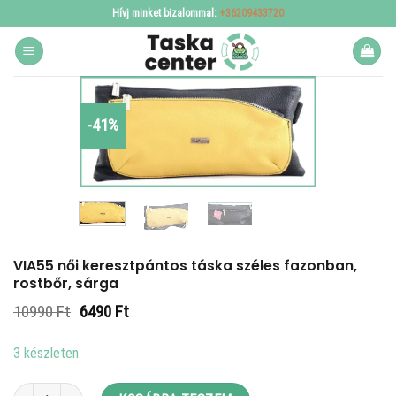
Skip
Hívj minket bizalommal:
+36209433720
to
content
-41%
VIA55 női keresztpántos táska széles fazonban,
rostbőr, sárga
Original
Current
10990
Ft
6490
Ft
price
price
was:
is:
3 készleten
10990 Ft.
6490 Ft.
VIA55 női keresztpántos táska széles fazonban, rostbőr, sárga mennyiség