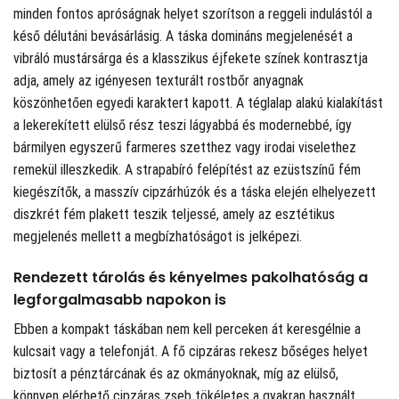
minden fontos apróságnak helyet szorítson a reggeli indulástól a
késő délutáni bevásárlásig. A táska domináns megjelenését a
vibráló mustársárga és a klasszikus éjfekete színek kontrasztja
adja, amely az igényesen texturált rostbőr anyagnak
köszönhetően egyedi karaktert kapott. A téglalap alakú kialakítást
a lekerekített elülső rész teszi lágyabbá és modernebbé, így
bármilyen egyszerű farmeres szetthez vagy irodai viselethez
remekül illeszkedik. A strapabíró felépítést az ezüstszínű fém
kiegészítők, a masszív cipzárhúzók és a táska elején elhelyezett
diszkrét fém plakett teszik teljessé, amely az esztétikus
megjelenés mellett a megbízhatóságot is jelképezi.
Rendezett tárolás és kényelmes pakolhatóság a
legforgalmasabb napokon is
Ebben a kompakt táskában nem kell perceken át keresgélnie a
kulcsait vagy a telefonját. A fő cipzáras rekesz bőséges helyet
biztosít a pénztárcának és az okmányoknak, míg az elülső,
könnyen elérhető cipzáras zseb tökéletes a gyakran használt