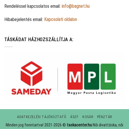
Rendeléssel kapcsolatos email:
info@bagnet.hu
Hibabejelentés email:
Kapcsolati oldalon
TÁSKÁDAT HÁZHOZSZÁLLÍTJA A:
ADATKEZELÉSI TÁJÉKOZTATÓ
ÁSZF
KOSÁR
PÉNZTÁR
Minden jog fenntartva! 2021-2026 ©
taskacenter.hu
Női divattáska, női