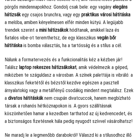
pörgős mindennapokhoz. Gondolj csak bele: egy vagány
elegáns
hátizsák
egy csajos brunchra, vagy egy
praktikus városi hátitáska
a melóba, amiben kényelmesen elfér minden kütyü. A legújabb
trendek szerint a
mini hátizsákok
hódítanak, amikkel laza és
fiatalos vibe-ot teremthetsz, de egy klasszikus
vegán bőr
hátitáska
is bomba választás, ha a tartósság és a stílus a cél.
Nálunk a formatervezés és a funkcionalitás kéz a kézben jár!
Találsz
laptop rekeszes hátizsákokat
, amik védelmezik a géped,
miközben te száguldasz a városban. A színek palettája is vibráló: a
klasszikus feketétől és bézstől kezdve egészen a pasztell
árnyalatokig vagy a metálfényű csodákig mindent megtalálsz. Ezek
a
divatos hátitáskák
nem csupán divatcuccok, hanem megbízható
társak a rohanós hétköznapokon is. A gyors szállításnak
köszönhetően hamar a kezedben tarthatod az új kedvencedet, és
a biztonságos fizetésnek hála pedig nyugodt szívvel vásárolhatsz!
Ne maradj le a legmenőbb darabokról! Válaszd ki a stílusodhoz illő