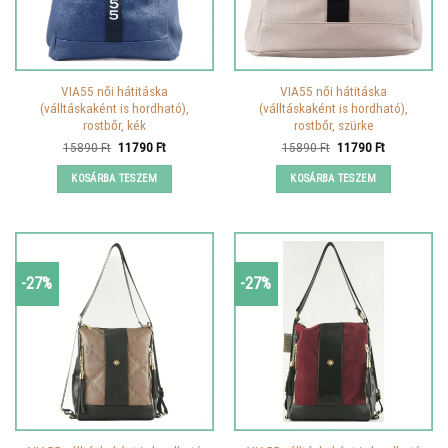
VIA55 női hátitáska
VIA55 női hátitáska
(válltáskaként is hordható),
(válltáskaként is hordható),
rostbőr, kék
rostbőr, szürke
Original
Current
Original
Current
15890
Ft
11790
Ft
15890
Ft
11790
Ft
price
price
price
price
was:
is:
was:
is:
KOSÁRBA TESZEM
KOSÁRBA TESZEM
15890 Ft.
11790 Ft.
15890 Ft.
11790 Ft.
-27%
-27%