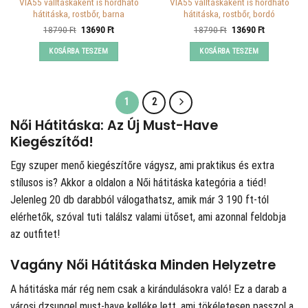
VIA55 válltáskaként is hordható
VIA55 válltáskaként is hordható
hátitáska, rostbőr, barna
hátitáska, rostbőr, bordó
Original
Current
Original
Current
18790
Ft
13690
Ft
18790
Ft
13690
Ft
price
price
price
price
was:
is:
was:
is:
KOSÁRBA TESZEM
KOSÁRBA TESZEM
18790 Ft.
13690 Ft.
18790 Ft.
13690 Ft.
1
2
Női Hátitáska: Az Új Must-Have
Kiegészítőd!
Egy szuper menő kiegészítőre vágysz, ami praktikus és extra
stílusos is? Akkor a
oldalon a Női hátitáska kategória a tiéd!
Jelenleg 20 db darabból válogathatsz, amik már 3 190 ft-tól
elérhetők, szóval tuti találsz valami ütőset, ami azonnal feldobja
az outfitet!
Vagány Női Hátitáska Minden Helyzetre
A hátitáska már rég nem csak a kirándulásokra való! Ez a darab a
városi dzsungel must-have kelléke lett, ami tökéletesen passzol a