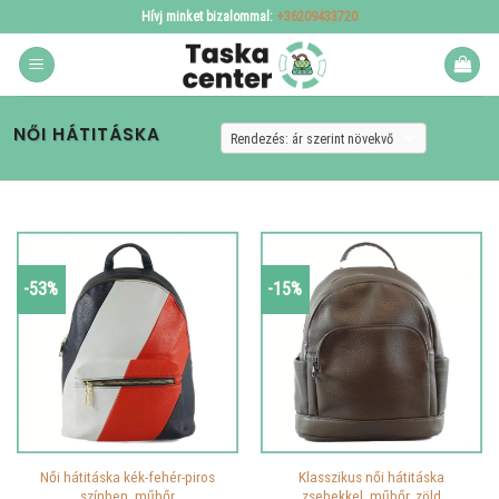
Skip
Hívj minket bizalommal:
+36209433720
to
content
NŐI HÁTITÁSKA
-53%
-15%
Női hátitáska kék-fehér-piros
Klasszikus női hátitáska
színben, műbőr
zsebekkel, műbőr, zöld