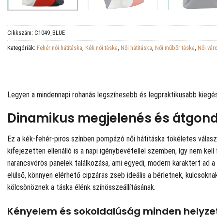
Cikkszám:
C1049_BLUE
Kategóriák:
Fehér női hátitáska
,
Kék női táska
,
Női hátitáska
,
Női műbőr táska
,
Női vár
Legyen a mindennapi rohanás legszínesebb és legpraktikusabb kiegész
Dinamikus megjelenés és átgondo
Ez a kék-fehér-piros színben pompázó női hátitáska tökéletes válasz
kifejezetten ellenálló is a napi igénybevétellel szemben, így nem kel
narancsvörös panelek találkozása, ami egyedi, modern karaktert ad 
elülső, könnyen elérhető cipzáras zseb ideális a bérletnek, kulcsok
kölcsönöznek a táska élénk színösszeállításának.
Kényelem és sokoldalúság minden helyz