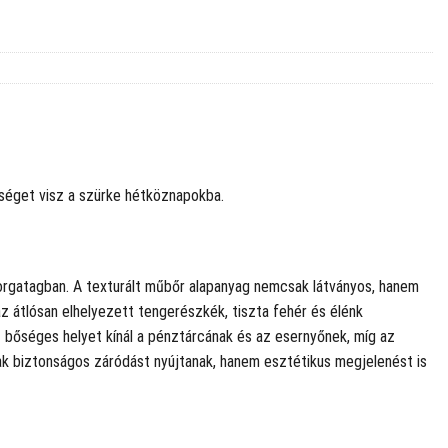
sséget visz a szürke hétköznapokba.
 forgatagban. A texturált műbőr alapanyag nemcsak látványos, hanem
 az átlósan elhelyezett tengerészkék, tiszta fehér és élénk
 bőséges helyet kínál a pénztárcának és az esernyőnek, míg az
sak biztonságos záródást nyújtanak, hanem esztétikus megjelenést is