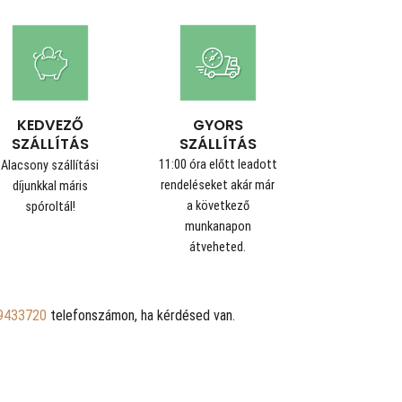
GYORS
KEDVEZŐ
SZÁLLÍTÁS
SZÁLLÍTÁS
11:00 óra előtt leadott
Alacsony szállítási
rendeléseket akár már
díjunkkal máris
a következő
spóroltál!
munkanapon
átveheted.
9433720
telefonszámon, ha kérdésed van.