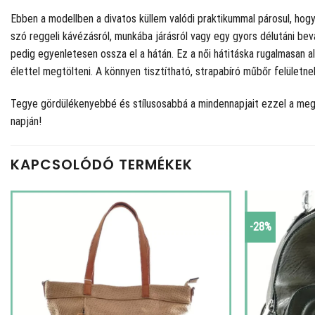
Ebben a modellben a divatos küllem valódi praktikummal párosul, hogy
szó reggeli kávézásról, munkába járásról vagy egy gyors délutáni bevá
pedig egyenletesen ossza el a hátán. Ez a női hátitáska rugalmasan a
élettel megtölteni. A könnyen tisztítható, strapabíró műbőr felületn
Tegye gördülékenyebbé és stílusosabbá a mindennapjait ezzel a meg
napján!
KAPCSOLÓDÓ TERMÉKEK
-28%