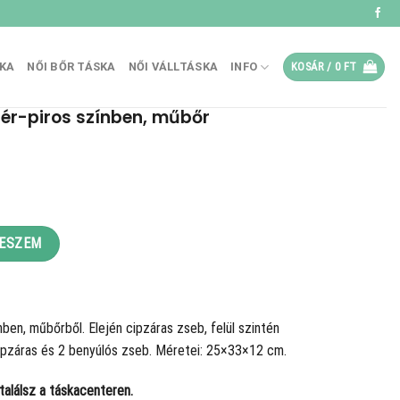
SKA
NŐI BŐR TÁSKA
NŐI VÁLLTÁSKA
INFO
KOSÁR /
0
FT
hér-piros színben, műbőr
en, műbőr mennyiség
TESZEM
nben, műbőrből. Elején cipzáras zseb, felül szintén
1 cipzáras és 2 benyúlós zseb. Méretei: 25×33×12 cm.
alálsz a táskacenteren.