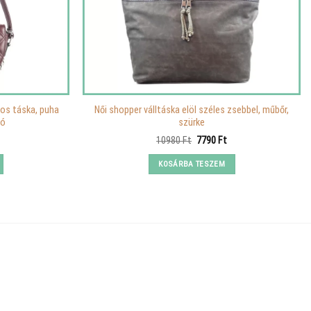
tos táska, puha
Női shopper válltáska elöl széles zsebbel, műbőr,
dó
szürke
urrent
Original
Current
10980
Ft
7790
Ft
rice
price
price
s:
was:
is:
KOSÁRBA TESZEM
.
890 Ft.
10980 Ft.
7790 Ft.