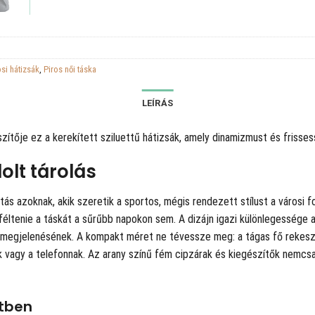
osi hátizsák
,
Piros női táska
LEÍRÁS
ítője ez a kerekített sziluettű hátizsák, amely dinamizmust és frisse
lt tárolás
tás azoknak, akik szeretik a sportos, mégis rendezett stílust a városi
l féltenie a táskát a sűrűbb napokon sem. A dizájn igazi különlegessége
a megjelenésének. A kompakt méret ne tévessze meg: a tágas fő rekesz
nak vagy a telefonnak. Az arany színű fém cipzárak és kiegészítők nemc
etben