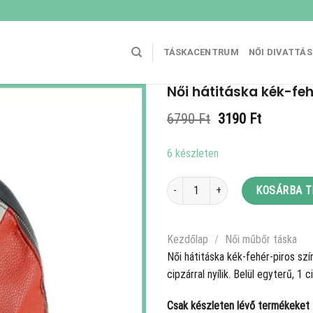
TÁSKACENTRUM
NŐI DIVATTÁ
Női hátitáska kék-fe
Original
Current
6790
Ft
3190
Ft
price
price
was:
is:
6 készleten
6790 Ft.
3190 Ft.
Női hátitáska kék-fehér-piros színb
KOSÁRBA 
Kezdőlap
/
Női műbőr táska
Női hátitáska kék-fehér-piros szí
cipzárral nyílik. Belül egyterű, 
Csak készleten lévő termékeket t