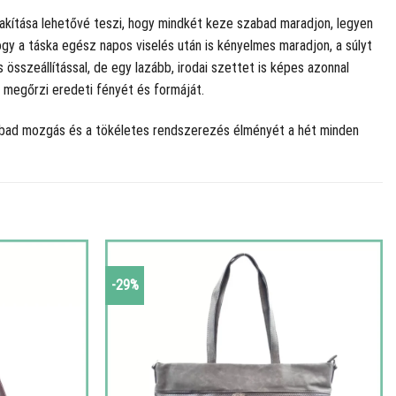
alakítása lehetővé teszi, hogy mindkét keze szabad maradjon, legyen
hogy a táska egész napos viselés után is kényelmes maradjon, a súlyt
összeállítással, de egy lazább, irodai szettet is képes azonnal
g megőrzi eredeti fényét és formáját.
zabad mozgás és a tökéletes rendszerezés élményét a hét minden
-29%