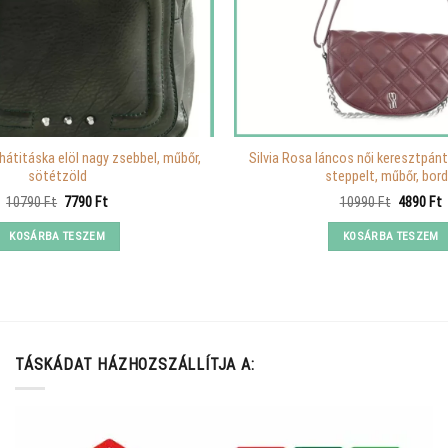
 hátitáska elöl nagy zsebbel, műbőr,
Silvia Rosa láncos női keresztpán
sötétzöld
steppelt, műbőr, bor
Original
Current
Original
C
10790
Ft
7790
Ft
10990
Ft
4890
Ft
price
price
price
p
was:
is:
was:
i
KOSÁRBA TESZEM
KOSÁRBA TESZEM
10790 Ft.
7790 Ft.
10990 Ft
4
TÁSKÁDAT HÁZHOZSZÁLLÍTJA A: