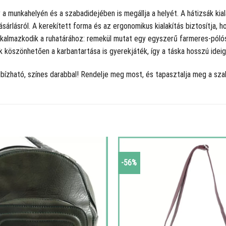
 a munkahelyén és a szabadidejében is megállja a helyét. A hátizsák ki
sárlásról. A kerekített forma és az ergonomikus kialakítás biztosítja, 
lkalmazkodik a ruhatárához: remekül mutat egy egyszerű farmeres-pólós 
ek köszönhetően a karbantartása is gyerekjáték, így a táska hosszú idei
bízható, színes darabbal! Rendelje meg most, és tapasztalja meg a s
-56%