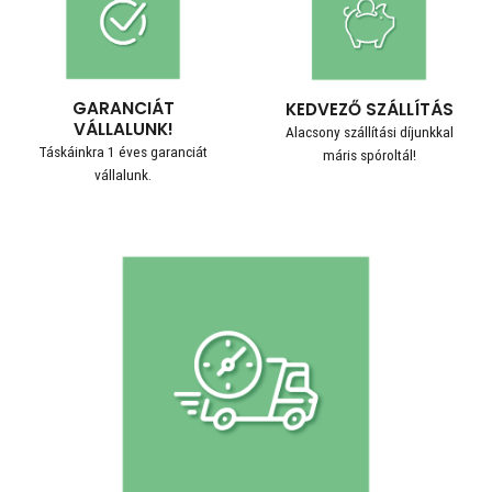
GARANCIÁT
KEDVEZŐ SZÁLLÍTÁS
VÁLLALUNK!
Alacsony szállítási díjunkkal
Táskáinkra 1 éves garanciát
máris spóroltál!
vállalunk.