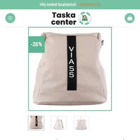
Skip
Hívj minket bizalommal:
+36209433720
to
content
-26%