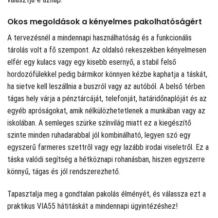
Okos megoldások a kényelmes pakolhatóságért
A tervezésnél a mindennapi használhatóság és a funkcionális
tárolás volt a fő szempont. Az oldalsó rekeszekben kényelmesen
elfér egy kulacs vagy egy kisebb esernyő, a stabil felső
hordozófülekkel pedig bármikor könnyen kézbe kaphatja a táskát,
ha sietve kell leszállnia a buszról vagy az autóból. A belső térben
tágas hely várja a pénztárcáját, telefonját, határidőnaplóját és az
egyéb apróságokat, amik nélkülözhetetlenek a munkában vagy az
iskolában. A semleges szürke színvilág miatt ez a kiegészítő
szinte minden ruhadarabbal jól kombinálható, legyen szó egy
egyszerű farmeres szettről vagy egy lazább irodai viseletről. Ez a
táska valódi segítség a hétköznapi rohanásban, hiszen egyszerre
könnyű, tágas és jól rendszerezhető.
Tapasztalja meg a gondtalan pakolás élményét, és válassza ezt a
praktikus VIA55 hátitáskát a mindennapi ügyintézéshez!