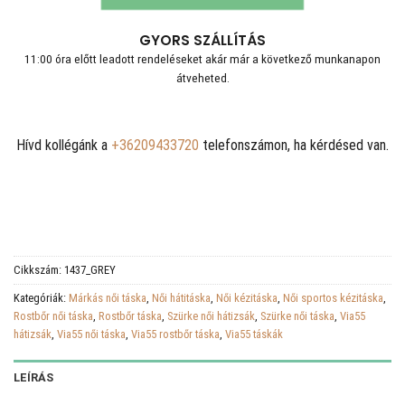
GYORS SZÁLLÍTÁS
11:00 óra előtt leadott rendeléseket akár már a következő munkanapon
átveheted.
Hívd kollégánk a
+36209433720
telefonszámon, ha kérdésed van.
Cikkszám:
1437_GREY
Kategóriák:
Márkás női táska
,
Női hátitáska
,
Női kézitáska
,
Női sportos kézitáska
,
Rostbőr női táska
,
Rostbőr táska
,
Szürke női hátizsák
,
Szürke női táska
,
Via55
hátizsák
,
Via55 női táska
,
Via55 rostbőr táska
,
Via55 táskák
LEÍRÁS