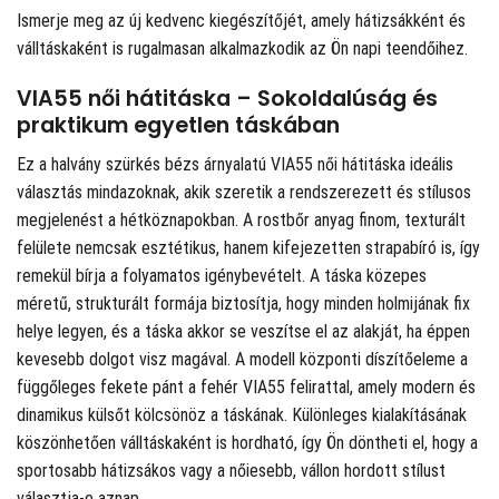
Ismerje meg az új kedvenc kiegészítőjét, amely hátizsákként és
válltáskaként is rugalmasan alkalmazkodik az Ön napi teendőihez.
VIA55 női hátitáska – Sokoldalúság és
praktikum egyetlen táskában
Ez a halvány szürkés bézs árnyalatú VIA55 női hátitáska ideális
választás mindazoknak, akik szeretik a rendszerezett és stílusos
megjelenést a hétköznapokban. A rostbőr anyag finom, texturált
felülete nemcsak esztétikus, hanem kifejezetten strapabíró is, így
remekül bírja a folyamatos igénybevételt. A táska közepes
méretű, strukturált formája biztosítja, hogy minden holmijának fix
helye legyen, és a táska akkor se veszítse el az alakját, ha éppen
kevesebb dolgot visz magával. A modell központi díszítőeleme a
függőleges fekete pánt a fehér VIA55 felirattal, amely modern és
dinamikus külsőt kölcsönöz a táskának. Különleges kialakításának
köszönhetően válltáskaként is hordható, így Ön döntheti el, hogy a
sportosabb hátizsákos vagy a nőiesebb, vállon hordott stílust
választja-e aznap.