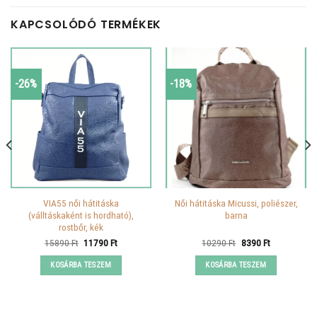
KAPCSOLÓDÓ TERMÉKEK
-26%
-18%
VIA55 női hátitáska
Női hátitáska Micussi, poliészer,
(válltáskaként is hordható),
barna
rostbőr, kék
Original
Current
Original
Current
15890
Ft
11790
Ft
10290
Ft
8390
Ft
price
price
price
price
was:
is:
was:
is:
KOSÁRBA TESZEM
KOSÁRBA TESZEM
15890 Ft.
11790 Ft.
10290 Ft.
8390 Ft.