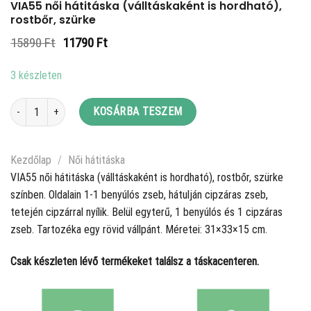
VIA55 női hátitáska (válltáskaként is hordható),
rostbőr, szürke
Original
Current
15890
Ft
11790
Ft
price
price
was:
is:
3 készleten
15890 Ft.
11790 Ft.
VIA55 női hátitáska (válltáskaként is hordható), rostbőr, szürke mennyiség
KOSÁRBA TESZEM
Kezdőlap
/
Női hátitáska
VIA55 női hátitáska (válltáskaként is hordható), rostbőr, szürke
színben. Oldalain 1-1 benyúlós zseb, hátulján cipzáras zseb,
tetején cipzárral nyílik. Belül egyterű, 1 benyúlós és 1 cipzáras
zseb. Tartozéka egy rövid vállpánt. Méretei: 31×33×15 cm.
Csak készleten lévő termékeket találsz a táskacenteren.