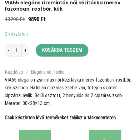
VIA55 elegáns rizsmintás női kézitáska merev
fazonban, rostbőr, kék
Original
Current
13790
Ft
9890
Ft
price
price
was:
is:
2 készleten
13790 Ft.
9890 Ft.
VIA55 elegáns rizsmintás női kézitáska merev fazonban, rostbőr, kék menn
KOSÁRBA TESZEM
Kezdőlap
/
Elegáns női táska
VIA55 elegáns rizsmintás női kézitáska merev fazonban, rostbőr,
kék színben. Hátulján cipzáras zsebe van, tetején szintén
cipzárral nyílik. Belül osztott, 2 benyúlós és 2 cipzáras zseb.
Méretei: 30×28×13 cm.
Csak készleten lévő termékeket találsz a táskacenteren.