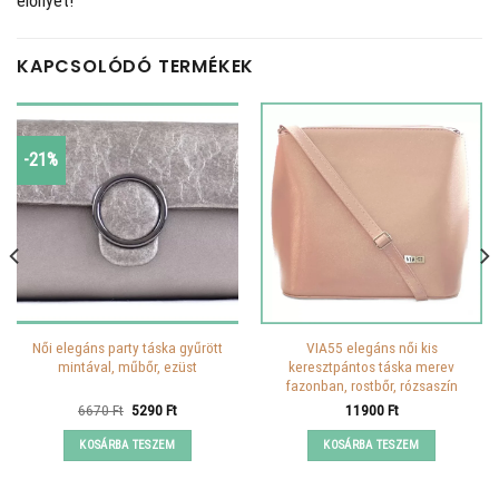
előnyét!
KAPCSOLÓDÓ TERMÉKEK
-21%
Női elegáns party táska gyűrött
VIA55 elegáns női kis
mintával, műbőr, ezüst
keresztpántos táska merev
fazonban, rostbőr, rózsaszín
Original
Current
6670
Ft
5290
Ft
11900
Ft
price
price
was:
is:
KOSÁRBA TESZEM
KOSÁRBA TESZEM
6670 Ft.
5290 Ft.