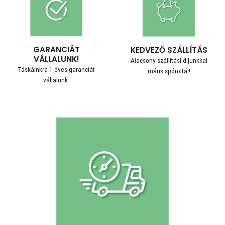
GARANCIÁT
KEDVEZŐ SZÁLLÍTÁS
VÁLLALUNK!
Alacsony szállítási díjunkkal
Táskáinkra 1 éves garanciát
máris spóroltál!
vállalunk.