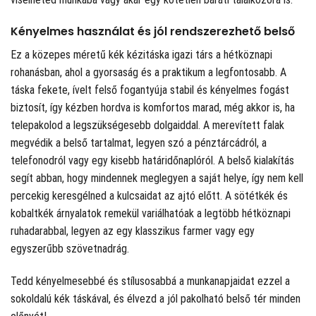
Kényelmes használat és jól rendszerezhető belső
Ez a közepes méretű kék kézitáska igazi társ a hétköznapi
rohanásban, ahol a gyorsaság és a praktikum a legfontosabb. A
táska fekete, ívelt felső fogantyúja stabil és kényelmes fogást
biztosít, így kézben hordva is komfortos marad, még akkor is, ha
telepakolod a legszükségesebb dolgaiddal. A merevített falak
megvédik a belső tartalmat, legyen szó a pénztárcádról, a
telefonodról vagy egy kisebb határidőnaplóról. A belső kialakítás
segít abban, hogy mindennek meglegyen a saját helye, így nem kell
percekig keresgélned a kulcsaidat az ajtó előtt. A sötétkék és
kobaltkék árnyalatok remekül variálhatóak a legtöbb hétköznapi
ruhadarabbal, legyen az egy klasszikus farmer vagy egy
egyszerűbb szövetnadrág.
Tedd kényelmesebbé és stílusosabbá a munkanapjaidat ezzel a
sokoldalú kék táskával, és élvezd a jól pakolható belső tér minden