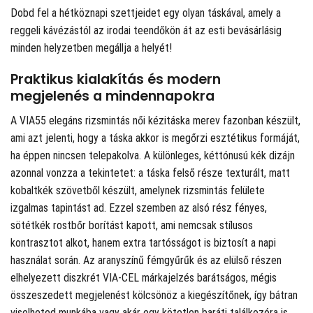
Dobd fel a hétköznapi szettjeidet egy olyan táskával, amely a
reggeli kávézástól az irodai teendőkön át az esti bevásárlásig
minden helyzetben megállja a helyét!
Praktikus kialakítás és modern
megjelenés a mindennapokra
A VIA55 elegáns rizsmintás női kézitáska merev fazonban készült,
ami azt jelenti, hogy a táska akkor is megőrzi esztétikus formáját,
ha éppen nincsen telepakolva. A különleges, kéttónusú kék dizájn
azonnal vonzza a tekintetet: a táska felső része texturált, matt
kobaltkék szövetből készült, amelynek rizsmintás felülete
izgalmas tapintást ad. Ezzel szemben az alsó rész fényes,
sötétkék rostbőr borítást kapott, ami nemcsak stílusos
kontrasztot alkot, hanem extra tartósságot is biztosít a napi
használat során. Az aranyszínű fémgyűrűk és az elülső részen
elhelyezett diszkrét VIA-CEL márkajelzés barátságos, mégis
összeszedett megjelenést kölcsönöz a kiegészítőnek, így bátran
viselheted munkába vagy akár egy kötetlen baráti találkozóra is.