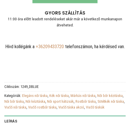
GYORS SZÁLLÍTÁS
11:00 óra előtt leadott rendeléseket akár már a következő munkanapon
átveheted.
Hívd kollégánk a
+36209433720
telefonszámon, ha kérdésed van.
Cikkszám:
1249_DBLUE
Kategóriák:
Elegáns női táska
,
Kék női táska
,
Márkás női táska
,
Női bőr kézitáska
,
Női bőr táska
,
Női kézitáska
,
Női sport hátizsák
,
Rostbőr táska
,
Sötétkék női táska
,
Via55 női táska
,
Via55 rostbőr táska
,
Via55 táska akció
,
Via55 táskák
LEÍRÁS