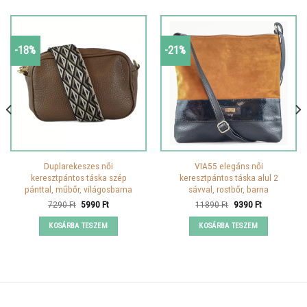
-18%
-21%
Duplarekeszes női
VIA55 elegáns női
keresztpántos táska szép
keresztpántos táska alul 2
pánttal, műbőr, világosbarna
sávval, rostbőr, barna
Original
Current
Original
Current
7290
Ft
5990
Ft
11890
Ft
9390
Ft
price
price
price
price
was:
is:
was:
is:
KOSÁRBA TESZEM
KOSÁRBA TESZEM
7290 Ft.
5990 Ft.
11890 Ft.
9390 Ft.