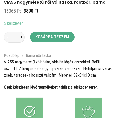
VIA55 nagyméretű női válltáska, rostbőr, barna
Original
Current
16065
Ft
9890
Ft
price
price
was:
is:
5 készleten
16065 Ft.
9890 Ft.
VIA55 nagyméretű női válltáska, rostbőr, barna mennyiség
KOSÁRBA TESZEM
Kezdőlap
/
Barna női táska
VIA55 nagyméretű válltáska, oldalán lógós díszekkel. Belül
osztott, 2 benyúlós és egy cipzáras zsebe van. Hátulján cipzáras
zseb, tartozéka hosszú vállpánt. Méretei: 32x34x10 cm.
Csak készleten lévő termékeket találsz a táskacenteren.