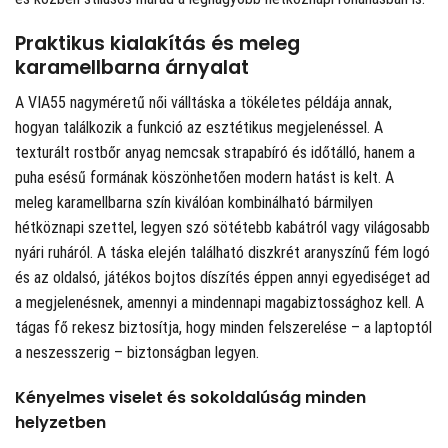
Praktikus kialakítás és meleg
karamellbarna árnyalat
A VIA55 nagyméretű női válltáska a tökéletes példája annak,
hogyan találkozik a funkció az esztétikus megjelenéssel. A
texturált rostbőr anyag nemcsak strapabíró és időtálló, hanem a
puha esésű formának köszönhetően modern hatást is kelt. A
meleg karamellbarna szín kiválóan kombinálható bármilyen
hétköznapi szettel, legyen szó sötétebb kabátról vagy világosabb
nyári ruháról. A táska elején található diszkrét aranyszínű fém logó
és az oldalsó, játékos bojtos díszítés éppen annyi egyediséget ad
a megjelenésnek, amennyi a mindennapi magabiztossághoz kell. A
tágas fő rekesz biztosítja, hogy minden felszerelése – a laptoptól
a neszesszerig – biztonságban legyen.
Kényelmes viselet és sokoldalúság minden
helyzetben