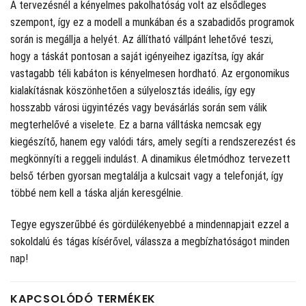
A tervezésnél a kényelmes pakolhatóság volt az elsődleges
szempont, így ez a modell a munkában és a szabadidős programok
során is megállja a helyét. Az állítható vállpánt lehetővé teszi,
hogy a táskát pontosan a saját igényeihez igazítsa, így akár
vastagabb téli kabáton is kényelmesen hordható. Az ergonomikus
kialakításnak köszönhetően a súlyelosztás ideális, így egy
hosszabb városi ügyintézés vagy bevásárlás során sem válik
megterhelővé a viselete. Ez a barna válltáska nemcsak egy
kiegészítő, hanem egy valódi társ, amely segíti a rendszerezést és
megkönnyíti a reggeli indulást. A dinamikus életmódhoz tervezett
belső térben gyorsan megtalálja a kulcsait vagy a telefonját, így
többé nem kell a táska alján keresgélnie.
Tegye egyszerűbbé és gördülékenyebbé a mindennapjait ezzel a
sokoldalú és tágas kísérővel, válassza a megbízhatóságot minden
nap!
KAPCSOLÓDÓ TERMÉKEK