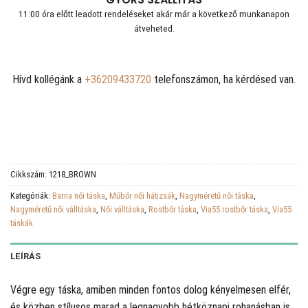
11:00 óra előtt leadott rendeléseket akár már a következő munkanapon
átveheted.
Hívd kollégánk a
+36209433720
telefonszámon, ha kérdésed van.
Cikkszám:
1218_BROWN
Kategóriák:
Barna női táska
,
Műbőr női hátizsák
,
Nagyméretű női táska
,
Nagyméretű női válltáska
,
Női válltáska
,
Rostbőr táska
,
Via55 rostbőr táska
,
Via55
táskák
LEÍRÁS
Végre egy táska, amiben minden fontos dolog kényelmesen elfér,
és közben stílusos marad a legnagyobb hétköznapi rohanásban is.