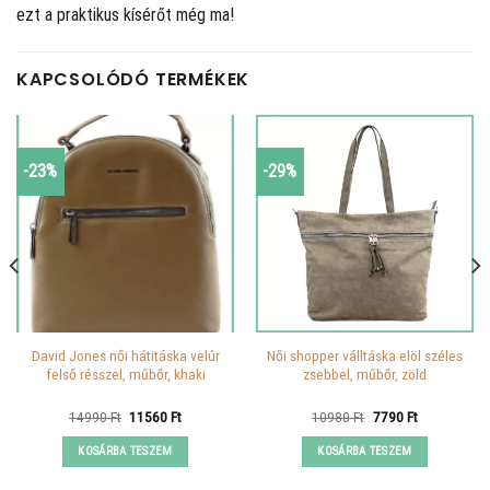
ezt a praktikus kísérőt még ma!
KAPCSOLÓDÓ TERMÉKEK
-23%
-29%
David Jones női hátitáska velúr
Női shopper válltáska elöl széles
felső résszel, műbőr, khaki
zsebbel, műbőr, zöld
Original
Current
Original
Current
14990
Ft
11560
Ft
10980
Ft
7790
Ft
price
price
price
price
was:
is:
was:
is:
KOSÁRBA TESZEM
KOSÁRBA TESZEM
14990 Ft.
11560 Ft.
10980 Ft.
7790 Ft.