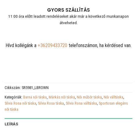
GYORS SZÁLLÍTÁS
11:00 óra előtt leadott rendeléseket akár már a következő munkanapon
átveheted.
Hívd kollégánk a
+36209433720
telefonszámon, ha kérdésed van.
Cikkszám:
SR5981_LBROWN
Kategóriák:
Barna női táska
,
Márkás női táska
,
Női műbőr táska
,
Női válltáska
,
Silvia Rosa női táska
,
Silvia Rosa táska
,
Silvia Rosa válltáska
,
Sportosan elegáns
női táska
LEÍRÁS