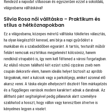
Rendezd a napodat stílusosan és egyszerűen ezzel a sokoldalú,
világosbarna válltáskával!
Silvia Rosa női válltáska – Praktikum és
stílus a hétköznapokban
Ez a világosbarna, közepes méretű válltáska tökéletes választás,
ha olyan kiegészítőt keresel, ami bírja a napi gyűrődést a
munkában és a szabadidőben egyaránt. A tartós, texturált műbőr
felület nemcsak esztétikus megjelenést kölcsönöz, hanem
rendkívül strapabíró is, így nem kell féltened a városi forgatagban.
Az elülső részen található két ezüst színű cipzáras zseb nem
csupán dekoratív elem, hanem ideális helyet biztosít az apróbb
tárgyaknak, mint a kulcsok vagy a parkolójegy, amiket azonnal elő
akarsz venni. A táska elején elhelyezett diszkrét fém márkajelzés
és a függőleges varrások modern karaktert adnak a darabnak. Az
állítható pánt segítségével pedig pillanatok alatt személyre
szabhatod a hosszt, hogy vállon vagy keresztben átvetve is
kényelmes legyen a viselet.