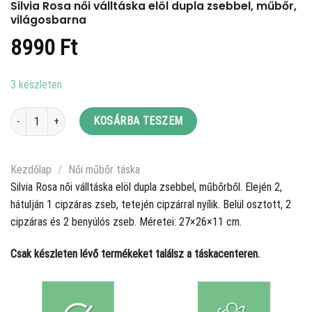
Silvia Rosa női válltáska elöl dupla zsebbel, műbőr,
világosbarna
8990
Ft
3 készleten
Silvia Rosa női válltáska elöl dupla zsebbel, műbőr, világosbarna mennyiség
KOSÁRBA TESZEM
Kezdőlap
/
Női műbőr táska
Silvia Rosa női válltáska elöl dupla zsebbel, műbőrből. Elején 2,
hátulján 1 cipzáras zseb, tetején cipzárral nyílik. Belül osztott, 2
cipzáras és 2 benyúlós zseb. Méretei: 27×26×11 cm.
Csak készleten lévő termékeket találsz a táskacenteren.