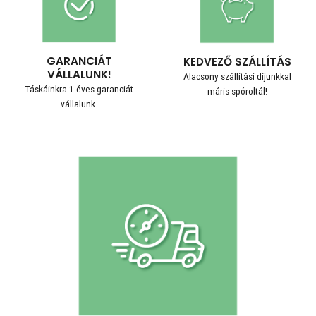
GARANCIÁT
KEDVEZŐ SZÁLLÍTÁS
VÁLLALUNK!
Alacsony szállítási díjunkkal
Táskáinkra 1 éves garanciát
máris spóroltál!
vállalunk.