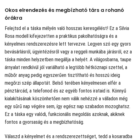
Okos elrendezés és megbízható társ a rohanó
órákra
Felejtsd el a táska mélyén való hosszas keresgélést! Ez a Silvia
Rosa modell kifejezetten a praktikus pakolhatóságra és a
kényelmes rendszerezésre lett tervezve. Legyen szó egy gyors
bevásárlásról, ügyintézésről vagy a reggeli munkába járásról, ez a
táska minden helyzetben megállja a helyét. A világosbarna, taupe
árnyalat rendkívül jól variálható a legtöbb hétköznapi szettel, a
műbőr anyag pedig egyszerűen tisztítható és hosszú ideig
megőrzi szép állapotát. Belső terében kényelmesen elfér a
pénztárcád, a telefonod és az egyéb fontos irataid is. Könnyű
kialakításának köszönhetően nem válik nehézzé a válladon még
egy sűrű nap végére sem, így egész nap szabadon mozoghatsz.
Ez a táska egy valódi, funkcionális megoldás azoknak, akiknek
fontos a gyorsaság és a megbízhatóság.
Válaszd a kényelmet és a rendszerezettséget, tedd a kosaradba