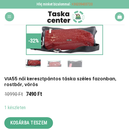
Skip
Hívj minket bizalommal:
+36209433720
to
content
-32%
VIA55 női keresztpántos táska széles fazonban,
rostbőr, vörös
Original
Current
10990
Ft
7490
Ft
price
price
was:
is:
1 készleten
10990 Ft.
7490 Ft.
KOSÁRBA TESZEM