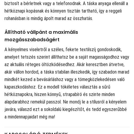
biztosít a bérletnek vagy a telefonodnak. A táska anyaga ellenáll a
hétköznapi kopásnak és könnyen tisztán tartható, így a reggeli
rohanásban is mindig ápolt marad az összhatás.
Állítható vállpánt a maximális
mozgásszabadságért
A kényelmes viseletről a széles, fekete textilszíj gondoskodik,
amelyet tetszés szerint állíthatsz be a saját magasságodhoz vagy
az aktuális réteges öltözködésedhez. Akár keresztben átvetve,
akár vállon hordod, a táska stabilan illeszkedik, így szabadon marad
mindkét kezed a bevásárláshoz vagy a tömegközlekedésen való
kapaszkodáshoz. Ez a modell tökéletes választás a sűrű
hétköznapokra, hiszen könnyű, strapabíró és szinte minden
alapdarabhoz remekül passzol. Ne mondj le a stílusról a kényelem
javára, válaszd ezt a sokoldalú kiegészítőt, és tedd egyszerűbbé
a mindennapjaidat még ma!