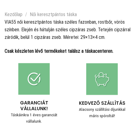
Kezdőlap
/
Női keresztpántos táska
VIA55 női keresztpántos táska széles fazonban, rostbőr, vörös
színben. Elején és hátulján széles cipzáras zseb. Tetején cipzárral
záródik, belül 1 cipzáras zseb. Méretei: 29×13×4 cm.
Csak készleten lévő termékeket találsz a táskacenteren.
GARANCIÁT
KEDVEZŐ SZÁLLÍTÁS
VÁLLALUNK!
Alacsony szállítási díjunkkal
Táskáinkra 1 éves garanciát
máris spóroltál!
vállalunk.