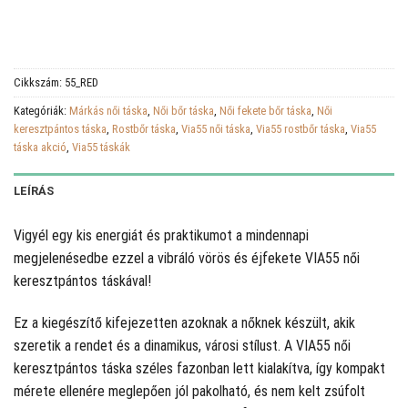
Cikkszám:
55_RED
Kategóriák:
Márkás női táska
,
Női bőr táska
,
Női fekete bőr táska
,
Női
keresztpántos táska
,
Rostbőr táska
,
Via55 női táska
,
Via55 rostbőr táska
,
Via55
táska akció
,
Via55 táskák
LEÍRÁS
Vigyél egy kis energiát és praktikumot a mindennapi
megjelenésedbe ezzel a vibráló vörös és éjfekete VIA55 női
keresztpántos táskával!
Ez a kiegészítő kifejezetten azoknak a nőknek készült, akik
szeretik a rendet és a dinamikus, városi stílust. A VIA55 női
keresztpántos táska széles fazonban lett kialakítva, így kompakt
mérete ellenére meglepően jól pakolható, és nem kelt zsúfolt