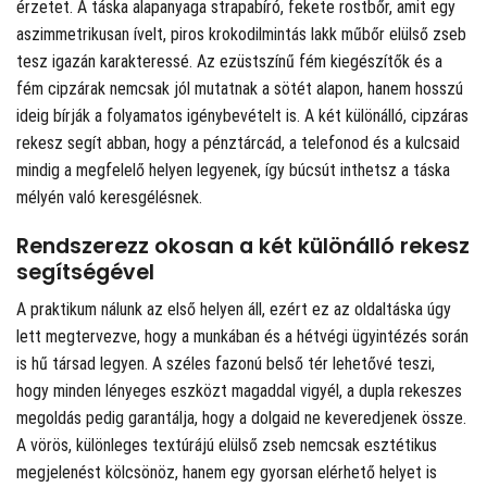
érzetet. A táska alapanyaga strapabíró, fekete rostbőr, amit egy
aszimmetrikusan ívelt, piros krokodilmintás lakk műbőr elülső zseb
tesz igazán karakteressé. Az ezüstszínű fém kiegészítők és a
fém cipzárak nemcsak jól mutatnak a sötét alapon, hanem hosszú
ideig bírják a folyamatos igénybevételt is. A két különálló, cipzáras
rekesz segít abban, hogy a pénztárcád, a telefonod és a kulcsaid
mindig a megfelelő helyen legyenek, így búcsút inthetsz a táska
mélyén való keresgélésnek.
Rendszerezz okosan a két különálló rekesz
segítségével
A praktikum nálunk az első helyen áll, ezért ez az oldaltáska úgy
lett megtervezve, hogy a munkában és a hétvégi ügyintézés során
is hű társad legyen. A széles fazonú belső tér lehetővé teszi,
hogy minden lényeges eszközt magaddal vigyél, a dupla rekeszes
megoldás pedig garantálja, hogy a dolgaid ne keveredjenek össze.
A vörös, különleges textúrájú elülső zseb nemcsak esztétikus
megjelenést kölcsönöz, hanem egy gyorsan elérhető helyet is