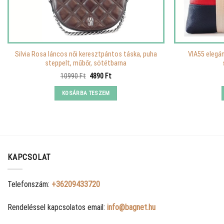
Silvia Rosa láncos női keresztpántos táska, puha
VIA55 elegán
steppelt, műbőr, sötétbarna
Original
Current
10990
Ft
4890
Ft
price
price
was:
is:
KOSÁRBA TESZEM
10990 Ft.
4890 Ft.
KAPCSOLAT
Telefonszám:
+36209433720
Rendeléssel kapcsolatos email:
info@bagnet.hu