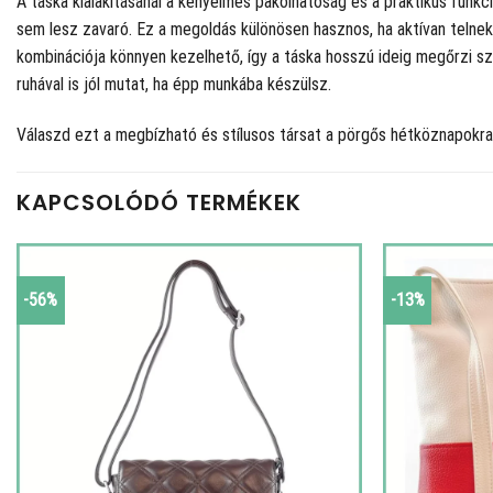
A táska kialakításánál a kényelmes pakolhatóság és a praktikus funkc
sem lesz zavaró. Ez a megoldás különösen hasznos, ha aktívan telnek
kombinációja könnyen kezelhető, így a táska hosszú ideig megőrzi sz
ruhával is jól mutat, ha épp munkába készülsz.
Válaszd ezt a megbízható és stílusos társat a pörgős hétköznapokra
KAPCSOLÓDÓ TERMÉKEK
-56%
-13%