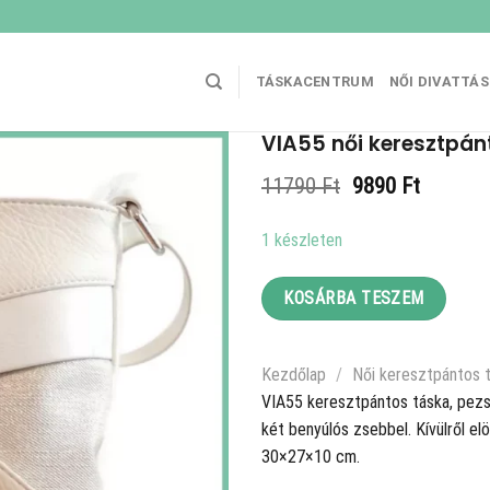
TÁSKACENTRUM
NŐI DIVATTÁ
VIA55 női keresztpán
Original
Current
11790
Ft
9890
Ft
price
price
was:
is:
1 készleten
11790 Ft.
9890 Ft
KOSÁRBA TESZEM
Kezdőlap
/
Női keresztpántos 
VIA55 keresztpántos táska, pezsg
két benyúlós zsebbel. Kívülről elö
30×27×10 cm.