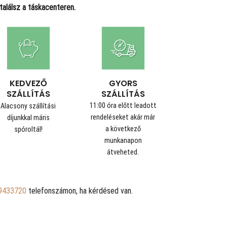
alálsz a táskacenteren.
GYORS
KEDVEZŐ
SZÁLLÍTÁS
SZÁLLÍTÁS
11:00 óra előtt leadott
Alacsony szállítási
rendeléseket akár már
díjunkkal máris
a következő
spóroltál!
munkanapon
átveheted.
9433720
telefonszámon, ha kérdésed van.