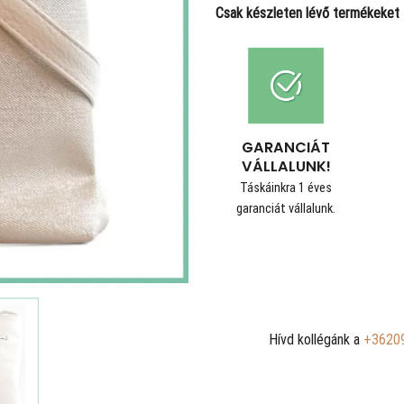
Csak készleten lévő termékeket t
GARANCIÁT
VÁLLALUNK!
Táskáinkra 1 éves
garanciát vállalunk.
Hívd kollégánk a
+3620