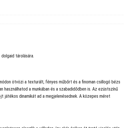
dolgaid tárolására.
módon ötvözi a texturált, fényes műbőrt és a finoman csillogó bézs
tran használhatod a munkában és a szabadidődben is. Az ezüstszínű
bojt játékos dinamikát ad a megjelenésednek. A közepes méret