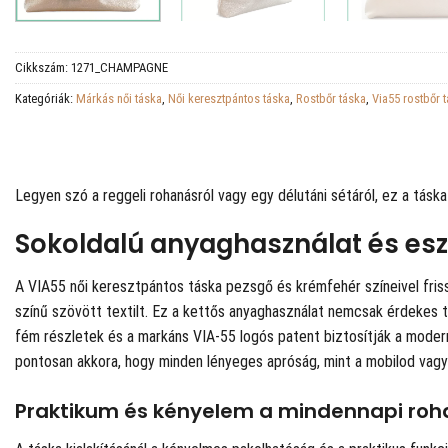
Cikkszám:
1271_CHAMPAGNE
Kategóriák:
Márkás női táska
,
Női keresztpántos táska
,
Rostbőr táska
,
Via55 rostbőr 
Legyen szó a reggeli rohanásról vagy egy délutáni sétáról, ez a tásk
Sokoldalú anyaghasználat és esz
A VIA55 női keresztpántos táska pezsgő és krémfehér színeivel friss
színű szövött textilt. Ez a kettős anyaghasználat nemcsak érdekes t
fém részletek és a markáns VIA-55 logós patent biztosítják a moder
pontosan akkora, hogy minden lényeges apróság, mint a mobilod vag
Praktikum és kényelem a mindennapi ro