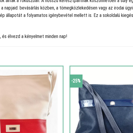
iók álltak a fókuszban. A hosszú keresztpántnak köszönhetően a súly egye
 a napjaid: bevásárlás közben, a tömegközlekedésen vagy az irodai ügyi
ép állapotát a folyamatos igénybevétel mellett is. Ez a sokoldalú kiegé
, és élvezd a kényelmet minden nap!
-25%