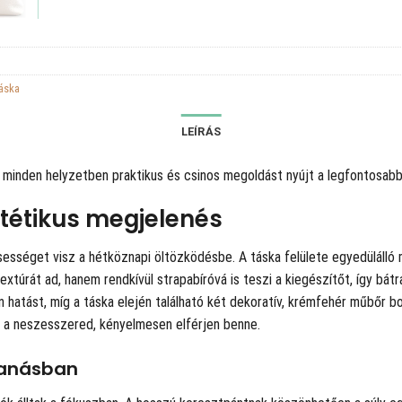
táska
LEÍRÁS
a minden helyzetben praktikus és csinos megoldást nyújt a legfontosabb 
tétikus megjelenés
ességet visz a hétköznapi öltözködésbe. A táska felülete egyedülálló 
extúrát ad, hanem rendkívül strapabíróvá is teszi a kiegészítőt, így bá
n hatást, míg a táska elején található két dekoratív, krémfehér műbőr 
y a neszesszered, kényelmesen elférjen benne.
hanásban