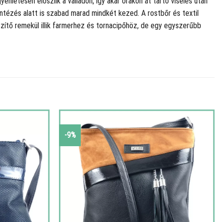
nletesen eloszlik a válladon, így akár órákon át tartó viselés után
ntézés alatt is szabad marad mindkét kezed. A rostbőr és textil
szítő remekül illik farmerhez és tornacipőhöz, de egy egyszerűbb
-9%