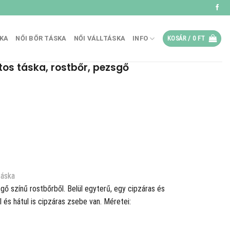
SKA
NŐI BŐR TÁSKA
NŐI VÁLLTÁSKA
INFO
KOSÁR /
0
FT
tos táska, rostbőr, pezsgő
.
táska
ő színű rostbőrből. Belül egyterű, egy cipzáras és
l és hátul is cipzáras zsebe van. Méretei: