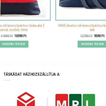
s női keresztpántos táska alul 2
VIA55 divatos női keresztpántos ki
sávval, rostbőr, fehér
kék
Original
Current
Original
C
11890
Ft
10390
Ft
12790
Ft
9590
Ft
price
price
price
p
was:
is:
was:
i
KOSÁRBA TESZEM
KOSÁRBA TESZEM
11890 Ft.
10390 Ft.
12790 Ft
9
TÁSKÁDAT HÁZHOZSZÁLLÍTJA A: