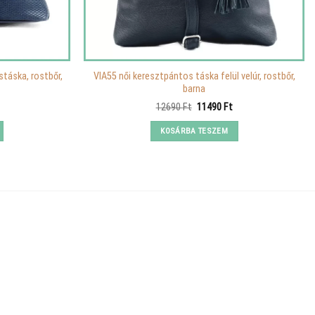
stáska, rostbőr,
VIA55 női keresztpántos táska felül velúr, rostbőr,
barna
urrent
Original
Current
12690
Ft
11490
Ft
rice
price
price
s:
was:
is:
KOSÁRBA TESZEM
.
590 Ft.
12690 Ft.
11490 Ft.