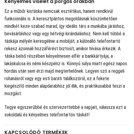
Kényelmes viselet a pörgős órákban
Ez a műbőr kistáska nemcsak esztétikus, hanem rendkívül
funkcionális is. A keresztpántos megoldásnak köszönhetően
mindkét keze szabad marad, így ideális társ a munkába járáshoz,
bevásárláshoz vagy egy hétvégi kiránduláshoz. Nem kell többé a
táskája mélyén keresgélnie a mobilját; a különálló telefontartó
rekesz azonnali hozzáférést biztosít, amikor hívása érkezik. A
táska belső részében kényelmesen elfér a bankkártyája, a
lakáskulcsa és némi készpénz is. Könnyű súlya miatt egész napos
hordás után sem érzi majd megterhelőnek. Legyen szó a reggeli
rohanásról vagy egy esti baráti találkozóról, ez a fekete
kiegészítő minden alapdarabhoz jól illik, és praktikusabbá teszi a
mozgást.
Tegye egyszerűbbé és szervezettebbé a napjait, válassza ezt a
sokoldalú és kényelmes telefontartós táskát!
KAPCSOLÓDÓ TERMÉKEK