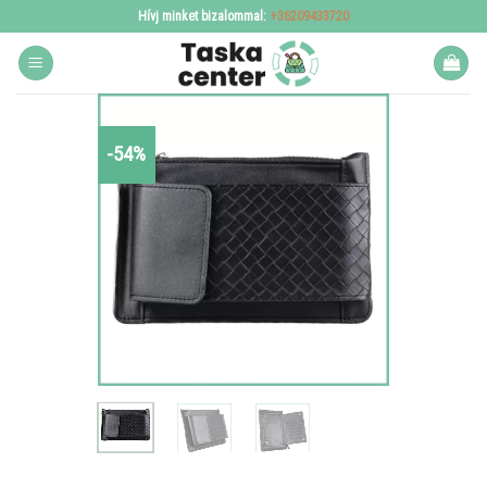
Skip
Hívj minket bizalommal:
+36209433720
to
content
-54%