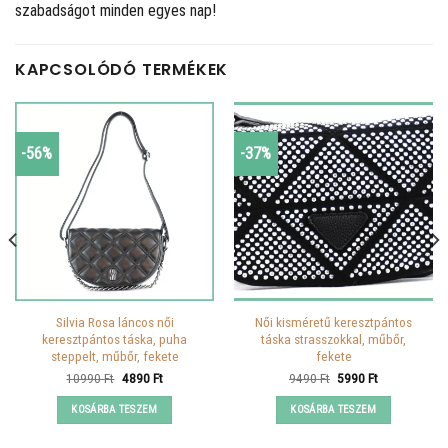
szabadságot minden egyes nap!
KAPCSOLÓDÓ TERMÉKEK
-56%
-37%
Silvia Rosa láncos női
Női kisméretű keresztpántos
keresztpántos táska, puha
táska strasszokkal, műbőr,
steppelt, műbőr, fekete
fekete
Original
Current
Original
Current
10990
Ft
4890
Ft
9490
Ft
5990
Ft
price
price
price
price
was:
is:
was:
is:
KOSÁRBA TESZEM
KOSÁRBA TESZEM
10990 Ft.
4890 Ft.
9490 Ft.
5990 Ft.