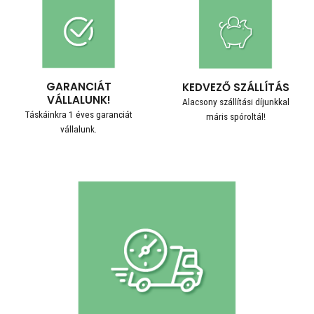
GARANCIÁT
KEDVEZŐ SZÁLLÍTÁS
VÁLLALUNK!
Alacsony szállítási díjunkkal
Táskáinkra 1 éves garanciát
máris spóroltál!
vállalunk.