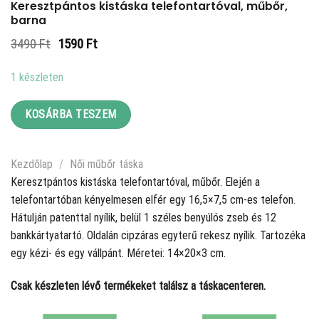
Keresztpántos kistáska telefontartóval, műbőr,
barna
Original
Current
3490
Ft
1590
Ft
price
price
was:
is:
1 készleten
3490 Ft.
1590 Ft.
KOSÁRBA TESZEM
Kezdőlap
/
Női műbőr táska
Keresztpántos kistáska telefontartóval, műbőr. Elején a
telefontartóban kényelmesen elfér egy 16,5×7,5 cm-es telefon.
Hátulján patenttal nyílik, belül 1 széles benyúlós zseb és 12
bankkártyatartó. Oldalán cipzáras egyterű rekesz nyílik. Tartozéka
egy kézi- és egy vállpánt. Méretei: 14×20×3 cm.
Csak készleten lévő termékeket találsz a táskacenteren.