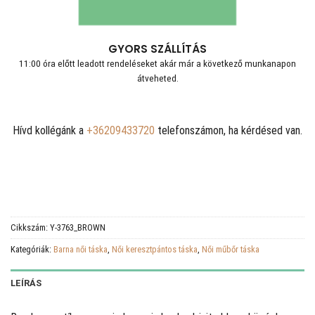
GYORS SZÁLLÍTÁS
11:00 óra előtt leadott rendeléseket akár már a következő munkanapon
átveheted.
Hívd kollégánk a
+36209433720
telefonszámon, ha kérdésed van.
Cikkszám:
Y-3763_BROWN
Kategóriák:
Barna női táska
,
Női keresztpántos táska
,
Női műbőr táska
LEÍRÁS