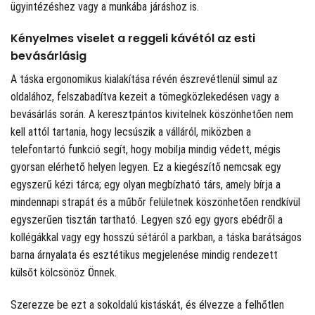
ügyintézéshez vagy a munkába járáshoz is.
Kényelmes viselet a reggeli kávétól az esti
bevásárlásig
A táska ergonomikus kialakítása révén észrevétlenül simul az
oldalához, felszabadítva kezeit a tömegközlekedésen vagy a
bevásárlás során. A keresztpántos kivitelnek köszönhetően nem
kell attól tartania, hogy lecsúszik a válláról, miközben a
telefontartó funkció segít, hogy mobilja mindig védett, mégis
gyorsan elérhető helyen legyen. Ez a kiegészítő nemcsak egy
egyszerű kézi tárca; egy olyan megbízható társ, amely bírja a
mindennapi strapát és a műbőr felületnek köszönhetően rendkívül
egyszerűen tisztán tartható. Legyen szó egy gyors ebédről a
kollégákkal vagy egy hosszú sétáról a parkban, a táska barátságos
barna árnyalata és esztétikus megjelenése mindig rendezett
külsőt kölcsönöz Önnek.
Szerezze be ezt a sokoldalú kistáskát, és élvezze a felhőtlen