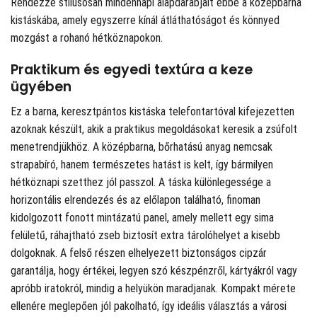
Rendezze stílusosan mindennapi alapdarabjait ebbe a középbarna
kistáskába, amely egyszerre kínál átláthatóságot és könnyed
mozgást a rohanó hétköznapokon.
Praktikum és egyedi textúra a keze
ügyében
Ez a barna, keresztpántos kistáska telefontartóval kifejezetten
azoknak készült, akik a praktikus megoldásokat keresik a zsúfolt
menetrendjükhöz. A középbarna, bőrhatású anyag nemcsak
strapabíró, hanem természetes hatást is kelt, így bármilyen
hétköznapi szetthez jól passzol. A táska különlegessége a
horizontális elrendezés és az előlapon található, finoman
kidolgozott fonott mintázatú panel, amely mellett egy sima
felületű, ráhajtható zseb biztosít extra tárolóhelyet a kisebb
dolgoknak. A felső részen elhelyezett biztonságos cipzár
garantálja, hogy értékei, legyen szó készpénzről, kártyákról vagy
apróbb iratokról, mindig a helyükön maradjanak. Kompakt mérete
ellenére meglepően jól pakolható, így ideális választás a városi