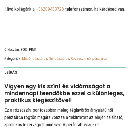
Hívd kollégánk a
+36209433720
telefonszámon, ha kérdésed van.
Cikkszám:
E002_PINK
Kategóriák:
Műbőr pénztárca
,
Női pénztárca
,
Rózsaszín női pénztárca
LEÍRÁS
Vigyen egy kis színt és vidámságot a
mindennapi teendőkbe ezzel a különleges,
praktikus kiegészítővel!
Ez a rózsaszín, pontosabban meleg téglavörös árnyalatú női
pénztárca rögtön magára vonzza a tekintetet az elején található,
aprólékos lézervágott mintával. A perforált virág- és