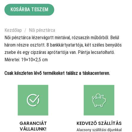
KOSÁRBA TESZEM
Kezdőlap
/
Női pénztárca
Női pénztárca lézervágott mintával, rózsaszín műbőrből. Belül
három részre osztott. 8 bankkártyatartója, két széles benyúlós
zsebe és egy cipzáras aprótartója van. Pántja lecsatolható.
Méretei: 19×10×2,5 cm
Csak készleten lévő termékeket találsz a táskacenteren.
GARANCIÁT
KEDVEZŐ SZÁLLÍTÁS
VÁLLALUNK!
Alacsony szállítási díjunkkal