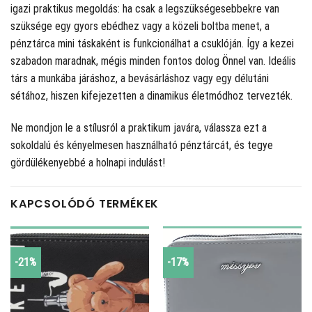
igazi praktikus megoldás: ha csak a legszükségesebbekre van
szüksége egy gyors ebédhez vagy a közeli boltba menet, a
pénztárca mini táskaként is funkcionálhat a csuklóján. Így a kezei
szabadon maradnak, mégis minden fontos dolog Önnel van. Ideális
társ a munkába járáshoz, a bevásárláshoz vagy egy délutáni
sétához, hiszen kifejezetten a dinamikus életmódhoz tervezték.
Ne mondjon le a stílusról a praktikum javára, válassza ezt a
sokoldalú és kényelmesen használható pénztárcát, és tegye
gördülékenyebbé a holnapi indulást!
KAPCSOLÓDÓ TERMÉKEK
-21%
-17%