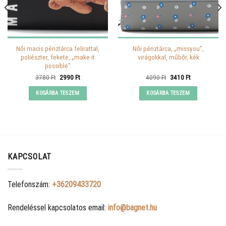
Női macis pénztárca felirattal,
Női pénztárca, „missyou”,
poliészter, fekete, „make it
virágokkal, műbőr, kék
possible”
Original
Current
Original
Current
3780
Ft
2990
Ft
4090
Ft
3410
Ft
price
price
price
price
was:
is:
was:
is:
KOSÁRBA TESZEM
KOSÁRBA TESZEM
3780 Ft.
2990 Ft.
4090 Ft.
3410 Ft.
KAPCSOLAT
Telefonszám:
+36209433720
Rendeléssel kapcsolatos email:
info@bagnet.hu