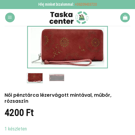
Skip
Hívj minket bizalommal:
+36209433720
to
content
Női pénztárca lézervágott mintával, műbőr,
rózsaszín
4200
Ft
1 készleten