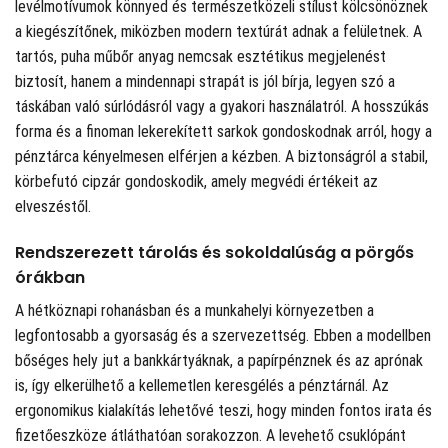
levélmotívumok könnyed és természetközeli stílust kölcsönöznek
a kiegészítőnek, miközben modern textúrát adnak a felületnek. A
tartós, puha műbőr anyag nemcsak esztétikus megjelenést
biztosít, hanem a mindennapi strapát is jól bírja, legyen szó a
táskában való súrlódásról vagy a gyakori használatról. A hosszúkás
forma és a finoman lekerekített sarkok gondoskodnak arról, hogy a
pénztárca kényelmesen elférjen a kézben. A biztonságról a stabil,
körbefutó cipzár gondoskodik, amely megvédi értékeit az
elveszéstől.
Rendszerezett tárolás és sokoldalúság a pörgős
órákban
A hétköznapi rohanásban és a munkahelyi környezetben a
legfontosabb a gyorsaság és a szervezettség. Ebben a modellben
bőséges hely jut a bankkártyáknak, a papírpénznek és az aprónak
is, így elkerülhető a kellemetlen keresgélés a pénztárnál. Az
ergonomikus kialakítás lehetővé teszi, hogy minden fontos irata és
fizetőeszköze átláthatóan sorakozzon. A levehető csuklópánt