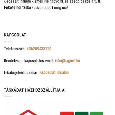
kiegészít, hanem kiemel! Ne hagyd ki, és szedd össze a tuti
Fekete női táska
kedvencedet még ma!
KAPCSOLAT
Telefonszám:
+36209433720
Rendeléssel kapcsolatos email:
info@bagnet.hu
Hibabejelentés email:
Kapcsolati oldalon
TÁSKÁDAT HÁZHOZSZÁLLÍTJA A: