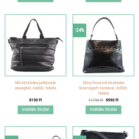
-24%
Női kézitáska pufidzseki
Silvia Rosa női kézitáska
anyagból, műbőr, fekete
lézervágott mintával, műbőr,
fekete
Original
Current
8190
Ft
11790
Ft
8990
Ft
price
price
was:
is:
KOSÁRBA TESZEM
KOSÁRBA TESZEM
11790 Ft.
8990 Ft.