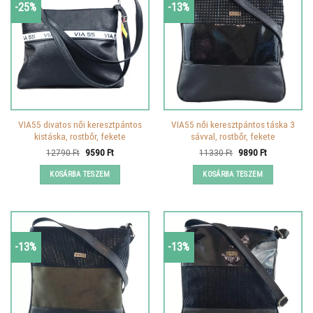
-25%
-13%
VIA55 divatos női keresztpántos
VIA55 női keresztpántos táska 3
kistáska, rostbőr, fekete
sávval, rostbőr, fekete
Original
Current
Original
Current
12790
Ft
9590
Ft
11330
Ft
9890
Ft
price
price
price
price
was:
is:
was:
is:
KOSÁRBA TESZEM
KOSÁRBA TESZEM
12790 Ft.
9590 Ft.
11330 Ft.
9890 Ft.
-13%
-13%