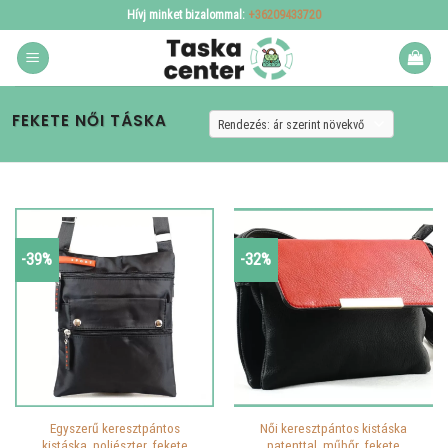
Skip
Hívj minket bizalommal:
+36209433720
to
content
FEKETE NŐI TÁSKA
-39%
-32%
Egyszerű keresztpántos
Női keresztpántos kistáska
kistáska, poliészter, fekete
patenttal, műbőr, fekete