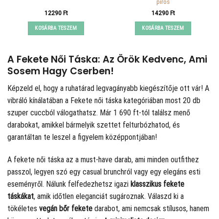
piros
12290
Ft
14290
Ft
KOSÁRBA TESZEM
KOSÁRBA TESZEM
A Fekete Női Táska: Az Örök Kedvenc, Ami
Sosem Hagy Cserben!
Képzeld el, hogy a ruhatárad legvagányabb kiegészítője ott vár! A
vibráló kínálatában a Fekete női táska kategóriában most 20 db
szuper cuccból válogathatsz. Már 1 690 ft-tól találsz menő
darabokat, amikkel bármelyik szettet felturbózhatod, és
garantáltan te leszel a figyelem középpontjában!
A fekete női táska az a must-have darab, ami minden outfithez
passzol, legyen szó egy casual brunchról vagy egy elegáns esti
eseményről. Nálunk felfedezhetsz igazi
klasszikus fekete
táskákat
, amik időtlen eleganciát sugároznak. Válaszd ki a
tökéletes
vegán bőr fekete
darabot, ami nemcsak stílusos, hanem