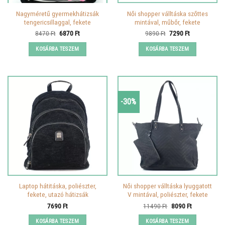
Nagyméretű gyermekhátizsák
Női shopper válltáska szőttes
tengericsillaggal, fekete
mintával, műbőr, fekete
Original
Current
Original
Current
8470
Ft
6870
Ft
9890
Ft
7290
Ft
price
price
price
price
was:
is:
was:
is:
KOSÁRBA TESZEM
KOSÁRBA TESZEM
8470 Ft.
6870 Ft.
9890 Ft.
7290 Ft.
-30%
Laptop hátitáska, poliészter,
Női shopper válltáska lyuggatott
fekete, utazó hátizsák
V mintával, poliészter, fekete
Original
Current
7690
Ft
11490
Ft
8090
Ft
price
price
was:
is:
KOSÁRBA TESZEM
KOSÁRBA TESZEM
11490 Ft.
8090 Ft.