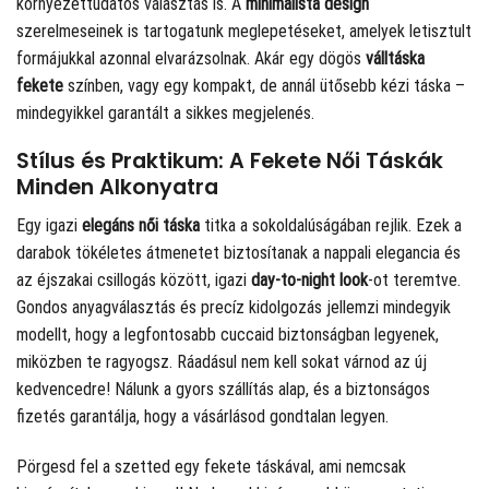
környezettudatos választás is. A
minimalista design
szerelmeseinek is tartogatunk meglepetéseket, amelyek letisztult
formájukkal azonnal elvarázsolnak. Akár egy dögös
válltáska
fekete
színben, vagy egy kompakt, de annál ütősebb kézi táska –
mindegyikkel garantált a sikkes megjelenés.
Stílus és Praktikum: A Fekete Női Táskák
Minden Alkonyatra
Egy igazi
elegáns női táska
titka a sokoldalúságában rejlik. Ezek a
darabok tökéletes átmenetet biztosítanak a nappali elegancia és
az éjszakai csillogás között, igazi
day-to-night look
-ot teremtve.
Gondos anyagválasztás és precíz kidolgozás jellemzi mindegyik
modellt, hogy a legfontosabb cuccaid biztonságban legyenek,
miközben te ragyogsz. Ráadásul nem kell sokat várnod az új
kedvencedre! Nálunk a gyors szállítás alap, és a biztonságos
fizetés garantálja, hogy a vásárlásod gondtalan legyen.
Pörgesd fel a szetted egy fekete táskával, ami nemcsak