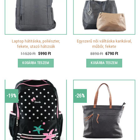
Laptop hátitáska, poliészter,
Egyszerű női válltáska karikával,
fekete, utazó hátizsák
műbőr, fekete
Original
Current
Original
Current
11520
Ft
5990
Ft
8890
Ft
6790
Ft
price
price
price
price
was:
is:
was:
is:
KOSÁRBA TESZEM
KOSÁRBA TESZEM
11520 Ft.
5990 Ft.
8890 Ft.
6790 Ft.
-19%
-26%