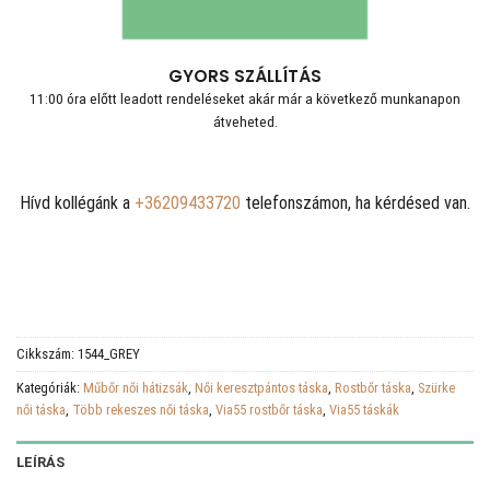
GYORS SZÁLLÍTÁS
11:00 óra előtt leadott rendeléseket akár már a következő munkanapon
átveheted.
Hívd kollégánk a
+36209433720
telefonszámon, ha kérdésed van.
Cikkszám:
1544_GREY
Kategóriák:
Műbőr női hátizsák
,
Női keresztpántos táska
,
Rostbőr táska
,
Szürke
női táska
,
Több rekeszes női táska
,
Via55 rostbőr táska
,
Via55 táskák
LEÍRÁS