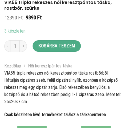
VIA55 tripla rekeszes női keresztpántos táska,
rostbőr, szürke
Original
Current
12390
Ft
9890
Ft
price
price
was:
is:
3 készleten
12390 Ft.
9890 Ft.
VIA55 tripla rekeszes női keresztpántos táska, rostbőr, szürke mennyiség
KOSÁRBA TESZEM
Kezdőlap
/
Női keresztpántos táska
VIA55 tripla rekeszes női keresztpántos táska rostbőrből.
Hátulján cipzáras zseb, felül cipzárral nyílik, azonban a középső
rekeszt még egy cipzár zárja. Első rekeszében benyúlós, a
középső és a hátsó rekeszben pedig 1-1 cipzáras zseb. Méretei:
25×20×7 cm.
Csak készleten lévő termékeket találsz a táskacenteren.