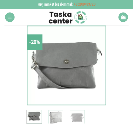
Skip
Hívj minket bizalommal:
+36209433720
to
content
-20%