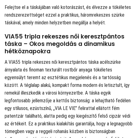
Felejtse el a táskájában való kotorászást, és élvezze a tökéletes
rendszerezettséget ezzel a praktikus, háromrekeszes szürke
táskával, amely minden helyzetben megállja a helyét.
VIA55 tripla rekeszes női keresztpántos
táska – Okos megoldás a dinamikus
hétköznapokra
A VIA55 tripla rekeszes női keresztpántos táska acélszürke
árnyalata és finoman texturált rostbőr anyaga tökéletes
egyensúlyt teremt az esztétikus megjelenés és a tartósság
között. A téglalap alakú, kompakt forma modern és letisztult, így
remekül illeszkedik a városi környezetbe. A táska egyik
legfontosabb jellemzője a kettős biztonság: a lehajtható fedélen
egy stílusos, ezüstszínű, „VIA LE VIE” felirattal ellátott fém
patentzár található, alatta pedig egy kiegészítő felső cipzár védi
az értékeit. Ez a praktikus kialakítás garantálja, hogy a legnagyobb
tömegben vagy a reggeli rohanás közben is biztonságban