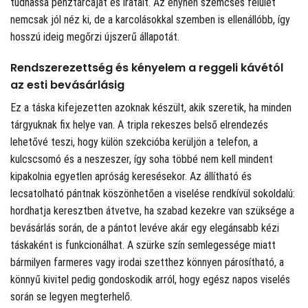
tudhassa pénztárcáját és iratait. Az enyhén szemcsés felület
nemcsak jól néz ki, de a karcolásokkal szemben is ellenállóbb, így
hosszú ideig megőrzi újszerű állapotát.
Rendszerezettség és kényelem a reggeli kávétól
az esti bevásárlásig
Ez a táska kifejezetten azoknak készült, akik szeretik, ha minden
tárgyuknak fix helye van. A tripla rekeszes belső elrendezés
lehetővé teszi, hogy külön szekcióba kerüljön a telefon, a
kulcscsomó és a neszeszer, így soha többé nem kell mindent
kipakolnia egyetlen apróság keresésekor. Az állítható és
lecsatolható pántnak köszönhetően a viselése rendkívül sokoldalú:
hordhatja keresztben átvetve, ha szabad kezekre van szüksége a
bevásárlás során, de a pántot levéve akár egy elegánsabb kézi
táskaként is funkcionálhat. A szürke szín semlegessége miatt
bármilyen farmeres vagy irodai szetthez könnyen párosítható, a
könnyű kivitel pedig gondoskodik arról, hogy egész napos viselés
során se legyen megterhelő.