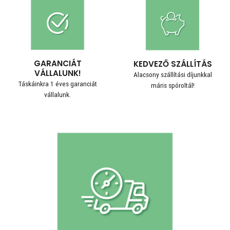
GARANCIÁT
KEDVEZŐ SZÁLLÍTÁS
VÁLLALUNK!
Alacsony szállítási díjunkkal
Táskáinkra 1 éves garanciát
máris spóroltál!
vállalunk.