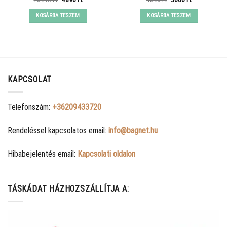
price
price
price
price
was:
is:
was:
is:
KOSÁRBA TESZEM
KOSÁRBA TESZEM
10990 Ft.
4890 Ft.
4390 Ft.
3000 Ft.
KAPCSOLAT
Telefonszám:
+36209433720
Rendeléssel kapcsolatos email:
info@bagnet.hu
Hibabejelentés email:
Kapcsolati oldalon
TÁSKÁDAT HÁZHOZSZÁLLÍTJA A: