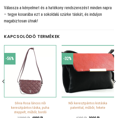
Válassza a kényelmet és a hatékony rendszerezést minden napra
– tegye kosarába ezt a sokoldalú szürke táskát, és induljon
magabiztosan útnak!
KAPCSOLÓDÓ TERMÉKEK
-56%
-32%
Silvia Rosa láncos női
Női keresztpántos kistáska
keresztpántos táska, puha
patenttal, műbőr, fekete
steppelt, műbőr, bordó
Original
Current
Original
Current
10990
Ft
4890
Ft
4390
Ft
3000
Ft