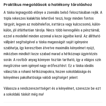
Praktikus megoldások a hatékony tároláshoz
A táska legnagyobb előnye a zseniális belső felosztásában rejlik. A
tripla rekeszes kialakítás lehetővé teszi, hogy minden fontos
tárgyát, legyen az mobiltelefon, irattárca vagy kulcscsomó, külön-
külön, jól átláthatóan tárolja. Nincs több keresgélés a pénztárnál;
ezzel a modellel minden azonnal a keze ügyébe kerül. Az állítható
vállpánt segítségével a táska magasságát saját igényeire
szabhatja, így keresztben átvetve maximális kényelmet nyújt,
miközben mindkét keze szabad marad a hétköznapi ügyintézés
során. A rostbőr anyag könnyen tisztán tartható, így a világos szín
megőrzése sem igényel nagy erőfeszítést. Ez a táska ideális
választás a rohanó hétköznapokra, hiszen sokoldalúsága és
kényelmes pakolhatósága valódi segítséget jelent.
Válassza a rendszerezettséget és a kényelmet, szerezze be ezt
a sokoldalú táskát még ma!