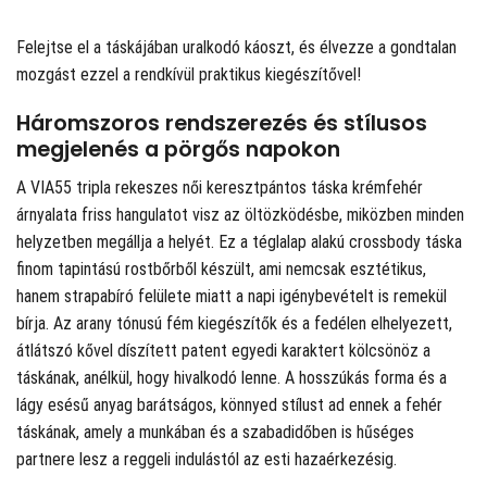
Felejtse el a táskájában uralkodó káoszt, és élvezze a gondtalan
mozgást ezzel a rendkívül praktikus kiegészítővel!
Háromszoros rendszerezés és stílusos
megjelenés a pörgős napokon
A VIA55 tripla rekeszes női keresztpántos táska krémfehér
árnyalata friss hangulatot visz az öltözködésbe, miközben minden
helyzetben megállja a helyét. Ez a téglalap alakú crossbody táska
finom tapintású rostbőrből készült, ami nemcsak esztétikus,
hanem strapabíró felülete miatt a napi igénybevételt is remekül
bírja. Az arany tónusú fém kiegészítők és a fedélen elhelyezett,
átlátszó kővel díszített patent egyedi karaktert kölcsönöz a
táskának, anélkül, hogy hivalkodó lenne. A hosszúkás forma és a
lágy esésű anyag barátságos, könnyed stílust ad ennek a fehér
táskának, amely a munkában és a szabadidőben is hűséges
partnere lesz a reggeli indulástól az esti hazaérkezésig.