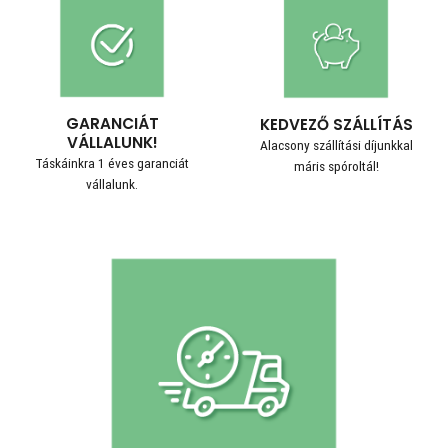
GARANCIÁT
KEDVEZŐ SZÁLLÍTÁS
VÁLLALUNK!
Alacsony szállítási díjunkkal
Táskáinkra 1 éves garanciát
máris spóroltál!
vállalunk.