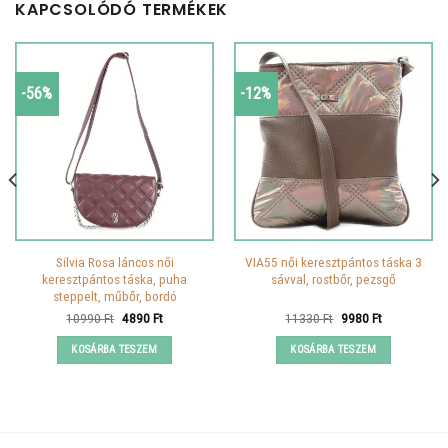
KAPCSOLÓDÓ TERMÉKEK
-56%
-12%
Silvia Rosa láncos női
VIA55 női keresztpántos táska 3
keresztpántos táska, puha
sávval, rostbőr, pezsgő
steppelt, műbőr, bordó
Original
Current
Original
Current
10990
Ft
4890
Ft
11330
Ft
9980
Ft
price
price
price
price
was:
is:
was:
is:
KOSÁRBA TESZEM
KOSÁRBA TESZEM
10990 Ft.
4890 Ft.
11330 Ft.
9980 Ft.