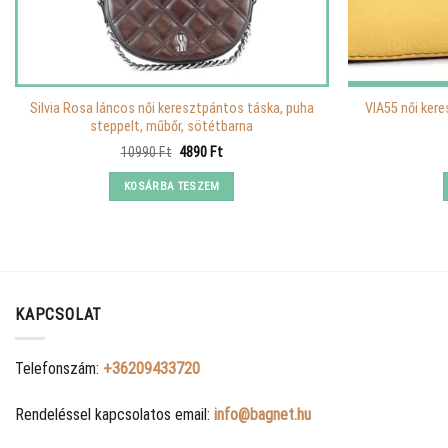
Silvia Rosa láncos női keresztpántos táska, puha
VIA55 női ker
steppelt, műbőr, sötétbarna
Original
Current
10990
Ft
4890
Ft
price
price
was:
is:
KOSÁRBA TESZEM
10990 Ft.
4890 Ft.
KAPCSOLAT
Telefonszám:
+36209433720
Rendeléssel kapcsolatos email:
info@bagnet.hu