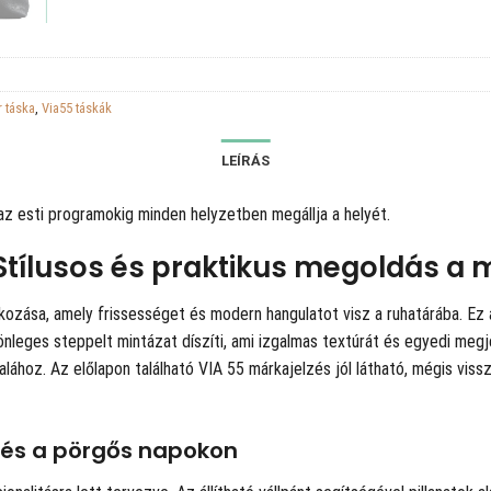
r táska
,
Via55 táskák
LEÍRÁS
 az esti programokig minden helyzetben megállja a helyét.
 Stílusos és praktikus megoldás 
kozása, amely frissességet és modern hangulatot visz a ruhatárába. Ez 
lönleges steppelt mintázat díszíti, ami izgalmas textúrát és egyedi me
lához. Az előlapon található VIA 55 márkajelzés jól látható, mégis viss
zés a pörgős napokon