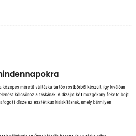
a mindennapokra
a közepes méretű válltáska tartós rostbőrből készült, így kiválóan
gjelenést kölcsönöz a táskának. A dizájnt két mozgékony fekete bojt
zafogott dísze az esztétikus kialakításnak, amely bármilyen