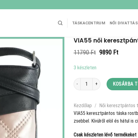
TÁSKACENTRUM
NŐI DIVATTÁ
VIA55 női keresztpánt
Original
Current
11790
Ft
9890
Ft
price
price
was:
is:
3 készleten
11790 Ft.
9890 Ft
VIA55 női keresztpántos táska, rost
KOSÁRBA 
Kezdőlap
/
Női keresztpántos 
VIA55 keresztpántos táska rostbő
zsebbel. Kívülről elöl és hátul i
Csak készleten lévő termékeket t