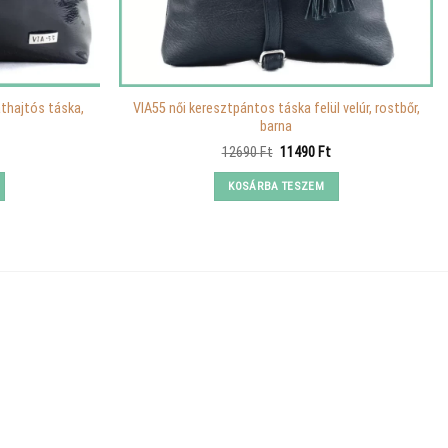
thajtós táska,
VIA55 női keresztpántos táska felül velúr, rostbőr,
barna
Original
Current
12690
Ft
11490
Ft
price
price
was:
is:
KOSÁRBA TESZEM
12690 Ft.
11490 Ft.