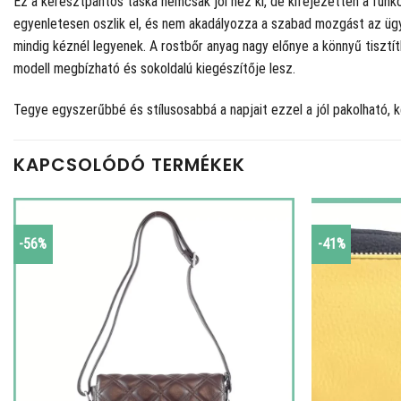
Ez a keresztpántos táska nemcsak jól néz ki, de kifejezetten a funkcion
egyenletesen oszlik el, és nem akadályozza a szabad mozgást az ügyi
mindig kéznél legyenek. A rostbőr anyag nagy előnye a könnyű tisztít
modell megbízható és sokoldalú kiegészítője lesz.
Tegye egyszerűbbé és stílusosabbá a napjait ezzel a jól pakolható,
KAPCSOLÓDÓ TERMÉKEK
-56%
-41%