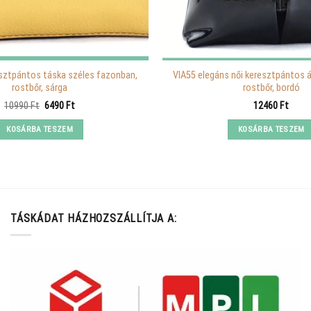
esztpántos táska széles fazonban,
VIA55 elegáns női keresztpántos á
rostbőr, sárga
rostbőr, bordó
Original
Current
10990
Ft
6490
Ft
12460
Ft
price
price
was:
is:
KOSÁRBA TESZEM
KOSÁRBA TESZEM
10990 Ft.
6490 Ft.
TÁSKÁDAT HÁZHOZSZÁLLÍTJA A: