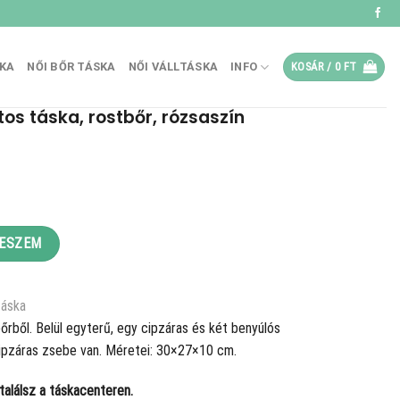
SKA
NŐI BŐR TÁSKA
NŐI VÁLLTÁSKA
INFO
KOSÁR /
0
FT
os táska, rostbőr, rózsaszín
.
bőr, rózsaszín mennyiség
TESZEM
táska
rből. Belül egyterű, egy cipzáras és két benyúlós
s cipzáras zsebe van. Méretei: 30×27×10 cm.
alálsz a táskacenteren.