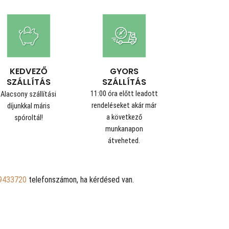
GYORS
KEDVEZŐ
SZÁLLÍTÁS
SZÁLLÍTÁS
11:00 óra előtt leadott
Alacsony szállítási
rendeléseket akár már
díjunkkal máris
a következő
spóroltál!
munkanapon
átveheted.
9433720
telefonszámon, ha kérdésed van.