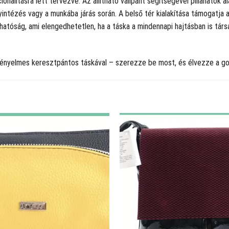
alitásra lett tervezve. Az állítható vállpánt segítségével pillanatok ala
ntézés vagy a munkába járás során. A belső tér kialakítása támogatja a
hatóság, ami elengedhetetlen, ha a táska a mindennapi hajtásban is tár
 kényelmes keresztpántos táskával – szerezze be most, és élvezze a go