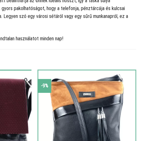
tt beállíthatja az Önnek ideális hosszt, így a táska súlya
 gyors pakolhatóságot, hogy a telefonja, pénztárcája és kulcsai
sa. Legyen szó egy városi sétáról vagy egy sűrű munkanapról, ez a
ndtalan használatot minden nap!
-9%