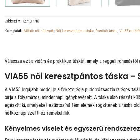
Cikkszám:
1271_PINK
Kategóriák:
Műbőr női hátizsák
,
Női keresztpántos táska
,
Rostbőr táska
,
Via55 rostbő
Válassza ezt a vidám és praktikus táskát, amely a reggeli rohanástól
VIA55 női keresztpántos táska –
A VIA55 legújabb modellje a fekete és a púderrózsaszín ízléses talál
bírja a folyamatos, mindennapi igénybevételt. A táska alsó részét kü
egészíti ki, amelyeket ezüstszínű fém elemek rögzítenek a táska olda
hétköznapi szetthez remekül illik.
Kényelmes viselet és egyszerű rendszere