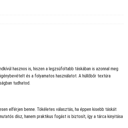
ndkívül hasznos is, hiszen a legzsúfoltabb táskában is azonnal meg
i igénybevételt és a folyamatos használatot. A hüllőbőr textúra
nságban tudhatod.
esen elférjen benne. Tökéletes választás, ha éppen kisebb táskát
tós dísz, hanem praktikus fogást is biztosít, így a tárca kinyitása