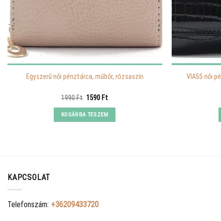
Egyszerű női pénztárca, műbőr, rózsaszín
VIA55 női pé
Original
Current
1990
Ft
1590
Ft
price
price
was:
is:
KOSÁRBA TESZEM
1990 Ft.
1590 Ft.
KAPCSOLAT
Telefonszám:
+36209433720