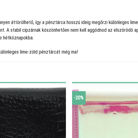
nyen áttörölhető, így a pénztárca hosszú ideig megőrzi különleges lime 
t. A stabil cipzárnak köszönhetően nem kell aggódnod az elszóródó ap
ke hétköznapokba.
különleges lime-zöld pénztárcát még ma!
-20%