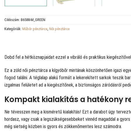
Cikkszám:
B6588-M_GREEN
Kategóriák:
Műbőr pénztárca
,
Női pénztárca
Dobd fel a hétköznapjaidat ezzel a vibráló és praktikus kiegészítőve
Ez a zöld női pénztárca a kígyóbőr mintának köszönhetően igazi egyén
fogod találni. A téglalap alakú formát a lekerekített sarkok teszik b
izgalmas felületet ad a kiegészítőnek, a biztonságos záródásról ped
Kompakt kialakítás a hatékony 
Ne tévesszen meg a kisméretű kialakítás! Ezt a darabot úgy tervezté
hordasz, vagy csak a legszükségesebbeket vinnéd magaddal a gyors üg
még sietség közben is gyors és zökkenőmentes lesz számodra.