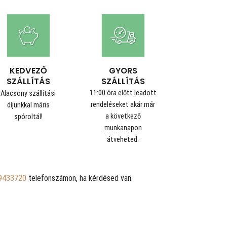
GYORS
KEDVEZŐ
SZÁLLÍTÁS
SZÁLLÍTÁS
11:00 óra előtt leadott
Alacsony szállítási
rendeléseket akár már
díjunkkal máris
a következő
spóroltál!
munkanapon
átveheted.
9433720
telefonszámon, ha kérdésed van.