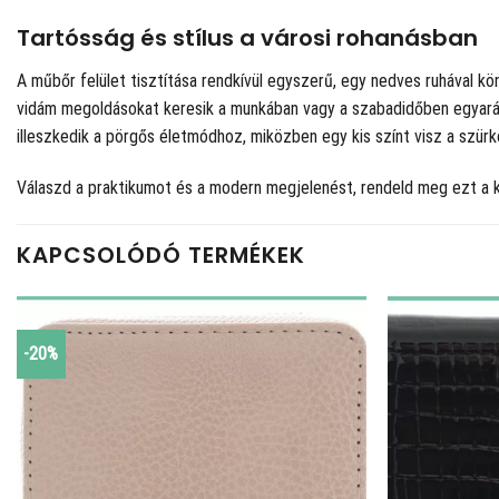
Tartósság és stílus a városi rohanásban
A műbőr felület tisztítása rendkívül egyszerű, egy nedves ruhával kön
vidám megoldásokat keresik a munkában vagy a szabadidőben egyarán
illeszkedik a pörgős életmódhoz, miközben egy kis színt visz a szür
Válaszd a praktikumot és a modern megjelenést, rendeld meg ezt a 
KAPCSOLÓDÓ TERMÉKEK
-20%