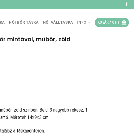
SKA
NŐI BŐR TÁSKA
NŐI VÁLLTÁSKA
INFO
KOSÁR /
0
FT
őr mintával, műbőr, zöld
 műbőr, zöld színben. Belül 3 nagyobb rekesz, 1
tartó. Méretei: 14×9×3 cm.
alálsz a táskacenteren.