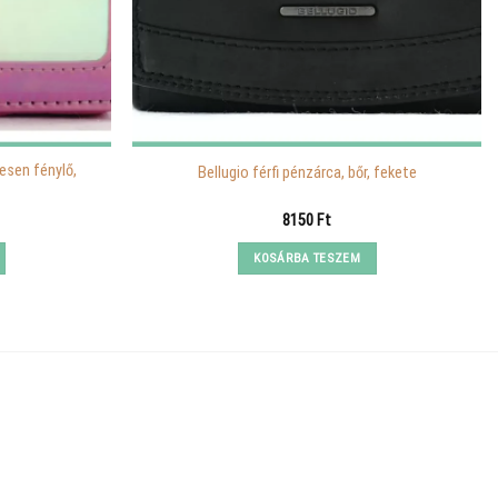
esen fénylő,
Bellugio férfi pénzárca, bőr, fekete
urrent
8150
Ft
rice
:
KOSÁRBA TESZEM
590 Ft.