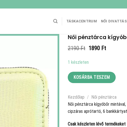
TÁSKACENTRUM
NŐI DIVATTÁ
Női pénztárca kígyób
Original
Current
2190
Ft
1890
Ft
price
price
was:
is:
1 készleten
2190 Ft.
1890 Ft.
KOSÁRBA TESZEM
Kezdőlap
/
Női pénztárca
Női pénztárca kígyóbőr mintával,
cipzáras aprótartó, 6 bankkártya
Csak készleten lévő termékeket t