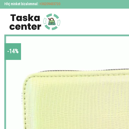
Skip
Hívj minket bizalommal:
+36209433720
to
content
-14%