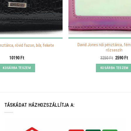
David Jones női pénztárca, fém
nztárca, rövid fazon, bőr, fekete
rózsaszín
Original
C
10190
Ft
3250
Ft
2590
Ft
price
p
was:
is
KOSÁRBA TESZEM
KOSÁRBA TESZEM
3250 Ft.
2
TÁSKÁDAT HÁZHOZSZÁLLÍTJA A: