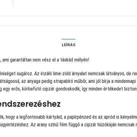
LEÍRÁS
l, ami garantáltan nem vész el a táskád mélyén!
iséget sugároz. Az irizáló lime-zöld árnyalat nemcsak látványos, de re
arátságossá, az anyaga pedig strapabíró műbőr, ami jól bírja a mindennap
ig egy erős, körbefutó cipzár gondoskodik, így minden értékedet bizto
rendszerezéshez
k, hogy a legfontosabb kártyáid, a papírpénzed és az apród is kényelm
yintézéshez. Az arany színű fém függő a cipzár húzókáján nemcsak muta