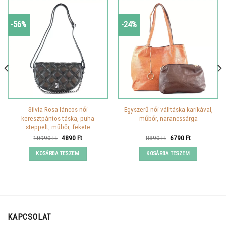
-56%
-24%
Silvia Rosa láncos női
Egyszerű női válltáska karikával,
keresztpántos táska, puha
műbőr, narancssárga
steppelt, műbőr, fekete
Original
Current
Original
Current
10990
Ft
4890
Ft
8890
Ft
6790
Ft
price
price
price
price
was:
is:
was:
is:
KOSÁRBA TESZEM
KOSÁRBA TESZEM
10990 Ft.
4890 Ft.
8890 Ft.
6790 Ft.
KAPCSOLAT