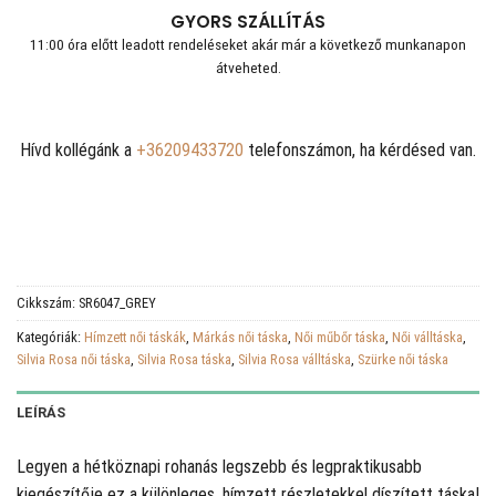
GYORS SZÁLLÍTÁS
11:00 óra előtt leadott rendeléseket akár már a következő munkanapon
átveheted.
Hívd kollégánk a
+36209433720
telefonszámon, ha kérdésed van.
Cikkszám:
SR6047_GREY
Kategóriák:
Hímzett női táskák
,
Márkás női táska
,
Női műbőr táska
,
Női válltáska
,
Silvia Rosa női táska
,
Silvia Rosa táska
,
Silvia Rosa válltáska
,
Szürke női táska
LEÍRÁS
Legyen a hétköznapi rohanás legszebb és legpraktikusabb
kiegészítője ez a különleges, hímzett részletekkel díszített táska!