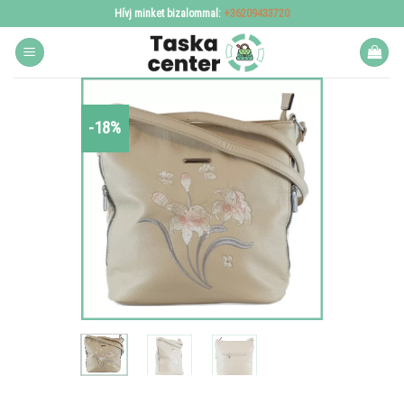
Skip
Hívj minket bizalommal:
+36209433720
to
content
-18%