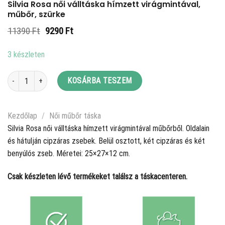
Silvia Rosa női válltáska hímzett virágmintával,
műbőr, szürke
Original
Current
11390
Ft
9290
Ft
price
price
was:
is:
3 készleten
11390 Ft.
9290 Ft.
Silvia Rosa női válltáska hímzett virágmintával, műbőr, szürke mennyiség
KOSÁRBA TESZEM
Kezdőlap
/
Női műbőr táska
Silvia Rosa női válltáska hímzett virágmintával műbőrből. Oldalain
és hátulján cipzáras zsebek. Belül osztott, két cipzáras és két
benyúlós zseb. Méretei: 25×27×12 cm.
Csak készleten lévő termékeket találsz a táskacenteren.