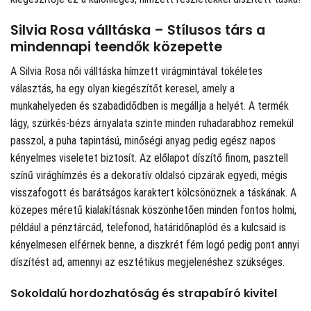
Silvia Rosa válltáska – Stílusos társ a
mindennapi teendők közepette
A Silvia Rosa női válltáska hímzett virágmintával tökéletes
választás, ha egy olyan kiegészítőt keresel, amely a
munkahelyeden és szabadidődben is megállja a helyét. A termék
lágy, szürkés-bézs árnyalata szinte minden ruhadarabhoz remekül
passzol, a puha tapintású, minőségi anyag pedig egész napos
kényelmes viseletet biztosít. Az előlapot díszítő finom, pasztell
színű virághímzés és a dekoratív oldalsó cipzárak egyedi, mégis
visszafogott és barátságos karaktert kölcsönöznek a táskának. A
közepes méretű kialakításnak köszönhetően minden fontos holmi,
például a pénztárcád, telefonod, határidőnaplód és a kulcsaid is
kényelmesen elférnek benne, a diszkrét fém logó pedig pont annyi
díszítést ad, amennyi az esztétikus megjelenéshez szükséges.
Sokoldalú hordozhatóság és strapabíró kivitel