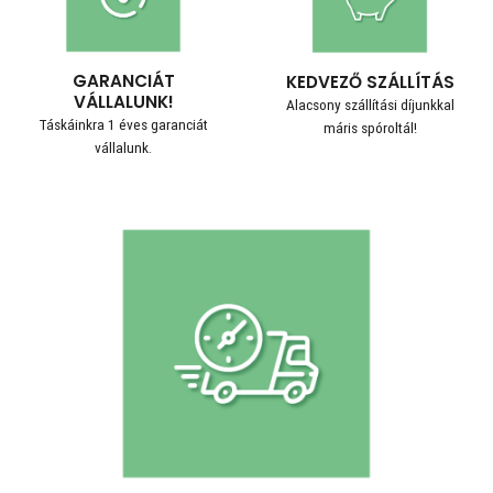
GARANCIÁT
KEDVEZŐ SZÁLLÍTÁS
VÁLLALUNK!
Alacsony szállítási díjunkkal
Táskáinkra 1 éves garanciát
máris spóroltál!
vállalunk.