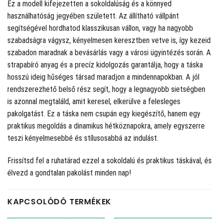
Ez a modell kifejezetten a sokoldalúság és a könnyed
használhatóság jegyében született. Az állítható vállpánt
segítségével hordhatod klasszikusan vállon, vagy ha nagyobb
szabadságra vágysz, kényelmesen keresztben vetve is, így kezeid
szabadon maradnak a bevásárlás vagy a városi ügyintézés során. A
strapabíró anyag és a precíz kidolgozás garantálja, hogy a táska
hosszú ideig hűséges társad maradjon a mindennapokban. A jól
rendszerezhető belső rész segít, hogy a legnagyobb sietségben
is azonnal megtaláld, amit keresel, elkerülve a felesleges
pakolgatást. Ez a táska nem csupán egy kiegészítő, hanem egy
praktikus megoldás a dinamikus hétköznapokra, amely egyszerre
teszi kényelmesebbé és stílusosabbá az indulást.
Frissítsd fel a ruhatárad ezzel a sokoldalú és praktikus táskával, és
élvezd a gondtalan pakolást minden nap!
KAPCSOLÓDÓ TERMÉKEK