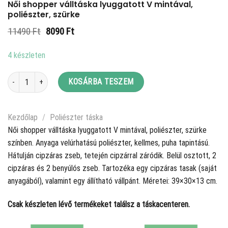
Női shopper válltáska lyuggatott V mintával,
poliészter, szürke
Original
Current
11490
Ft
8090
Ft
price
price
was:
is:
4 készleten
11490 Ft.
8090 Ft.
Női shopper válltáska lyuggatott V mintával, poliészter, szürke mennyiség
KOSÁRBA TESZEM
Kezdőlap
/
Poliészter táska
Női shopper válltáska lyuggatott V mintával, poliészter, szürke
színben. Anyaga velúrhatású poliészter, kellmes, puha tapintású.
Hátulján cipzáras zseb, tetején cipzárral záródik. Belül osztott, 2
cipzáras és 2 benyúlós zseb. Tartozéka egy cipzáras tasak (saját
anyagából), valamint egy állítható vállpánt. Méretei: 39×30×13 cm.
Csak készleten lévő termékeket találsz a táskacenteren.