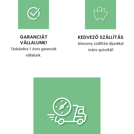
GARANCIÁT
KEDVEZŐ SZÁLLÍTÁS
VÁLLALUNK!
Alacsony szállítási díjunkkal
Táskáinkra 1 éves garanciát
máris spóroltál!
vállalunk.