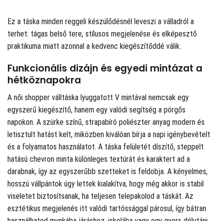
Ez a táska minden reggeli készülődésnél leveszi a válladról a
terhet: tágas belső tere, stílusos megjelenése és elképesztő
praktikuma miatt azonnal a kedvenc kiegészítőddé válik.
Funkcionális dizájn és egyedi mintázat a
hétköznapokra
A női shopper válltáska lyuggatott V mintával nemcsak egy
egyszerű kiegészítő, hanem egy valódi segítség a pörgős
napokon. A szürke színű, strapabíró poliészter anyag modern és
letisztult hatást kelt, miközben kiválóan bírja a napi igénybevételt
és a folyamatos használatot. A táska felületét díszítő, steppelt
hatású chevron minta különleges textúrát és karaktert ad a
darabnak, így az egyszerűbb szetteket is feldobja. A kényelmes,
hosszú vállpántok úgy lettek kialakítva, hogy még akkor is stabil
viseletet biztosítsanak, ha teljesen telepakolod a táskát. Az
esztétikus megjelenés itt valódi tartóssággal párosul, így bátran
használhatod munkába járáshoz, iskolába vagy egy gyors délutáni