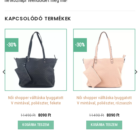
hétköznapi teendőidet még ma!
KAPCSOLÓDÓ TERMÉKEK
-30%
-30%
Női shopper válltáska lyuggatott
Női shopper válltáska lyuggatott
V mintával, poliészter, fekete
V mintával, poliészter, rózsaszín
Original
Current
Original
Current
11490
Ft
8090
Ft
11490
Ft
8090
Ft
price
price
price
price
was:
is:
was:
is:
KOSÁRBA TESZEM
KOSÁRBA TESZEM
11490 Ft.
8090 Ft.
11490 Ft.
8090 Ft.