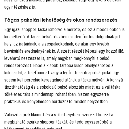
ügyintézéshez is.
Tágas pakolási lehetőség és okos rendszerezés
Egy igazi shopper táska ismérve a mérete, és ez a modell ebben is
kiemelkedő. A tágas belső részben minden fontos dolgodnak jut
hely: az irataidnak, a vizespalackodnak, de akár egy kisebb
bevásárlás eredményének is. A szett részét képezi egy hozzá illő,
levehető neszeszer is, amely nagyban megkönnyíti a belső
rendszerezést. Ebbe a kisebb tartóba külön elhelyezheted a
kulcsaidat, a telefonodat vagy a legfontosabb apróságaidat, így
sosem kell percekig keresgélned utánuk a táska mélyén. A könnyű
tisztíthatóság és a sokoldalú belső elosztás miatt ez a válltáska
tökéletes társ a mindennapi rohanásban, hiszen egyszerre
praktikus és kényelmesen hordozható minden helyzetben.
Válaszd a praktikumot és a stílust egyben: szerezd be ezt a
megbízható szürke shopper táskát, és tedd egyszerűbbé a