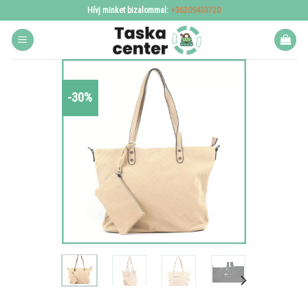
Skip
Hívj minket bizalommal:
+36209433720
to
content
-30%