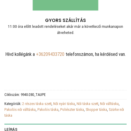
GYORS SZÁLLÍTÁS
11:00 óra előtt leadott rendeléseket akár már a következő munkanapon
átveheted.
Hívd kollégánk a
+36209433720
telefonszámon, ha kérdésed van.
Cikkszám:
9940-280_TAUPE
Kategóriák:
2 részes táska szett
,
Női nyári táska
,
Női táska szett
,
Női válltáska
,
Pakolós női válltáska
,
Pakolós táska
,
Poliészter táska
,
Shopper táska
,
Szürke női
táska
LEÍRÁS