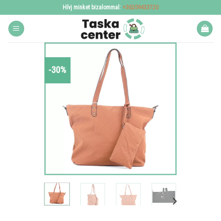
Skip
Hívj minket bizalommal:
+36209433720
to
content
-30%