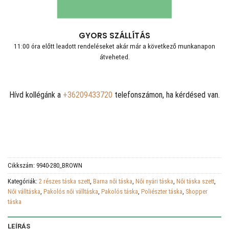
GYORS SZÁLLÍTÁS
11:00 óra előtt leadott rendeléseket akár már a következő munkanapon
átveheted.
Hívd kollégánk a
+36209433720
telefonszámon, ha kérdésed van.
Cikkszám:
9940-280_BROWN
Kategóriák:
2 részes táska szett
,
Barna női táska
,
Női nyári táska
,
Női táska szett
,
Női válltáska
,
Pakolós női válltáska
,
Pakolós táska
,
Poliészter táska
,
Shopper
táska
LEÍRÁS