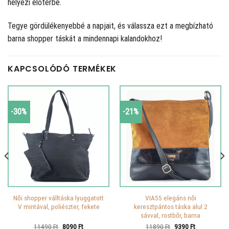
helyezi előtérbe.
Tegye gördülékenyebbé a napjait, és válassza ezt a megbízható
barna shopper táskát a mindennapi kalandokhoz!
KAPCSOLÓDÓ TERMÉKEK
-30%
-21%
Női shopper válltáska lyuggatott
VIA55 elegáns női
V mintával, poliészter, fekete
keresztpántos táska alul 2
sávval, rostbőr, barna
Original
Current
Original
Current
11490
Ft
8090
Ft
11890
Ft
9390
Ft