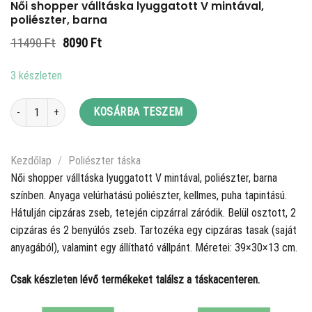
Női shopper válltáska lyuggatott V mintával,
poliészter, barna
Original
Current
11490
Ft
8090
Ft
price
price
was:
is:
3 készleten
11490 Ft.
8090 Ft.
Női shopper válltáska lyuggatott V mintával, poliészter, barna mennyiség
KOSÁRBA TESZEM
Kezdőlap
/
Poliészter táska
Női shopper válltáska lyuggatott V mintával, poliészter, barna
színben. Anyaga velúrhatású poliészter, kellmes, puha tapintású.
Hátulján cipzáras zseb, tetején cipzárral záródik. Belül osztott, 2
cipzáras és 2 benyúlós zseb. Tartozéka egy cipzáras tasak (saját
anyagából), valamint egy állítható vállpánt. Méretei: 39×30×13 cm.
Csak készleten lévő termékeket találsz a táskacenteren.