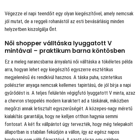
Végezze el napi teendőit egy olyan kiegészítővel, amely nemcsak
jól mutat, de a reggeli rohanástól az esti bevásárlásig minden
helyzetben kiszolgálja Önt.
Női shopper válltáska lyuggatott V
mintával – praktikum barna köntösben
Ez a meleg narancsbarna árnyalatú női válltáska a tökéletes példa
arra, hogyan lehet egy kiegészítő egyszerre esztétikus
megjelenésű és rendkívül hasznos. A táska puha, szintetikus
poliészter anyaga nemcsak kellemes tapintású, de jól bírja a napi
gyűrődést is. A teljes felületén végigfutó lyuggatott V minta, azaz
a chevron steppelés modern karaktert ad a táskának, miközben
megőrzi annak letisztult egyszerűségét. A közepes-nagy méretű
kialakítás garantálja, hogy ne kelljen otthon hagynia semmi
fontosat. A két fix vállpántot úgy tervezték, hogy még telepakolt
állapotban is stabilan feküdjön a vállon, így az egész napos
hordozás sem válik fárasztóvá. A szett része egy színben