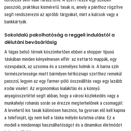
passzoló, praktikus kisméretű tasak is, amely a pánthoz rögzítve
segít rendszerezni az apróbb tárgyakat, mint a kulcsok vagy a
bankkártyák.
Sokoldalú pakolhatóság a reggeli indulástól a
délutáni bevásárlásig
A tágas belső térnek köszönhetően ebben a shopper típusú
táskában minden kényelmesen elfér: az irattartó mappák, egy
vizespalack, az uzsonna és a személyes holmik is. A barna szín
természetessége miatt bármilyen hétköznapi szetthez remekül
passzol, legyen az egy farmer-póló összeállítás vagy egy lazább
irodai viselet. Az ergonomikus kialakítás és a könnyű
anyagösszetétel segít abban, hogy a városi közlekedés vagy a
munkahelyi rohanás során se érezze megterhelőnek a csomagját.
A levehető kis tasak különösen hasznos, ha gyorsan elő kell kapnia
a telefonját, így nem kell a táska mélyén kutatnia utána. Ez a
modell a mindennapi használhatóságot és a dinamikus életmódot