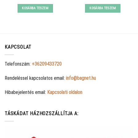
price
price
price
price
was:
is:
was:
is:
KOSÁRBA TESZEM
KOSÁRBA TESZEM
11490 Ft.
8090 Ft.
11890 Ft.
9390 Ft.
KAPCSOLAT
Telefonszám:
+36209433720
Rendeléssel kapcsolatos email:
info@bagnet.hu
Hibabejelentés email:
Kapcsolati oldalon
TÁSKÁDAT HÁZHOZSZÁLLÍTJA A: