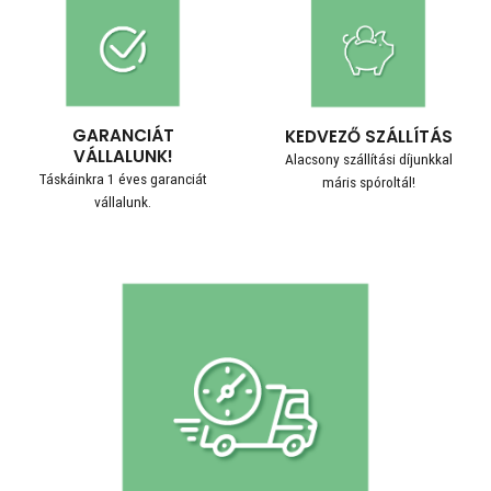
GARANCIÁT
KEDVEZŐ SZÁLLÍTÁS
VÁLLALUNK!
Alacsony szállítási díjunkkal
Táskáinkra 1 éves garanciát
máris spóroltál!
vállalunk.