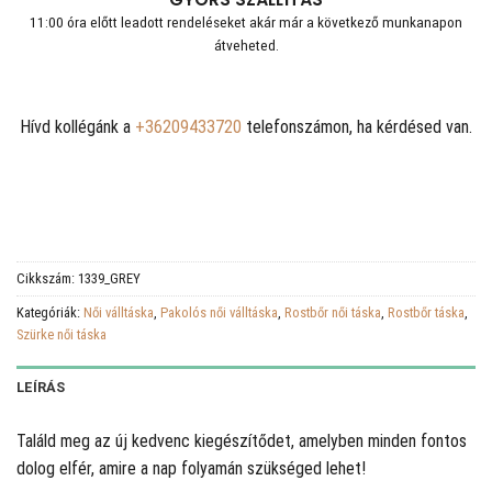
11:00 óra előtt leadott rendeléseket akár már a következő munkanapon
átveheted.
Hívd kollégánk a
+36209433720
telefonszámon, ha kérdésed van.
Cikkszám:
1339_GREY
Kategóriák:
Női válltáska
,
Pakolós női válltáska
,
Rostbőr női táska
,
Rostbőr táska
,
Szürke női táska
LEÍRÁS
Találd meg az új kedvenc kiegészítődet, amelyben minden fontos
dolog elfér, amire a nap folyamán szükséged lehet!