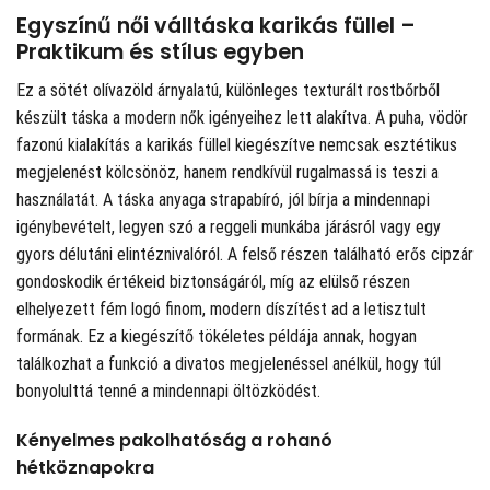
Egyszínű női válltáska karikás füllel –
Praktikum és stílus egyben
Ez a sötét olívazöld árnyalatú, különleges texturált rostbőrből
készült táska a modern nők igényeihez lett alakítva. A puha, vödör
fazonú kialakítás a karikás füllel kiegészítve nemcsak esztétikus
megjelenést kölcsönöz, hanem rendkívül rugalmassá is teszi a
használatát. A táska anyaga strapabíró, jól bírja a mindennapi
igénybevételt, legyen szó a reggeli munkába járásról vagy egy
gyors délutáni elintéznivalóról. A felső részen található erős cipzár
gondoskodik értékeid biztonságáról, míg az elülső részen
elhelyezett fém logó finom, modern díszítést ad a letisztult
formának. Ez a kiegészítő tökéletes példája annak, hogyan
találkozhat a funkció a divatos megjelenéssel anélkül, hogy túl
bonyolulttá tenné a mindennapi öltözködést.
Kényelmes pakolhatóság a rohanó
hétköznapokra