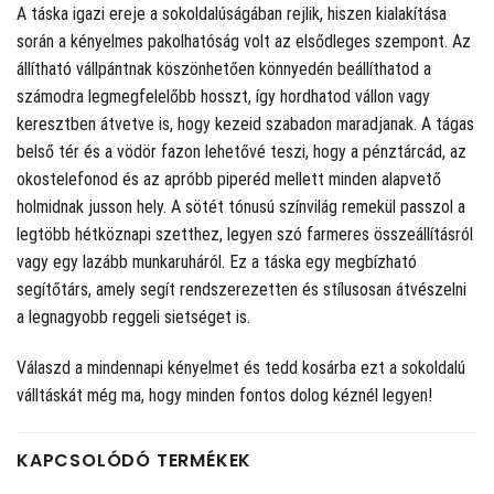
A táska igazi ereje a sokoldalúságában rejlik, hiszen kialakítása
során a kényelmes pakolhatóság volt az elsődleges szempont. Az
állítható vállpántnak köszönhetően könnyedén beállíthatod a
számodra legmegfelelőbb hosszt, így hordhatod vállon vagy
keresztben átvetve is, hogy kezeid szabadon maradjanak. A tágas
belső tér és a vödör fazon lehetővé teszi, hogy a pénztárcád, az
okostelefonod és az apróbb piperéd mellett minden alapvető
holmidnak jusson hely. A sötét tónusú színvilág remekül passzol a
legtöbb hétköznapi szetthez, legyen szó farmeres összeállításról
vagy egy lazább munkaruháról. Ez a táska egy megbízható
segítőtárs, amely segít rendszerezetten és stílusosan átvészelni
a legnagyobb reggeli sietséget is.
Válaszd a mindennapi kényelmet és tedd kosárba ezt a sokoldalú
válltáskát még ma, hogy minden fontos dolog kéznél legyen!
KAPCSOLÓDÓ TERMÉKEK