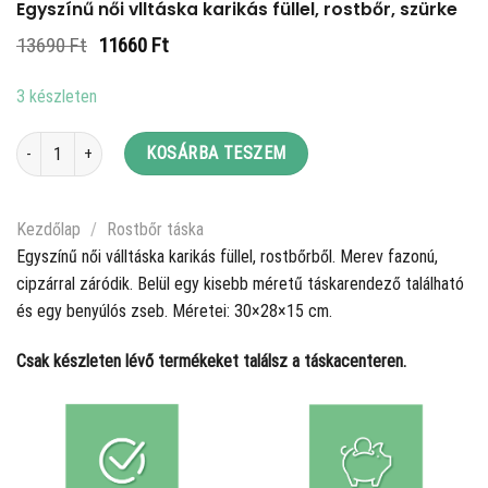
Egyszínű női vlltáska karikás füllel, rostbőr, szürke
Original
Current
13690
Ft
11660
Ft
price
price
was:
is:
3 készleten
13690 Ft.
11660 Ft.
Egyszínű női vlltáska karikás füllel, rostbőr, szürke mennyiség
KOSÁRBA TESZEM
Kezdőlap
/
Rostbőr táska
Egyszínű női válltáska karikás füllel, rostbőrből. Merev fazonú,
cipzárral záródik. Belül egy kisebb méretű táskarendező található
és egy benyúlós zseb. Méretei: 30×28×15 cm.
Csak készleten lévő termékeket találsz a táskacenteren.