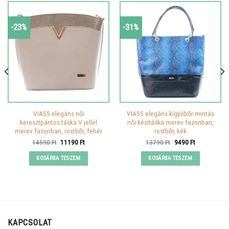
-23%
-31%
VIA55 elegáns női
VIA55 elegáns kígyóbőr mintás
keresztpántos táska V jellel
női kézitáska merev fazonban,
merev fazonban, rostbőr, fehér
rostbőr, kék
Original
Current
Original
Current
14590
Ft
11190
Ft
13790
Ft
9490
Ft
price
price
price
price
was:
is:
was:
is:
KOSÁRBA TESZEM
KOSÁRBA TESZEM
14590 Ft.
11190 Ft.
13790 Ft.
9490 Ft.
KAPCSOLAT