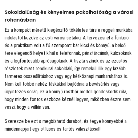
Sokoldalúság és kényelmes pakolhatóság a városi
rohanásban
Ez a kompakt méretű kiegészítő tökéletes társ a reggeli munkába
indulástól kezdve az esti városi sétákig. A tervezésnél a funkció
és a praktikum volt a fő szempont: bár kicsi és könnyű, a belső
tere elegendő helyet kínál a telefonnak, pénztárcának, kulcsoknak
és a legfontosabb apróságoknak. A tiszta színek és az ezüstös
részletek miatt rendkural sokoldalú, így remekül illik egy lazább
farmeres összeállításhoz vagy egy hétköznapi munkaruhához is.
Nem kell többé nehéz táskákkal bajlódnia a bevásárlás vagy
ügyintézés során; ez a könnyű rostbőr modell gondoskodik róla,
hogy minden fontos eszköze kéznél legyen, miközben észre sem
veszi, hogy a vállán van.
Szerezze be ezt a megbízható darabot, és tegye könnyebbé a
mindennapjait egy stílusos és tartós választással!