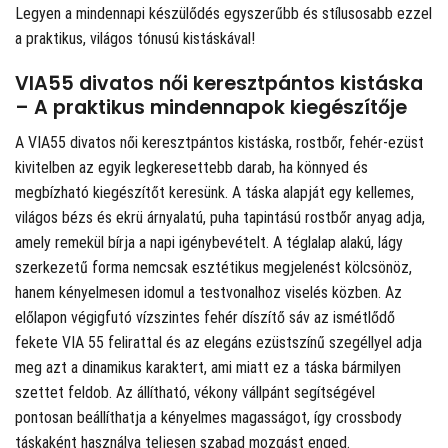
Legyen a mindennapi készülődés egyszerűbb és stílusosabb ezzel
a praktikus, világos tónusú kistáskával!
VIA55 divatos női keresztpántos kistáska
– A praktikus mindennapok kiegészítője
A VIA55 divatos női keresztpántos kistáska, rostbőr, fehér-ezüst
kivitelben az egyik legkeresettebb darab, ha könnyed és
megbízható kiegészítőt keresünk. A táska alapját egy kellemes,
világos bézs és ekrü árnyalatú, puha tapintású rostbőr anyag adja,
amely remekül bírja a napi igénybevételt. A téglalap alakú, lágy
szerkezetű forma nemcsak esztétikus megjelenést kölcsönöz,
hanem kényelmesen idomul a testvonalhoz viselés közben. Az
előlapon végigfutó vízszintes fehér díszítő sáv az ismétlődő
fekete VIA 55 felirattal és az elegáns ezüstszínű szegéllyel adja
meg azt a dinamikus karaktert, ami miatt ez a táska bármilyen
szettet feldob. Az állítható, vékony vállpánt segítségével
pontosan beállíthatja a kényelmes magasságot, így crossbody
táskaként használva teljesen szabad mozgást enged.