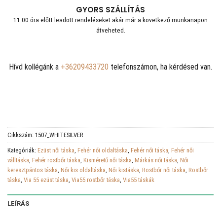
GYORS SZÁLLÍTÁS
11:00 óra előtt leadott rendeléseket akár már a következő munkanapon
átveheted.
Hívd kollégánk a
+36209433720
telefonszámon, ha kérdésed van.
Cikkszám:
1507_WHITESILVER
Kategóriák:
Ezüst női táska
,
Fehér női oldaltáska
,
Fehér női táska
,
Fehér női
válltáska
,
Fehér rostbőr táska
,
Kisméretű női táska
,
Márkás női táska
,
Női
keresztpántos táska
,
Női kis oldaltáska
,
Női kistáska
,
Rostbőr női táska
,
Rostbőr
táska
,
Via 55 ezüst táska
,
Via55 rostbőr táska
,
Via55 táskák
LEÍRÁS