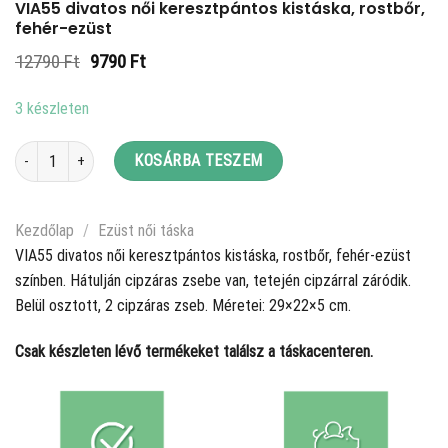
VIA55 divatos női keresztpántos kistáska, rostbőr,
fehér-ezüst
Original
Current
12790
Ft
9790
Ft
price
price
was:
is:
3 készleten
12790 Ft.
9790 Ft.
VIA55 divatos női keresztpántos kistáska, rostbőr, fehér-ezüst mennyiség
KOSÁRBA TESZEM
Kezdőlap
/
Ezüst női táska
VIA55 divatos női keresztpántos kistáska, rostbőr, fehér-ezüst
színben. Hátulján cipzáras zsebe van, tetején cipzárral záródik.
Belül osztott, 2 cipzáras zseb. Méretei: 29×22×5 cm.
Csak készleten lévő termékeket találsz a táskacenteren.