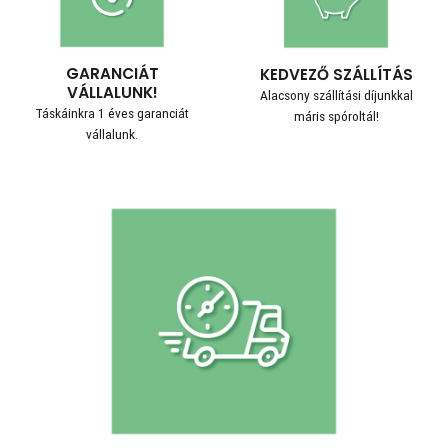
GARANCIÁT
KEDVEZŐ SZÁLLÍTÁS
VÁLLALUNK!
Alacsony szállítási díjunkkal
Táskáinkra 1 éves garanciát
máris spóroltál!
vállalunk.