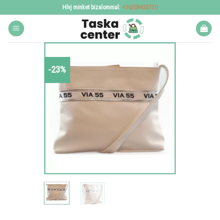
Skip
Hívj minket bizalommal:
+36209433720
to
content
-23%