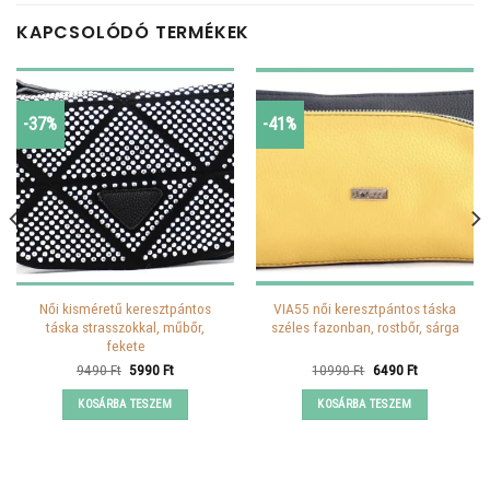
KAPCSOLÓDÓ TERMÉKEK
-37%
-41%
Női kisméretű keresztpántos
VIA55 női keresztpántos táska
táska strasszokkal, műbőr,
széles fazonban, rostbőr, sárga
fekete
Original
Current
Original
Current
9490
Ft
5990
Ft
10990
Ft
6490
Ft
price
price
price
price
was:
is:
was:
is:
KOSÁRBA TESZEM
KOSÁRBA TESZEM
9490 Ft.
5990 Ft.
10990 Ft.
6490 Ft.