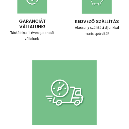
GARANCIÁT
KEDVEZŐ SZÁLLÍTÁS
VÁLLALUNK!
Alacsony szállítási díjunkkal
Táskáinkra 1 éves garanciát
máris spóroltál!
vállalunk.