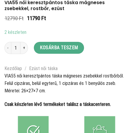
VIA55 női keresztpántos táska mágneses
zsebekkel, rostbőr, ezüst
Original
Current
12790
Ft
11790
Ft
price
price
was:
is:
2 készleten
12790 Ft.
11790 Ft.
VIA55 női keresztpántos táska mágneses zsebekkel, rostbőr, ezüst menny
KOSÁRBA TESZEM
Kezdőlap
/
Ezüst női táska
VIA55 női keresztpántos táska mágneses zsebekkel rostbőrből.
Felül cipzáras, belül egyterű, 1 cipzáras és 1 benyúlós zseb.
Méretei: 26×27×7 cm.
Csak készleten lévő termékeket találsz a táskacenteren.