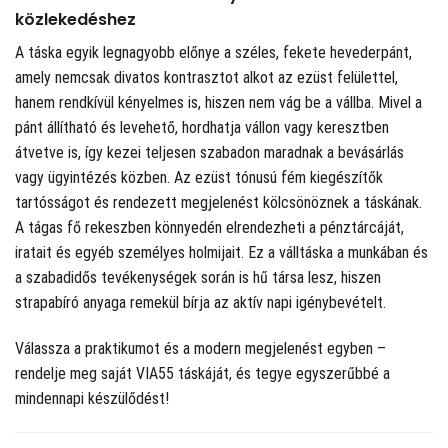
közlekedéshez
A táska egyik legnagyobb előnye a széles, fekete hevederpánt,
amely nemcsak divatos kontrasztot alkot az ezüst felülettel,
hanem rendkívül kényelmes is, hiszen nem vág be a vállba. Mivel a
pánt állítható és levehető, hordhatja vállon vagy keresztben
átvetve is, így kezei teljesen szabadon maradnak a bevásárlás
vagy ügyintézés közben. Az ezüst tónusú fém kiegészítők
tartósságot és rendezett megjelenést kölcsönöznek a táskának.
A tágas fő rekeszben könnyedén elrendezheti a pénztárcáját,
iratait és egyéb személyes holmijait. Ez a válltáska a munkában és
a szabadidős tevékenységek során is hű társa lesz, hiszen
strapabíró anyaga remekül bírja az aktív napi igénybevételt.
Válassza a praktikumot és a modern megjelenést egyben –
rendelje meg saját VIA55 táskáját, és tegye egyszerűbbé a
mindennapi készülődést!