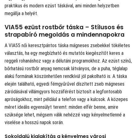
praktikus és modern ezüst táskával, ami minden helyzetben
megállja a helyét.
VIA55 ezüst rostbőr táska – Stílusos és
strapabíró megoldás a mindennapokra
A VIA55 női keresztpántos táska mágneses zsebekkel tökéletes
választás, ha egy megbízható és mutatós kiegészítőt keres a
reggeli rohanáshoz vagy a délutáni programokhoz. Az ezüst színű,
bőrhatású rostbőr anyag nemcsak látványos, de a puha, téglalap
alakú formának köszönhetően rendkívül jól pakolható is. A táska
elején található, egyedi fémgyűrűvel díszített zseb mágneses
záródásával villámgyors hozzáférést biztosít a legfontosabb
apróságokhoz, mint például a telefon vagy a kulcsok. A közepes
méret ideális egyensúlyt teremt: minden elfér benne, amire
szüksége lehet, mégsem válik nehézzé vagy kényelmetlenné a
viselése a hosszú napok során.
Sokoldalú kialakítás a kényelmes városi