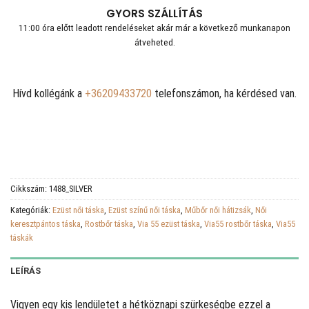
GYORS SZÁLLÍTÁS
11:00 óra előtt leadott rendeléseket akár már a következő munkanapon
átveheted.
Hívd kollégánk a
+36209433720
telefonszámon, ha kérdésed van.
Cikkszám:
1488_SILVER
Kategóriák:
Ezüst női táska
,
Ezüst színű női táska
,
Műbőr női hátizsák
,
Női
keresztpántos táska
,
Rostbőr táska
,
Via 55 ezüst táska
,
Via55 rostbőr táska
,
Via55
táskák
LEÍRÁS
Vigyen egy kis lendületet a hétköznapi szürkeségbe ezzel a