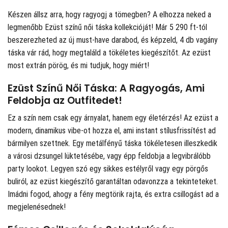
Készen állsz arra, hogy ragyogj a tömegben? A
elhozza neked a
legmenőbb Ezüst színű női táska kollekcióját! Már 5 290 ft-tól
beszerezheted az új must-have darabod, és képzeld, 4 db vagány
táska vár rád, hogy megtaláld a tökéletes kiegészítőt. Az ezüst
most extrán pörög, és mi tudjuk, hogy miért!
Ezüst Színű Női Táska: A Ragyogás, Ami
Feldobja az Outfitedet!
Ez a szín nem csak egy árnyalat, hanem egy életérzés! Az ezüst a
modern, dinamikus vibe-ot hozza el, ami instant stílusfrissítést ad
bármilyen szettnek. Egy metálfényű táska tökéletesen illeszkedik
a városi dzsungel lüktetésébe, vagy épp feldobja a legvibrálóbb
party lookot. Legyen szó egy sikkes estélyről vagy egy pörgős
buliról, az ezüst kiegészítő garantáltan odavonzza a tekinteteket.
Imádni fogod, ahogy a fény megtörik rajta, és extra csillogást ad a
megjelenésednek!