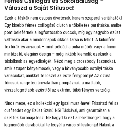
Fémes Csillogás és Sokoldalúság –
Válaszd a Saját Stílusod!
Ezek a táskák nem csupán divatosak, hanem szuperül variálhatók!
Egy kisebb fémes csillogású clutch a tökéletes partitáska, amibe
pont beleférnek a legfontosabb cuccok, míg egy nagyobb ezüst
válltáska akár a mindennapok sikkes társa is lehet. A különféle
textúrák és anyagok – mint például a puha műbőr vagy a finom
mintázatú, elegáns design – még inkább kiemelik ezeknek a
táskáknak az egyediségét. Nézd meg a crossbody fazonokat,
amik szuper kényelmesek, vagy a látványosabb estélyi táska
variációkat, amikkel te leszel az este fénypontja! Az ezüst
tónusok rengeteg árnyalatban pompáznak, a mattabb,
visszafogottabb ezüsttől az extrém, tükörfényes verzióig.
Nincs mese, ez a kollekció egy igazi must-have! Frissítsd fel az
outfitedet egy Ezüst Színű Női Táskával, ami garantáltan a
szettek koronája lesz. Ne hagyd ki ezt a lehetőséget, hogy a
legmenőbb darabokkal te legyél a város stílusikonja! Nálunk a