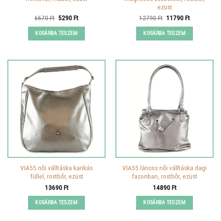
ezüst
Original
Current
Original
Current
6670
Ft
5290
Ft
12790
Ft
11790
Ft
price
price
price
price
was:
is:
was:
is:
KOSÁRBA TESZEM
KOSÁRBA TESZEM
6670 Ft.
5290 Ft.
12790 Ft.
11790 Ft.
VIA55 női válltáska karikás
VIA55 láncos női válltáska dagi
füllel, rostbőr, ezüst
fazonban, rostbőr, ezüst
13690
Ft
14890
Ft
KOSÁRBA TESZEM
KOSÁRBA TESZEM