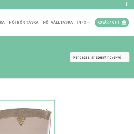
SKA
NŐI BŐR TÁSKA
NŐI VÁLLTÁSKA
INFO
KOSÁR /
0
FT