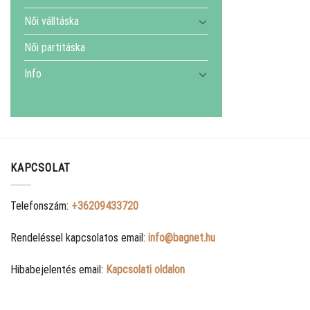
Női válltáska
Női partitáska
Info
KAPCSOLAT
Telefonszám:
+36209433720
Rendeléssel kapcsolatos email:
info@bagnet.hu
Hibabejelentés email:
Kapcsolati oldalon