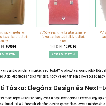
ns nagyméretű női
VIA55 elegáns női kézitáska merev
VIA5
v fazonban, rostbőr,
fazonban hosszú füllel, rostbőr,
tás
arany
piros
Original
Current
Original
Current
0
Ft
9790
Ft
14290
Ft
10290
Ft
price
price
price
price
was:
is:
was:
is:
RBA TESZEM
KOSÁRBA TESZEM
15790 Ft.
9790 Ft.
14290 Ft.
10290 Ft.
gy új szintre emelni a munkás szettedet? A
elhozta a legmenőbb Női üzle
eg 3 db különleges táska vár arra, hogy veled tartson a következő nagy 
eti Táska: Elegáns Design és Next-L
ss meetingre készülsz, vagy csak a napi teendőidhez keresel egy igazán
raktikusak is! A kifinomult elegáns design garantáltan levesz mindenkit 