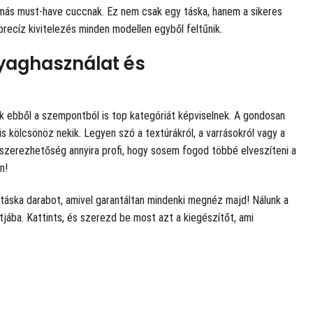
 más must-have cuccnak. Ez nem csak egy táska, hanem a sikeres
precíz kivitelezés minden modellen egyből feltűnik.
nyaghasználat és
k ebből a szempontból is top kategóriát képviselnek. A gondosan
s kölcsönöz nekik. Legyen szó a textúrákról, a varrásokról vagy a
ndszerezhetőség annyira profi, hogy sosem fogod többé elveszíteni a
n!
i táska darabot, amivel garantáltan mindenki megnéz majd! Nálunk a
tjába. Kattints, és szerezd be most azt a kiegészítőt, ami