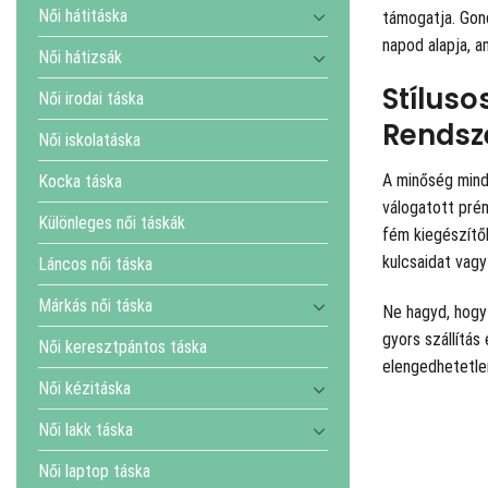
Női hátitáska
támogatja. Gon
napod alapja, a
Női hátizsák
Stíluso
Női irodai táska
Rendsz
Női iskolatáska
A minőség mind
Kocka táska
válogatott prém
Különleges női táskák
fém kiegészítők
kulcsaidat vagy
Láncos női táska
Márkás női táska
Ne hagyd, hogy 
gyors szállítás
Női keresztpántos táska
elengedhetetlen
Női kézitáska
Női lakk táska
Női laptop táska