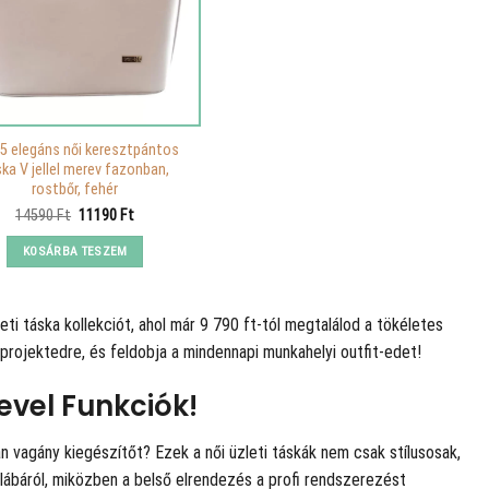
5 elegáns női keresztpántos
ka V jellel merev fazonban,
rostbőr, fehér
Original
Current
14590
Ft
11190
Ft
price
price
was:
is:
KOSÁRBA TESZEM
14590 Ft.
11190 Ft.
ti táska kollekciót, ahol már 9 790 ft-tól megtalálod a tökéletes
projektedre, és feldobja a mindennapi munkahelyi outfit-edet!
evel Funkciók!
 vagány kiegészítőt? Ezek a női üzleti táskák nem csak stílusosak,
a lábáról, miközben a belső elrendezés a profi rendszerezést