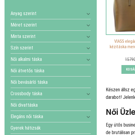
Anyag szerint
Méret szerint
Minta szerint
VIA55 elegá
kézitáska mere
Szín szerint
Női alkalmi táska
1579
KOSÁ
Női átvetős táska
Női bevásárló táska
Készen állsz e
Crossbody táska
darabot! Jelenl
Női divattáska
Női Üzl
Elegáns női táska
Egy ütős busine
Gyerek hátizsák
de brutálisan p