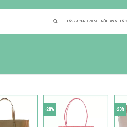
TÁSKACENTRUM
NŐI DIVATTÁ
-28%
-23%