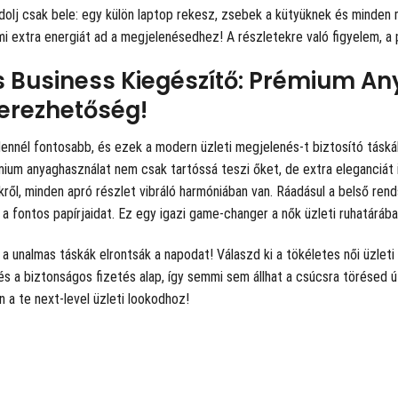
dolj csak bele: egy külön laptop rekesz, zsebek a kütyüknek és minden
mi extra energiát ad a megjelenésedhez! A részletekre való figyelem, a 
s Business Kiegészítő: Prémium A
erezhetőség!
ennél fontosabb, és ezek a modern üzleti megjelenés-t biztosító táská
ium anyaghasználat nem csak tartóssá teszi őket, de extra eleganciát i
ről, minden apró részlet vibráló harmóniában van. Ráadásul a belső re
 a fontos papírjaidat. Ez egy igazi game-changer a nők üzleti ruhatárába
a unalmas táskák elrontsák a napodat! Válaszd ki a tökéletes női üzlet
 és a biztonságos fizetés alap, így semmi sem állhat a csúcsra törésed ú
 a te next-level üzleti lookodhoz!