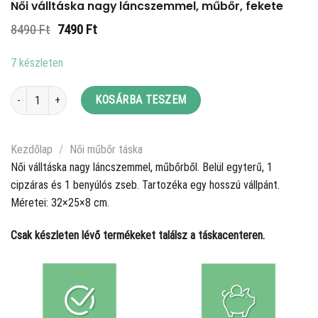
Női válltáska nagy láncszemmel, műbőr, fekete
Original
Current
8490
Ft
7490
Ft
price
price
was:
is:
7 készleten
8490 Ft.
7490 Ft.
Női válltáska nagy láncszemmel, műbőr, fekete mennyiség
KOSÁRBA TESZEM
Kezdőlap
/
Női műbőr táska
Női válltáska nagy láncszemmel, műbőrből. Belül egyterű, 1
cipzáras és 1 benyúlós zseb. Tartozéka egy hosszú vállpánt.
Méretei: 32×25×8 cm.
Csak készleten lévő termékeket találsz a táskacenteren.