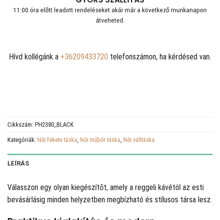
11:00 óra előtt leadott rendeléseket akár már a következő munkanapon
átveheted.
Hívd kollégánk a
+36209433720
telefonszámon, ha kérdésed van.
Cikkszám:
PH2380_BLACK
Kategóriák:
Női fekete táska
,
Női műbőr táska
,
Női válltáska
LEÍRÁS
Válasszon egy olyan kiegészítőt, amely a reggeli kávétól az esti
bevásárlásig minden helyzetben megbízható és stílusos társa lesz.