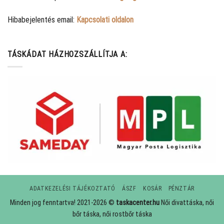
Hibabejelentés email:
Kapcsolati oldalon
TÁSKÁDAT HÁZHOZSZÁLLÍTJA A:
ADATKEZELÉSI TÁJÉKOZTATÓ
ÁSZF
KOSÁR
PÉNZTÁR
Minden jog fenntartva! 2021-2026 ©
taskacenter.hu
Női divattáska, női
bőr táska, női rostbőr táska