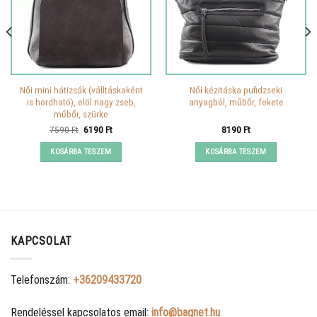
Női mini hátizsák (válltáskaként
Női kézitáska pufidzseki
is hordható), elöl nagy zseb,
anyagból, műbőr, fekete
műbőr, szürke
Original
Current
7590
Ft
6190
Ft
8190
Ft
price
price
was:
is:
KOSÁRBA TESZEM
KOSÁRBA TESZEM
7590 Ft.
6190 Ft.
KAPCSOLAT
Telefonszám:
+36209433720
Rendeléssel kapcsolatos email:
info@bagnet.hu