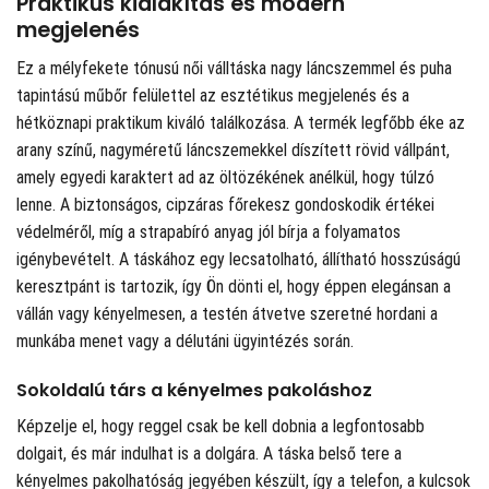
Praktikus kialakítás és modern
megjelenés
Ez a mélyfekete tónusú női válltáska nagy láncszemmel és puha
tapintású műbőr felülettel az esztétikus megjelenés és a
hétköznapi praktikum kiváló találkozása. A termék legfőbb éke az
arany színű, nagyméretű láncszemekkel díszített rövid vállpánt,
amely egyedi karaktert ad az öltözékének anélkül, hogy túlzó
lenne. A biztonságos, cipzáras főrekesz gondoskodik értékei
védelméről, míg a strapabíró anyag jól bírja a folyamatos
igénybevételt. A táskához egy lecsatolható, állítható hosszúságú
keresztpánt is tartozik, így Ön dönti el, hogy éppen elegánsan a
vállán vagy kényelmesen, a testén átvetve szeretné hordani a
munkába menet vagy a délutáni ügyintézés során.
Sokoldalú társ a kényelmes pakoláshoz
Képzelje el, hogy reggel csak be kell dobnia a legfontosabb
dolgait, és már indulhat is a dolgára. A táska belső tere a
kényelmes pakolhatóság jegyében készült, így a telefon, a kulcsok