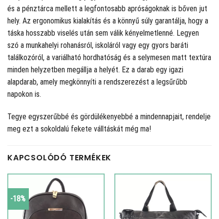
és a pénztárca mellett a legfontosabb apróságoknak is bőven jut
hely. Az ergonomikus kialakítás és a könnyű súly garantálja, hogy a
táska hosszabb viselés után sem válik kényelmetlenné. Legyen
szó a munkahelyi rohanásról, iskoláról vagy egy gyors baráti
találkozóról, a variálható hordhatóság és a selymesen matt textúra
minden helyzetben megállja a helyét. Ez a darab egy igazi
alapdarab, amely megkönnyíti a rendszerezést a legsűrűbb
napokon is.
Tegye egyszerűbbé és gördülékenyebbé a mindennapjait, rendelje
meg ezt a sokoldalú fekete válltáskát még ma!
KAPCSOLÓDÓ TERMÉKEK
-18%