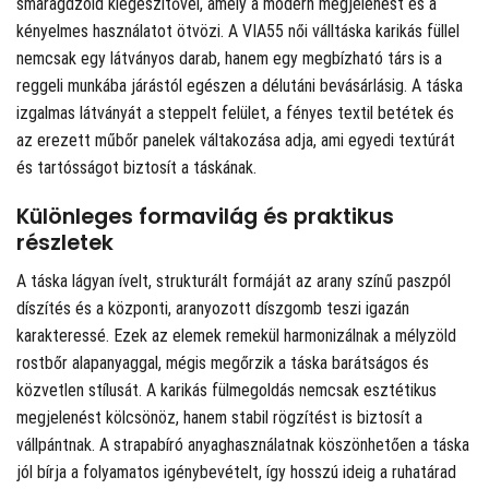
smaragdzöld kiegészítővel, amely a modern megjelenést és a
kényelmes használatot ötvözi. A VIA55 női válltáska karikás füllel
nemcsak egy látványos darab, hanem egy megbízható társ is a
reggeli munkába járástól egészen a délutáni bevásárlásig. A táska
izgalmas látványát a steppelt felület, a fényes textil betétek és
az erezett műbőr panelek váltakozása adja, ami egyedi textúrát
és tartósságot biztosít a táskának.
Különleges formavilág és praktikus
részletek
A táska lágyan ívelt, strukturált formáját az arany színű paszpól
díszítés és a központi, aranyozott díszgomb teszi igazán
karakteressé. Ezek az elemek remekül harmonizálnak a mélyzöld
rostbőr alapanyaggal, mégis megőrzik a táska barátságos és
közvetlen stílusát. A karikás fülmegoldás nemcsak esztétikus
megjelenést kölcsönöz, hanem stabil rögzítést is biztosít a
vállpántnak. A strapabíró anyaghasználatnak köszönhetően a táska
jól bírja a folyamatos igénybevételt, így hosszú ideig a ruhatárad