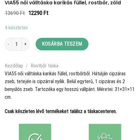
VIA55 női válltáska karikás füllel, rostbőr, zöld
Original
Current
13690
Ft
12290
Ft
price
price
was:
is:
4 készleten
13690 Ft.
12290 Ft.
VIA55 női válltáska karikás füllel, rostbőr, zöld mennyiség
KOSÁRBA TESZEM
Kezdőlap
/
Rostbőr táska
VIA55 női válltáska karikás füllel, rostbőrből. Hátulján cipzáras
zseb, tetején is cipzárral nyílik. Belül egyterű, 1 cipzáras és 2
benyúlós zseb. Tartozéka egy hosszú vállpánt. Méretei: 31×31×11
cm.
Csak készleten lévő termékeket találsz a táskacenteren.