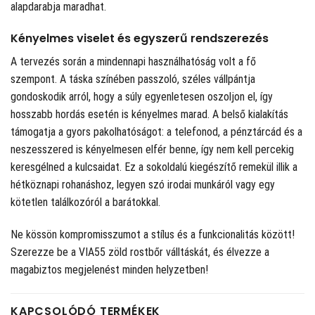
alapdarabja maradhat.
Kényelmes viselet és egyszerű rendszerezés
A tervezés során a mindennapi használhatóság volt a fő
szempont. A táska színében passzoló, széles vállpántja
gondoskodik arról, hogy a súly egyenletesen oszoljon el, így
hosszabb hordás esetén is kényelmes marad. A belső kialakítás
támogatja a gyors pakolhatóságot: a telefonod, a pénztárcád és a
neszesszered is kényelmesen elfér benne, így nem kell percekig
keresgélned a kulcsaidat. Ez a sokoldalú kiegészítő remekül illik a
hétköznapi rohanáshoz, legyen szó irodai munkáról vagy egy
kötetlen találkozóról a barátokkal.
Ne kössön kompromisszumot a stílus és a funkcionalitás között!
Szerezze be a VIA55 zöld rostbőr válltáskát, és élvezze a
magabiztos megjelenést minden helyzetben!
KAPCSOLÓDÓ TERMÉKEK