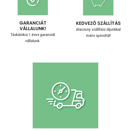
GARANCIÁT
KEDVEZŐ SZÁLLÍTÁS
VÁLLALUNK!
Alacsony szállítási díjunkkal
Táskáinkra 1 éves garanciát
máris spóroltál!
vállalunk.