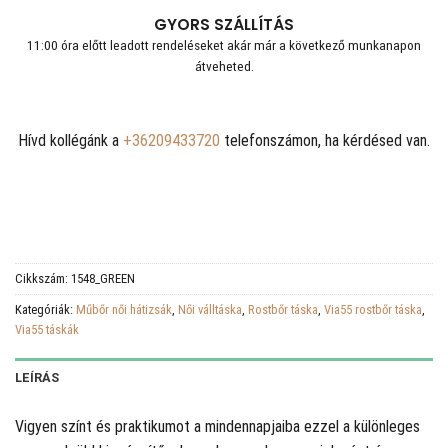
GYORS SZÁLLÍTÁS
11:00 óra előtt leadott rendeléseket akár már a következő munkanapon
átveheted.
Hívd kollégánk a
+36209433720
telefonszámon, ha kérdésed van.
Cikkszám:
1548_GREEN
Kategóriák:
Műbőr női hátizsák
,
Női válltáska
,
Rostbőr táska
,
Via55 rostbőr táska
,
Via55 táskák
LEÍRÁS
Vigyen színt és praktikumot a mindennapjaiba ezzel a különleges