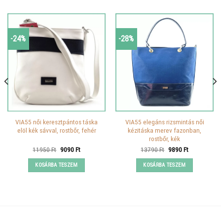
-24%
-28%
VIA55 női keresztpántos táska
VIA55 elegáns rizsmintás női
elöl kék sávval, rostbőr, fehér
kézitáska merev fazonban,
rostbőr, kék
Original
Current
Original
Current
11950
Ft
9090
Ft
13790
Ft
9890
Ft
price
price
price
price
was:
is:
was:
is:
KOSÁRBA TESZEM
KOSÁRBA TESZEM
11950 Ft.
9090 Ft.
13790 Ft.
9890 Ft.