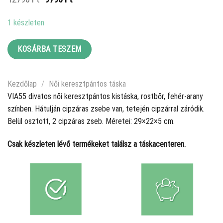
price
price
was:
is:
1 készleten
12790 Ft.
9790 Ft.
KOSÁRBA TESZEM
Kezdőlap
/
Női keresztpántos táska
VIA55 divatos női keresztpántos kistáska, rostbőr, fehér-arany
színben. Hátulján cipzáras zsebe van, tetején cipzárral záródik.
Belül osztott, 2 cipzáras zseb. Méretei: 29×22×5 cm.
Csak készleten lévő termékeket találsz a táskacenteren.