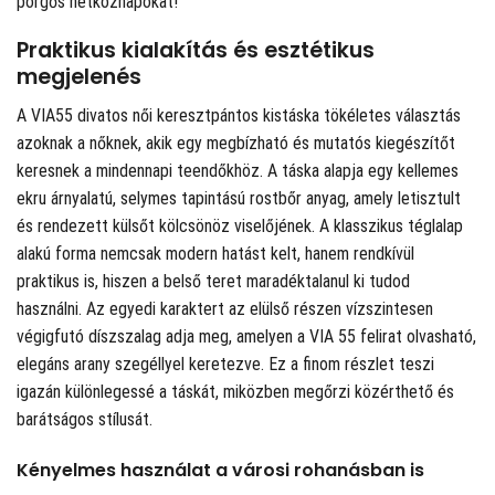
pörgős hétköznapokat!
Praktikus kialakítás és esztétikus
megjelenés
A VIA55 divatos női keresztpántos kistáska tökéletes választás
azoknak a nőknek, akik egy megbízható és mutatós kiegészítőt
keresnek a mindennapi teendőkhöz. A táska alapja egy kellemes
ekru árnyalatú, selymes tapintású rostbőr anyag, amely letisztult
és rendezett külsőt kölcsönöz viselőjének. A klasszikus téglalap
alakú forma nemcsak modern hatást kelt, hanem rendkívül
praktikus is, hiszen a belső teret maradéktalanul ki tudod
használni. Az egyedi karaktert az elülső részen vízszintesen
végigfutó díszszalag adja meg, amelyen a VIA 55 felirat olvasható,
elegáns arany szegéllyel keretezve. Ez a finom részlet teszi
igazán különlegessé a táskát, miközben megőrzi közérthető és
barátságos stílusát.
Kényelmes használat a városi rohanásban is