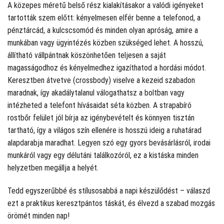
A közepes méretű belső rész kialakításakor a valódi igényeket
tartották szem előtt: kényelmesen elfér benne a telefonod, a
pénztárcád, a kulcscsomód és minden olyan apróság, amire a
munkában vagy ügyintézés közben szükséged lehet. A hosszú,
állítható vállpántnak köszönhetően teljesen a saját
magasságodhoz és kényelmedhez igazíthatod a hordási módot.
Keresztben átvetve (crossbody) viselve a kezeid szabadon
maradnak, így akadálytalanul válogathatsz a boltban vagy
intézheted a telefont hívásaidat séta közben. A strapabíró
rostbőr felület jól bírja az igénybevételt és könnyen tisztán
tartható, így a világos szín ellenére is hosszú ideig a ruhatárad
alapdarabja maradhat. Legyen szó egy gyors bevásárlásról, irodai
munkáról vagy egy délutáni találkozóról, ez a kistáska minden
helyzetben megállja a helyét.
Tedd egyszerűbbé és stílusosabbá a napi készülődést – válaszd
ezt a praktikus keresztpántos táskát, és élvezd a szabad mozgás
örömét minden nap!