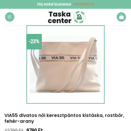
Skip
Hívj minket bizalommal:
+36209433720
to
content
-23%
VIA55 divatos női keresztpántos kistáska, rostbőr,
fehér-arany
Original
Current
12790
Ft
9790
Ft