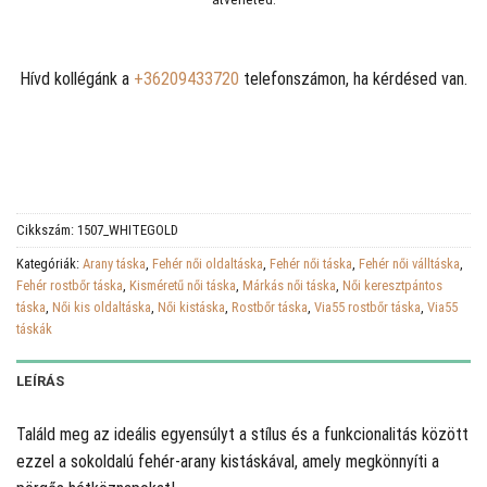
Hívd kollégánk a
+36209433720
telefonszámon, ha kérdésed van.
Cikkszám:
1507_WHITEGOLD
Kategóriák:
Arany táska
,
Fehér női oldaltáska
,
Fehér női táska
,
Fehér női válltáska
,
Fehér rostbőr táska
,
Kisméretű női táska
,
Márkás női táska
,
Női keresztpántos
táska
,
Női kis oldaltáska
,
Női kistáska
,
Rostbőr táska
,
Via55 rostbőr táska
,
Via55
táskák
LEÍRÁS
Találd meg az ideális egyensúlyt a stílus és a funkcionalitás között
ezzel a sokoldalú fehér-arany kistáskával, amely megkönnyíti a