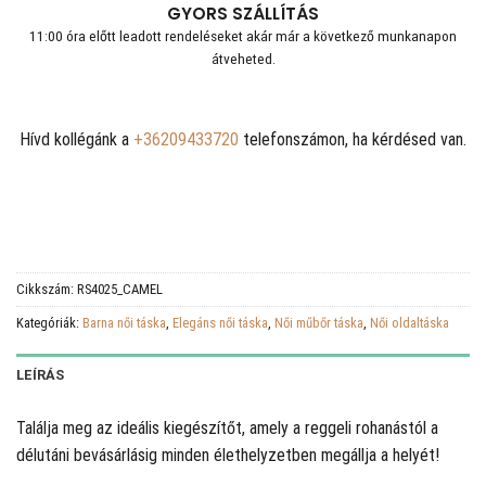
GYORS SZÁLLÍTÁS
11:00 óra előtt leadott rendeléseket akár már a következő munkanapon
átveheted.
Hívd kollégánk a
+36209433720
telefonszámon, ha kérdésed van.
Cikkszám:
RS4025_CAMEL
Kategóriák:
Barna női táska
,
Elegáns női táska
,
Női műbőr táska
,
Női oldaltáska
LEÍRÁS
Találja meg az ideális kiegészítőt, amely a reggeli rohanástól a
délutáni bevásárlásig minden élethelyzetben megállja a helyét!