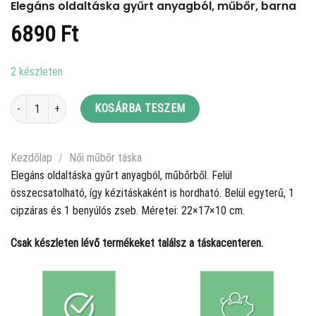
Elegáns oldaltáska gyűrt anyagból, műbőr, barna
6890
Ft
2 készleten
Elegáns oldaltáska gyűrt anyagból, műbőr, barna mennyiség
KOSÁRBA TESZEM
Kezdőlap
/
Női műbőr táska
Elegáns oldaltáska gyűrt anyagból, műbőrből. Felül
összecsatolható, így kézitáskaként is hordható. Belül egyterű, 1
cipzáras és 1 benyúlós zseb. Méretei: 22×17×10 cm.
Csak készleten lévő termékeket találsz a táskacenteren.