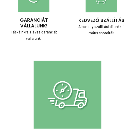
GARANCIÁT
KEDVEZŐ SZÁLLÍTÁS
VÁLLALUNK!
Alacsony szállítási díjunkkal
Táskáinkra 1 éves garanciát
máris spóroltál!
vállalunk.