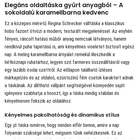
Elegáns oldaltáska gyűrt anyagból – A
sokoldalú karamellbarna kedvenc
Ez a közepes méretű Regina Schrecker válltáska a klasszikus
hobo fazont ötvözi a modern, texturált megjelenéssel. Az enyhén
fényes, ráncolt hatású műbőr anyag nemcsak látványos, hanem
rendkívül puha tapintású is, ami kényelmes viseletet biztosít egész
nap. A meleg karamellbarna árnyalat remekül illeszkedik a
hétköznapi ruhatárhoz, legyen szó farmeres összeállításról vagy
egy lazább irodai szettről. Az előlapon található ízléses
márkajelzés és az oldalsó, ezüstszínű fém csatok karaktert adnak
a táskának. Az állítható vállpánt segítségével könnyedén saját
igényeire szabhatja a hosszt, így a táska mindig stabilan és
kényelmesen fekszik az oldalához.
Kényelmes pakolhatóság és dinamikus stílus
Egy jó táska ismérve, hogy minden elfér benne, amire a nap
folyamán szüksége lehet, mégsem tűnik nehézkesnek. Ez az