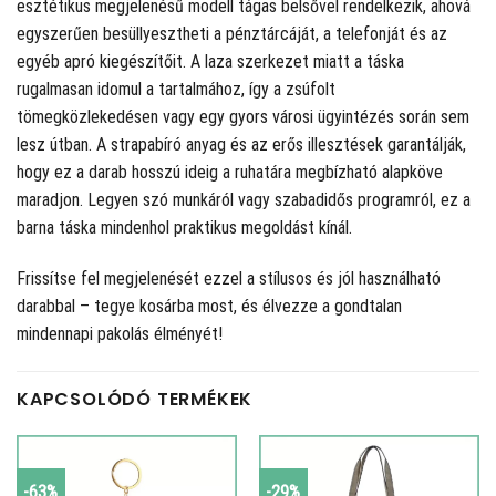
esztétikus megjelenésű modell tágas belsővel rendelkezik, ahová
egyszerűen besüllyesztheti a pénztárcáját, a telefonját és az
egyéb apró kiegészítőit. A laza szerkezet miatt a táska
rugalmasan idomul a tartalmához, így a zsúfolt
tömegközlekedésen vagy egy gyors városi ügyintézés során sem
lesz útban. A strapabíró anyag és az erős illesztések garantálják,
hogy ez a darab hosszú ideig a ruhatára megbízható alapköve
maradjon. Legyen szó munkáról vagy szabadidős programról, ez a
barna táska mindenhol praktikus megoldást kínál.
Frissítse fel megjelenését ezzel a stílusos és jól használható
darabbal – tegye kosárba most, és élvezze a gondtalan
mindennapi pakolás élményét!
KAPCSOLÓDÓ TERMÉKEK
-63%
-29%