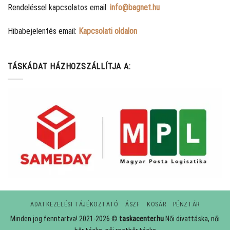
Rendeléssel kapcsolatos email:
info@bagnet.hu
Hibabejelentés email:
Kapcsolati oldalon
TÁSKÁDAT HÁZHOZSZÁLLÍTJA A:
ADATKEZELÉSI TÁJÉKOZTATÓ
ÁSZF
KOSÁR
PÉNZTÁR
Minden jog fenntartva! 2021-2026 ©
taskacenter.hu
Női divattáska, női