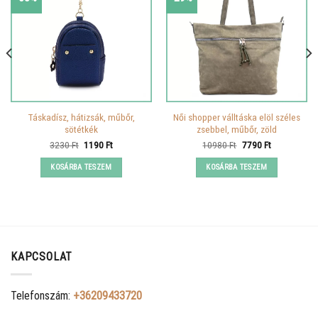
Táskadísz, hátizsák, műbőr,
Női shopper válltáska elöl széles
sötétkék
zsebbel, műbőr, zöld
Original
Current
Original
Current
3230
Ft
1190
Ft
10980
Ft
7790
Ft
price
price
price
price
was:
is:
was:
is:
KOSÁRBA TESZEM
KOSÁRBA TESZEM
3230 Ft.
1190 Ft.
10980 Ft.
7790 Ft.
KAPCSOLAT
Telefonszám:
+36209433720