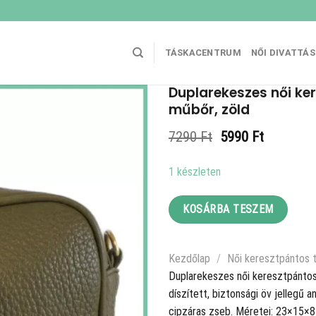
TÁSKACENTRUM
NŐI DIVATTÁ
Duplarekeszes női ke
műbőr, zöld
Original
Current
7290
Ft
5990
Ft
price
price
was:
is:
1 készleten
7290 Ft.
5990 Ft.
KOSÁRBA TESZEM
Kezdőlap
/
Női keresztpántos 
Duplarekeszes női keresztpántos
díszített, biztonsági öv jellegű a
cipzáras zseb. Méretei: 23×15×8