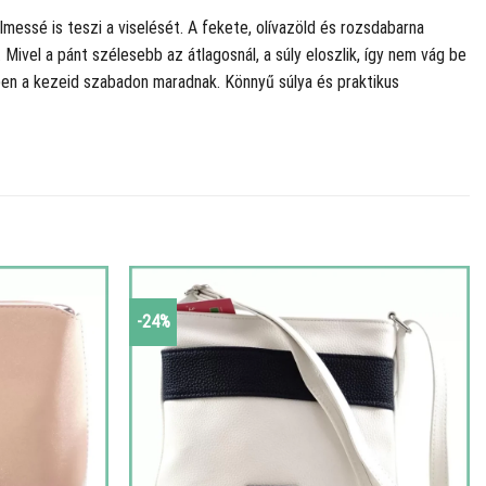
messé is teszi a viselését. A fekete, olívazöld és rozsdabarna
ivel a pánt szélesebb az átlagosnál, a súly eloszlik, így nem vág be
ben a kezeid szabadon maradnak. Könnyű súlya és praktikus
-24%