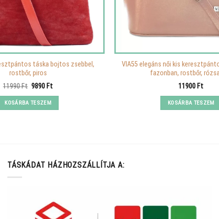
resztpántos táska bojtos zsebbel,
VIA55 elegáns női kis keresztpánt
rostbőr, piros
fazonban, rostbőr, rózs
Original
Current
11990
Ft
9890
Ft
11900
Ft
price
price
was:
is:
KOSÁRBA TESZEM
KOSÁRBA TESZEM
11990 Ft.
9890 Ft.
TÁSKÁDAT HÁZHOZSZÁLLÍTJA A: