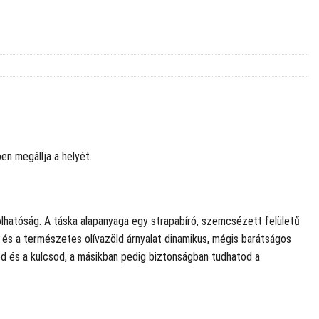
en megállja a helyét.
lhatóság. A táska alapanyaga egy strapabíró, szemcsézett felületű
k és a természetes olívazöld árnyalat dinamikus, mégis barátságos
od és a kulcsod, a másikban pedig biztonságban tudhatod a