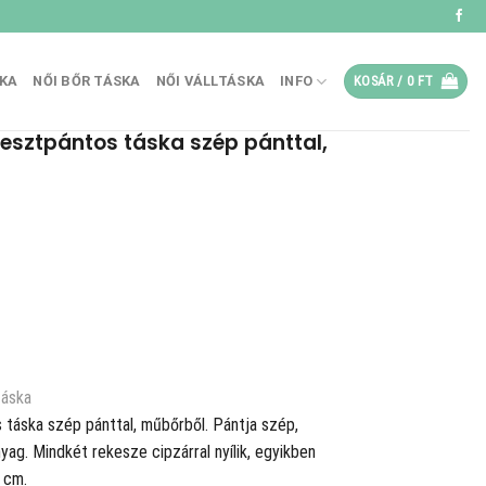
SKA
NŐI BŐR TÁSKA
NŐI VÁLLTÁSKA
INFO
KOSÁR /
0
FT
resztpántos táska szép pánttal,
táska
 táska szép pánttal, műbőrből. Pántja szép,
nyag. Mindkét rekesze cipzárral nyílik, egyikben
 cm.