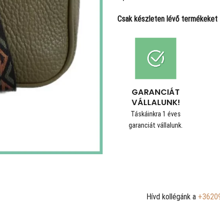
Csak készleten lévő termékeket t
GARANCIÁT
VÁLLALUNK!
Táskáinkra 1 éves
garanciát vállalunk.
Hívd kollégánk a
+3620