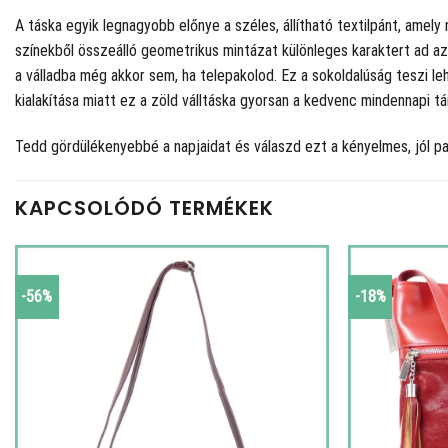
A táska egyik legnagyobb előnye a széles, állítható textilpánt, amel
színekből összeálló geometrikus mintázat különleges karaktert ad az 
a válladba még akkor sem, ha telepakolod. Ez a sokoldalúság teszi 
kialakítása miatt ez a zöld válltáska gyorsan a kedvenc mindennapi tá
Tedd gördülékenyebbé a napjaidat és válaszd ezt a kényelmes, jól p
KAPCSOLÓDÓ TERMÉKEK
-56%
-18%