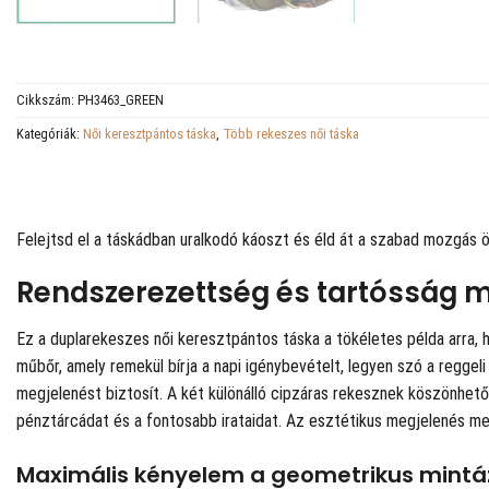
Cikkszám:
PH3463_GREEN
Kategóriák:
Női keresztpántos táska
,
Több rekeszes női táska
Felejtsd el a táskádban uralkodó káoszt és éld át a szabad mozgás ör
Rendszerezettség és tartósság 
Ez a duplarekeszes női keresztpántos táska a tökéletes példa arra,
műbőr, amely remekül bírja a napi igénybevételt, legyen szó a reggel
megjelenést biztosít. A két különálló cipzáras rekesznek köszönhető
pénztárcádat és a fontosabb irataidat. Az esztétikus megjelenés mel
Maximális kényelem a geometrikus mintáz