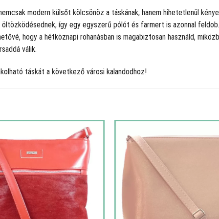
y nemcsak modern külsőt kölcsönöz a táskának, hanem hihetetlenül kényel
öltözködésednek, így egy egyszerű pólót és farmert is azonnal feldob. M
lehetővé, hogy a hétköznapi rohanásban is magabiztosan használd, miköz
rsaddá válik.
akolható táskát a következő városi kalandodhoz!