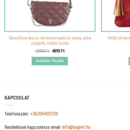
Silvia Rosa láncos női keresztpántos táska, puha
VIA55 női ke
steppelt, műbőr, bordó
Original
Current
10990
Ft
4890
Ft
price
price
was:
is:
KOSÁRBA TESZEM
10990 Ft.
4890 Ft.
KAPCSOLAT
Telefonszám:
+36209433720
Rendeléssel kapcsolatos email:
info@bagnet.hu