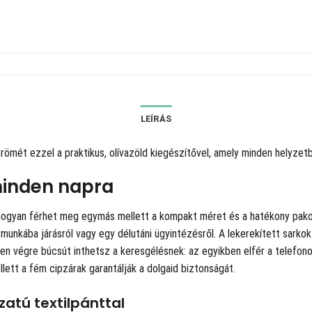
LEÍRÁS
ömét ezzel a praktikus, olívazöld kiegészítővel, amely minden helyzetb
minden napra
 hogyan férhet meg egymás mellett a kompakt méret és a hatékony pako
i munkába járásról vagy egy délutáni ügyintézésről. A lekerekített sarko
en végre búcsút inthetsz a keresgélésnek: az egyikben elfér a telefon
lett a fém cipzárak garantálják a dolgaid biztonságát.
atú textilpánttal