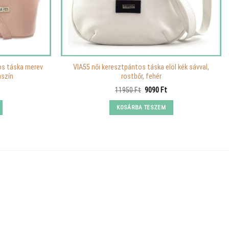
os táska merev
VIA55 női keresztpántos táska elöl kék sávval,
aszín
rostbőr, fehér
Original
Current
11950
Ft
9090
Ft
price
price
was:
is:
KOSÁRBA TESZEM
11950 Ft.
9090 Ft.