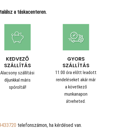
alálsz a táskacenteren.
GYORS
KEDVEZŐ
SZÁLLÍTÁS
SZÁLLÍTÁS
11:00 óra előtt leadott
Alacsony szállítási
rendeléseket akár már
díjunkkal máris
a következő
spóroltál!
munkanapon
átveheted.
9433720
telefonszámon, ha kérdésed van.