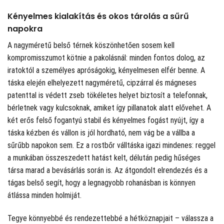
Kényelmes kialakítás és okos tárolás a sűrű
napokra
A nagyméretű belső térnek köszönhetően sosem kell
kompromisszumot kötnie a pakolásnál: minden fontos dolog, az
iratoktól a személyes apróságokig, kényelmesen elfér benne. A
táska elején elhelyezett nagyméretű, cipzárral és mágneses
patenttal is védett zseb tökéletes helyet biztosít a telefonnak,
bérletnek vagy kulcsoknak, amiket így pillanatok alatt elővehet. A
két erős felső fogantyú stabil és kényelmes fogást nyújt, így a
táska kézben és vállon is jól hordható, nem vág be a vállba a
sűrűbb napokon sem. Ez a rostbőr válltáska igazi mindenes: reggel
a munkában összeszedett hatást kelt, délután pedig hűséges
társa marad a bevásárlás során is. Az átgondolt elrendezés és a
tágas belső segít, hogy a legnagyobb rohanásban is könnyen
átlássa minden holmiját.
Tegye könnyebbé és rendezettebbé a hétköznapjait – válassza a