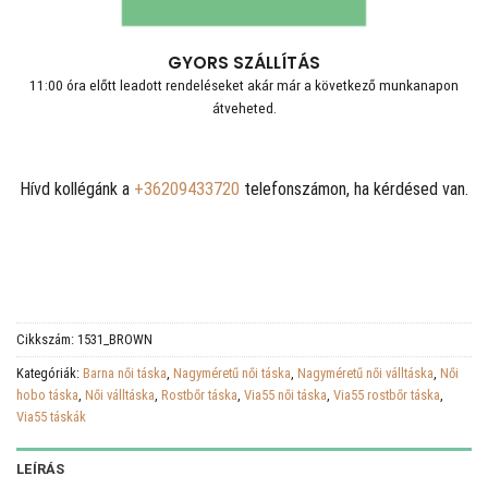
GYORS SZÁLLÍTÁS
11:00 óra előtt leadott rendeléseket akár már a következő munkanapon
átveheted.
Hívd kollégánk a
+36209433720
telefonszámon, ha kérdésed van.
Cikkszám:
1531_BROWN
Kategóriák:
Barna női táska
,
Nagyméretű női táska
,
Nagyméretű női válltáska
,
Női
hobo táska
,
Női válltáska
,
Rostbőr táska
,
Via55 női táska
,
Via55 rostbőr táska
,
Via55 táskák
LEÍRÁS