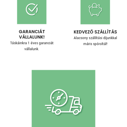
GARANCIÁT
KEDVEZŐ SZÁLLÍTÁS
VÁLLALUNK!
Alacsony szállítási díjunkkal
Táskáinkra 1 éves garanciát
máris spóroltál!
vállalunk.