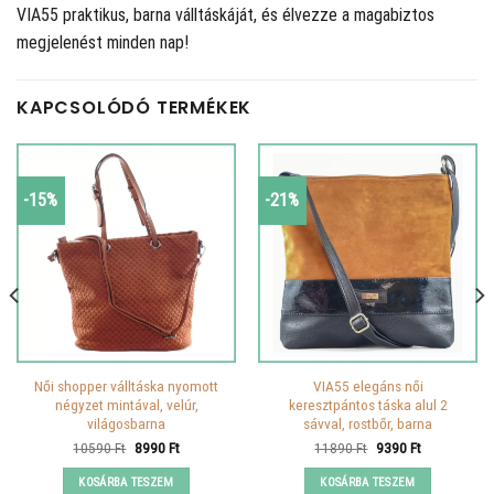
VIA55 praktikus, barna válltáskáját, és élvezze a magabiztos
megjelenést minden nap!
KAPCSOLÓDÓ TERMÉKEK
-15%
-21%
Női shopper válltáska nyomott
VIA55 elegáns női
négyzet mintával, velúr,
keresztpántos táska alul 2
világosbarna
sávval, rostbőr, barna
Original
Current
Original
Current
10590
Ft
8990
Ft
11890
Ft
9390
Ft
price
price
price
price
was:
is:
was:
is:
KOSÁRBA TESZEM
KOSÁRBA TESZEM
10590 Ft.
8990 Ft.
11890 Ft.
9390 Ft.