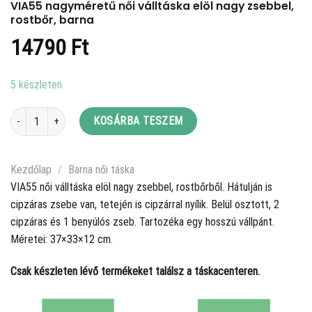
VIA55 nagyméretű női válltáska elöl nagy zsebbel,
rostbőr, barna
14790
Ft
5 készleten
VIA55 nagyméretű női válltáska elöl nagy zsebbel, rostbőr, barna mennyiség
KOSÁRBA TESZEM
Kezdőlap
/
Barna női táska
VIA55 női válltáska elöl nagy zsebbel, rostbőrből. Hátulján is
cipzáras zsebe van, tetején is cipzárral nyílik. Belül osztott, 2
cipzáras és 1 benyúlós zseb. Tartozéka egy hosszú vállpánt.
Méretei: 37×33×12 cm.
Csak készleten lévő termékeket találsz a táskacenteren.