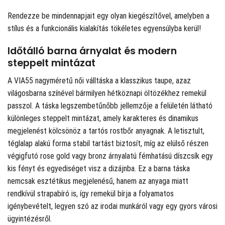
Rendezze be mindennapjait egy olyan kiegészítővel, amelyben a
stílus és a funkcionális kialakítás tökéletes egyensúlyba kerül!
Időtálló barna árnyalat és modern
steppelt mintázat
A VIA55 nagyméretű női válltáska a klasszikus taupe, azaz
világosbarna színével bármilyen hétköznapi öltözékhez remekül
passzol. A táska legszembetűnőbb jellemzője a felületén látható
különleges steppelt mintázat, amely karakteres és dinamikus
megjelenést kölcsönöz a tartós rostbőr anyagnak. A letisztult,
téglalap alakú forma stabil tartást biztosít, míg az elülső részen
végigfutó rose gold vagy bronz árnyalatú fémhatású díszcsík egy
kis fényt és egyediséget visz a dizájnba. Ez a barna táska
nemcsak esztétikus megjelenésű, hanem az anyaga miatt
rendkívül strapabíró is, így remekül bírja a folyamatos
igénybevételt, legyen szó az irodai munkáról vagy egy gyors városi
ügyintézésről.