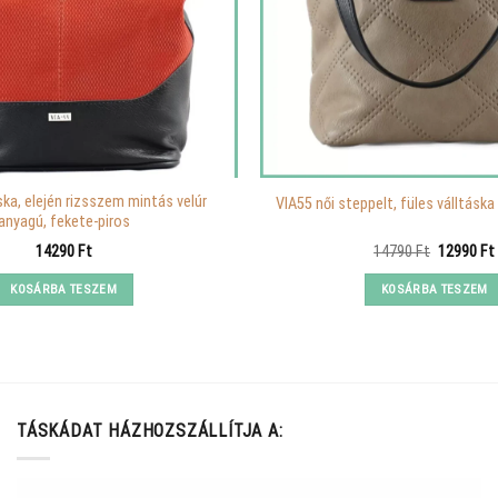
ska, elején rizsszem mintás velúr
VIA55 női steppelt, füles válltáska
anyagú, fekete-piros
Original
14290
Ft
14790
Ft
12990
Ft
price
was:
KOSÁRBA TESZEM
KOSÁRBA TESZEM
14790 Ft.
TÁSKÁDAT HÁZHOZSZÁLLÍTJA A: