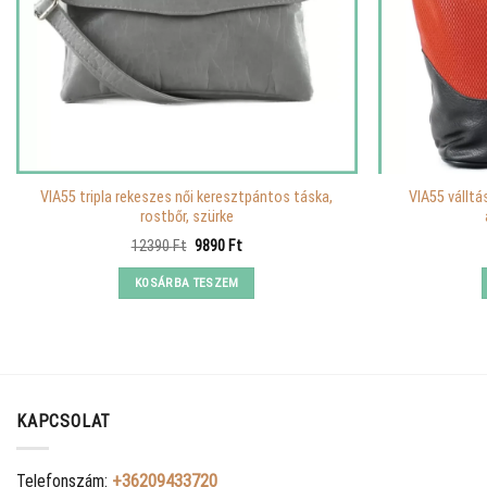
VIA55 tripla rekeszes női keresztpántos táska,
VIA55 válltá
rostbőr, szürke
Original
Current
12390
Ft
9890
Ft
price
price
was:
is:
KOSÁRBA TESZEM
12390 Ft.
9890 Ft.
KAPCSOLAT
Telefonszám:
+36209433720