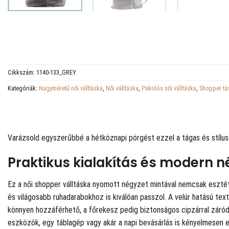
Cikkszám:
1140-133_GREY
Kategóriák:
Nagyméretű női válltáska
,
Női válltáska
,
Pakolós női válltáska
,
Shopper tá
Varázsold egyszerűbbé a hétköznapi pörgést ezzel a tágas és stílus
Praktikus kialakítás és modern 
Ez a női shopper válltáska nyomott négyzet mintával nemcsak esztéti
és világosabb ruhadarabokhoz is kiválóan passzol. A velúr hatású text
könnyen hozzáférhető, a főrekesz pedig biztonságos cipzárral záród
eszközök, egy táblagép vagy akár a napi bevásárlás is kényelmesen e