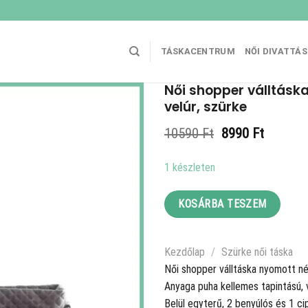
TÁSKACENTRUM
NŐI DIVATTÁ
Női shopper válltásk
velúr, szürke
Original
Current
10590
Ft
8990
Ft
price
price
was:
is:
1 készleten
10590 Ft.
8990 Ft
KOSÁRBA TESZEM
Kezdőlap
/
Szürke női táska
Női shopper válltáska nyomott nég
Anyaga puha kellemes tapintású, 
Belül egyterű, 2 benyúlós és 1 ci