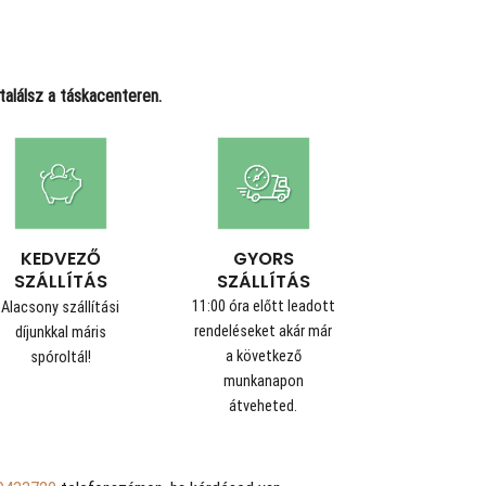
alálsz a táskacenteren.
GYORS
KEDVEZŐ
SZÁLLÍTÁS
SZÁLLÍTÁS
11:00 óra előtt leadott
Alacsony szállítási
rendeléseket akár már
díjunkkal máris
a következő
spóroltál!
munkanapon
átveheted.