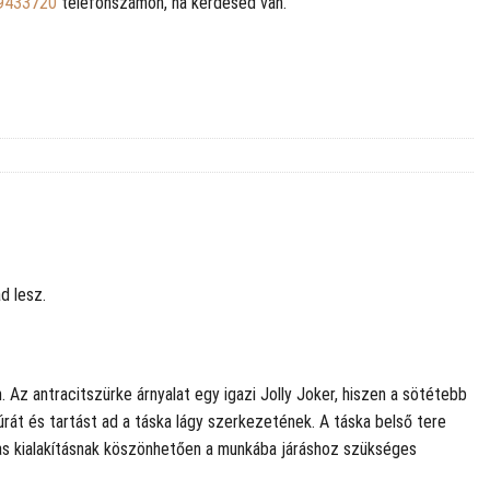
9433720
telefonszámon, ha kérdésed van.
d lesz.
Az antracitszürke árnyalat egy igazi Jolly Joker, hiszen a sötétebb
túrát és tartást ad a táska lágy szerkezetének. A táska belső tere
gas kialakításnak köszönhetően a munkába járáshoz szükséges