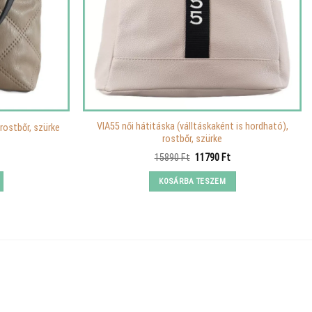
VIA55 női hátitáska (válltáskaként is hordható),
 rostbőr, szürke
rostbőr, szürke
Current
Original
Current
15890
Ft
11790
Ft
price
price
price
is:
was:
is:
KOSÁRBA TESZEM
12990 Ft.
15890 Ft.
11790 Ft.