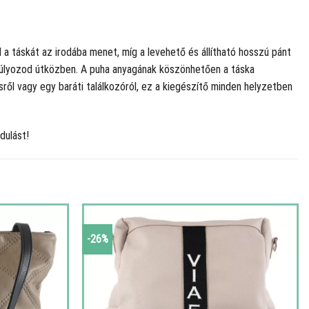
d a táskát az irodába menet, míg a levehető és állítható hosszú pánt
nsúlyozod útközben. A puha anyagának köszönhetően a táska
ől vagy egy baráti találkozóról, ez a kiegészítő minden helyzetben
dulást!
-26%