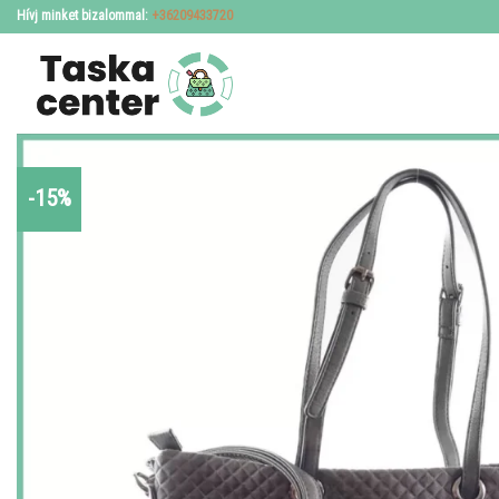
Skip
Hívj minket bizalommal:
+36209433720
to
content
-15%