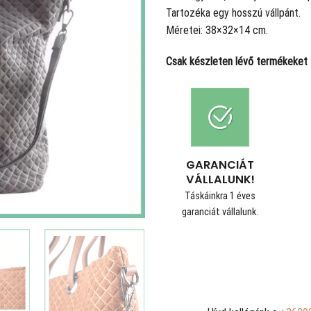
Tartozéka egy hosszú vállpánt.
Méretei: 38×32×14 cm.
Csak készleten lévő termékeket t
GARANCIÁT
VÁLLALUNK!
Táskáinkra 1 éves
garanciát vállalunk.