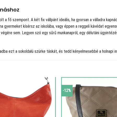
anáshoz
 a fő szempont. A két fix vállpánt ideális, ha gyorsan a válladra kapná
 ha gyermeket kísérsz az iskolába, vagy éppen a reggeli kávédat egye
végére sem. Legyen szó egy sűrű munkanapról, egy délutáni ügyintézésr
adba ezt a sokoldalú szürke táskát, és tedd kényelmesebbé a holnapi in
-12%