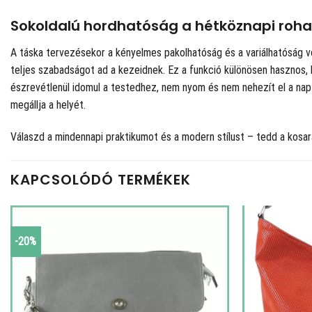
Sokoldalú hordhatóság a hétköznapi roh
A táska tervezésekor a kényelmes pakolhatóság és a variálhatóság volt
teljes szabadságot ad a kezeidnek. Ez a funkció különösen hasznos,
észrevétlenül idomul a testedhez, nem nyom és nem nehezít el a nap 
megállja a helyét.
Válaszd a mindennapi praktikumot és a modern stílust – tedd a kosar
KAPCSOLÓDÓ TERMÉKEK
-20%