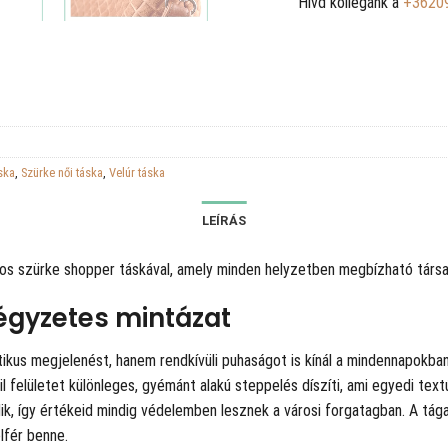
Hívd kollégánk a
+3620
ska
,
Szürke női táska
,
Velúr táska
LEÍRÁS
os szürke shopper táskával, amely minden helyzetben megbízható társa
négyzetes mintázat
kus megjelenést, hanem rendkívüli puhaságot is kínál a mindennapokban. 
il felületet különleges, gyémánt alakú steppelés díszíti, ami egyedi tex
ik, így értékeid mindig védelemben lesznek a városi forgatagban. A tá
lfér benne.