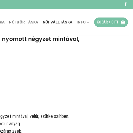
SKA
NŐI BŐR TÁSKA
NŐI VÁLLTÁSKA
INFO
KOSÁR /
0
FT
a nyomott négyzet mintával,
.
yzet mintával, velúr, szürke színben.
velúr anyag.
pzáras zseb.