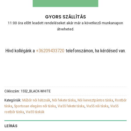
GYORS SZÁLLÍTÁS
11:00 óra előtt leadott rendeléseket akár már a következő munkanapon
átveheted.
Hívd kollégánk a
+36209433720
telefonszámon, ha kérdésed van.
Cikkszám:
1552_BLACK-WHITE
Kategóriák:
Műbőr női hátizsák
,
Női fekete táska
,
Női keresztpántos táska
,
Rostbőr
táska
,
Sportosan elegáns női táska
,
Via55 fekete táska
,
Via55 női táska
,
Via55
rostbőr táska
,
Via55 táskák
LEÍRÁS