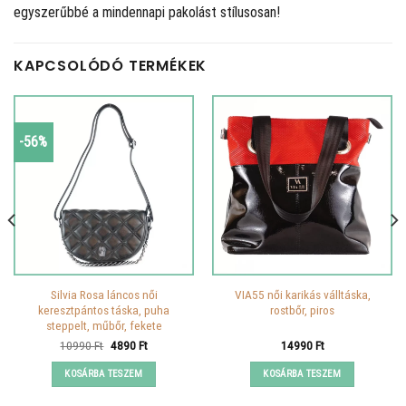
egyszerűbbé a mindennapi pakolást stílusosan!
KAPCSOLÓDÓ TERMÉKEK
-56%
Silvia Rosa láncos női
VIA55 női karikás válltáska,
keresztpántos táska, puha
rostbőr, piros
steppelt, műbőr, fekete
Original
Current
10990
Ft
4890
Ft
14990
Ft
price
price
was:
is:
KOSÁRBA TESZEM
KOSÁRBA TESZEM
10990 Ft.
4890 Ft.