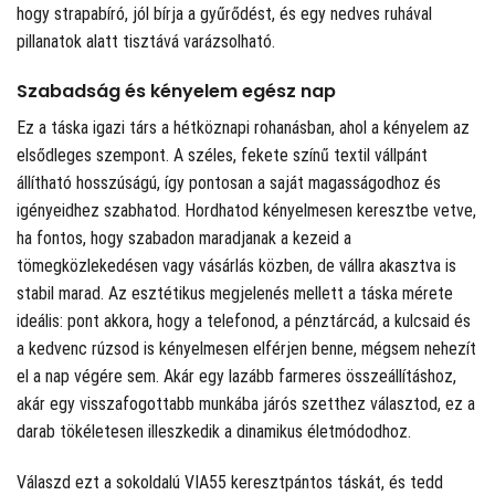
hogy strapabíró, jól bírja a gyűrődést, és egy nedves ruhával
pillanatok alatt tisztává varázsolható.
Szabadság és kényelem egész nap
Ez a táska igazi társ a hétköznapi rohanásban, ahol a kényelem az
elsődleges szempont. A széles, fekete színű textil vállpánt
állítható hosszúságú, így pontosan a saját magasságodhoz és
igényeidhez szabhatod. Hordhatod kényelmesen keresztbe vetve,
ha fontos, hogy szabadon maradjanak a kezeid a
tömegközlekedésen vagy vásárlás közben, de vállra akasztva is
stabil marad. Az esztétikus megjelenés mellett a táska mérete
ideális: pont akkora, hogy a telefonod, a pénztárcád, a kulcsaid és
a kedvenc rúzsod is kényelmesen elférjen benne, mégsem nehezít
el a nap végére sem. Akár egy lazább farmeres összeállításhoz,
akár egy visszafogottabb munkába járós szetthez választod, ez a
darab tökéletesen illeszkedik a dinamikus életmódodhoz.
Válaszd ezt a sokoldalú VIA55 keresztpántos táskát, és tedd