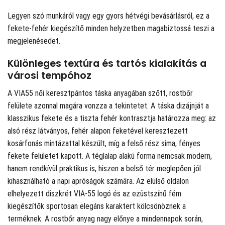
Legyen szó munkáról vagy egy gyors hétvégi bevásárlásról, ez a
fekete-fehér kiegészítő minden helyzetben magabiztossá teszi a
megjelenésedet.
Különleges textúra és tartós kialakítás a
városi tempóhoz
A VIA55 női keresztpántos táska anyagában szőtt, rostbőr
felülete azonnal magára vonzza a tekintetet. A táska dizájnját a
klasszikus fekete és a tiszta fehér kontrasztja határozza meg: az
alsó rész látványos, fehér alapon feketével keresztezett
kosárfonás mintázattal készült, míg a felső rész sima, fényes
fekete felületet kapott. A téglalap alakú forma nemcsak modern,
hanem rendkívül praktikus is, hiszen a belső tér meglepően jól
kihasználható a napi apróságok számára. Az elülső oldalon
elhelyezett diszkrét VIA-55 logó és az ezüstszínű fém
kiegészítők sportosan elegáns karaktert kölcsönöznek a
terméknek. A rostbőr anyag nagy előnye a mindennapok során,