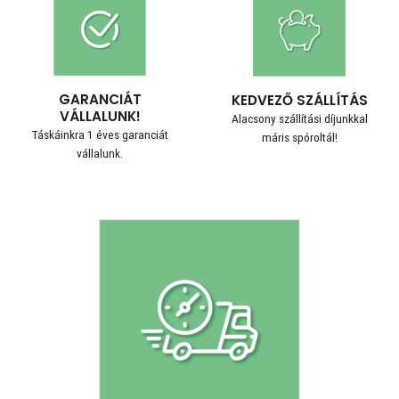
GARANCIÁT
KEDVEZŐ SZÁLLÍTÁS
VÁLLALUNK!
Alacsony szállítási díjunkkal
Táskáinkra 1 éves garanciát
máris spóroltál!
vállalunk.