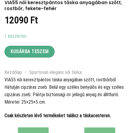
VIA55 női keresztpántos táska anyagában szőtt,
rostbőr, fekete-fehér
12090
Ft
1 készleten
KOSÁRBA TESZEM
Kezdőlap
/
Sportosan elegáns női táska
VIA55 női keresztpántos táska anyagában szőtt, rostbőrből.
Hátulján cipzáras zseb. Belül egy széles benyúlós és egy széles
cipzáras zseb. Pántja biztonsági öv jellegű anyag és állítható.
Méretei: 25×25×5 cm.
Csak készleten lévő termékeket találsz a táskacenteren.