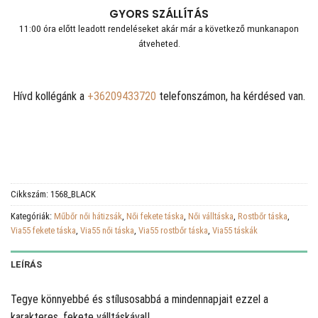
GYORS SZÁLLÍTÁS
11:00 óra előtt leadott rendeléseket akár már a következő munkanapon
átveheted.
Hívd kollégánk a
+36209433720
telefonszámon, ha kérdésed van.
Cikkszám:
1568_BLACK
Kategóriák:
Műbőr női hátizsák
,
Női fekete táska
,
Női válltáska
,
Rostbőr táska
,
Via55 fekete táska
,
Via55 női táska
,
Via55 rostbőr táska
,
Via55 táskák
LEÍRÁS
Tegye könnyebbé és stílusosabbá a mindennapjait ezzel a
karakteres, fekete válltáskával!