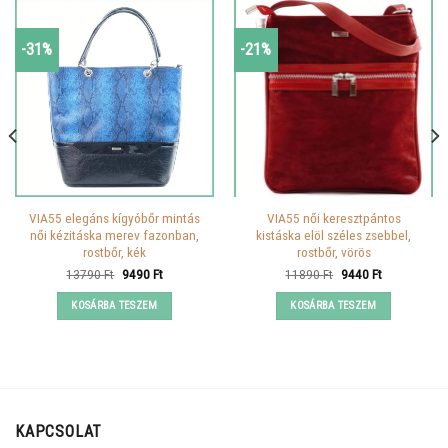
-31%
-21%
VIA55 elegáns kígyóbőr mintás
VIA55 női keresztpántos
női kézitáska merev fazonban,
kistáska elöl széles zsebbel,
rostbőr, kék
rostbőr, vörös
Original
Current
Original
Current
13790
Ft
9490
Ft
11890
Ft
9440
Ft
price
price
price
price
was:
is:
was:
is:
KOSÁRBA TESZEM
KOSÁRBA TESZEM
13790 Ft.
9490 Ft.
11890 Ft.
9440 Ft.
KAPCSOLAT