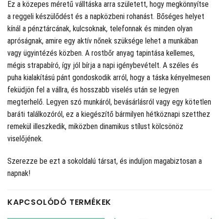
Ez a közepes méretű válltáska arra született, hogy megkönnyítse
a reggeli készülődést és a napközbeni rohanást. Bőséges helyet
kínál a pénztárcának, kulcsoknak, telefonnak és minden olyan
apróságnak, amire egy aktív nőnek szüksége lehet a munkában
vagy ügyintézés közben. A rostbőr anyag tapintása kellemes,
mégis strapabíró, így jól bírja a napi igénybevételt. A széles és
puha kialakítású pánt gondoskodik arról, hogy a táska kényelmesen
feküdjön fel a vállra, és hosszabb viselés után se legyen
megterhelő. Legyen szó munkáról, bevásárlásról vagy egy kötetlen
baráti találkozóról, ez a kiegészítő bármilyen hétköznapi szetthez
remekül illeszkedik, miközben dinamikus stílust kölcsönöz
viselőjének.
Szerezze be ezt a sokoldalú társat, és induljon magabiztosan a
napnak!
KAPCSOLÓDÓ TERMÉKEK