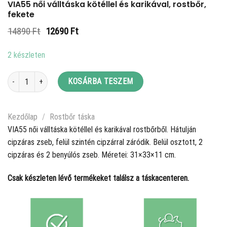
VIA55 női válltáska kötéllel és karikával, rostbőr,
fekete
Original
Current
14890
Ft
12690
Ft
price
price
was:
is:
2 készleten
14890 Ft.
12690 Ft.
VIA55 női válltáska kötéllel és karikával, rostbőr, fekete mennyiség
KOSÁRBA TESZEM
Kezdőlap
/
Rostbőr táska
VIA55 női válltáska kötéllel és karikával rostbőrből. Hátulján
cipzáras zseb, felül szintén cipzárral záródik. Belül osztott, 2
cipzáras és 2 benyúlós zseb. Méretei: 31×33×11 cm.
Csak készleten lévő termékeket találsz a táskacenteren.