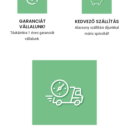
GARANCIÁT
KEDVEZŐ SZÁLLÍTÁS
VÁLLALUNK!
Alacsony szállítási díjunkkal
Táskáinkra 1 éves garanciát
máris spóroltál!
vállalunk.