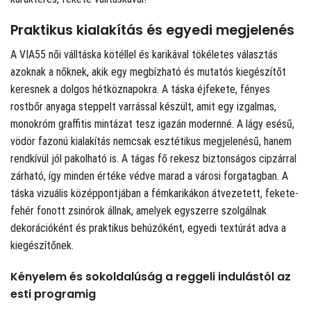
Praktikus kialakítás és egyedi megjelenés
A VIA55 női válltáska kötéllel és karikával tökéletes választás
azoknak a nőknek, akik egy megbízható és mutatós kiegészítőt
keresnek a dolgos hétköznapokra. A táska éjfekete, fényes
rostbőr anyaga steppelt varrással készült, amit egy izgalmas,
monokróm graffitis mintázat tesz igazán modernné. A lágy esésű,
vödör fazonú kialakítás nemcsak esztétikus megjelenésű, hanem
rendkívül jól pakolható is. A tágas fő rekesz biztonságos cipzárral
zárható, így minden értéke védve marad a városi forgatagban. A
táska vizuális középpontjában a fémkarikákon átvezetett, fekete-
fehér fonott zsinórok állnak, amelyek egyszerre szolgálnak
dekorációként és praktikus behúzóként, egyedi textúrát adva a
kiegészítőnek.
Kényelem és sokoldalúság a reggeli indulástól az
esti programig