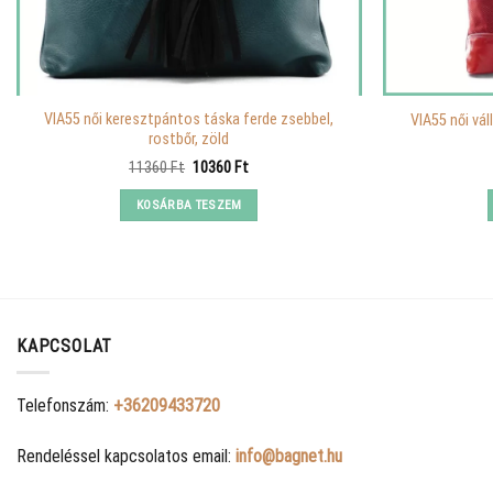
VIA55 női keresztpántos táska ferde zsebbel,
VIA55 női vál
rostbőr, zöld
Original
Current
11360
Ft
10360
Ft
price
price
was:
is:
KOSÁRBA TESZEM
11360 Ft.
10360 Ft.
KAPCSOLAT
Telefonszám:
+36209433720
Rendeléssel kapcsolatos email:
info@bagnet.hu