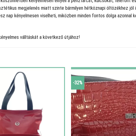
k köszönhetően kényelmesen elnyeli a pénztárcát, kulcsokat, telefont é
ztétikus megjelenés miatt szinte bármilyen hétköznapi öltözékhez jól il
egész nap kényelmesen viselheti, miközben minden fontos dolga azonnal k
kényelmes válltáskát a következő útjához!
-32%