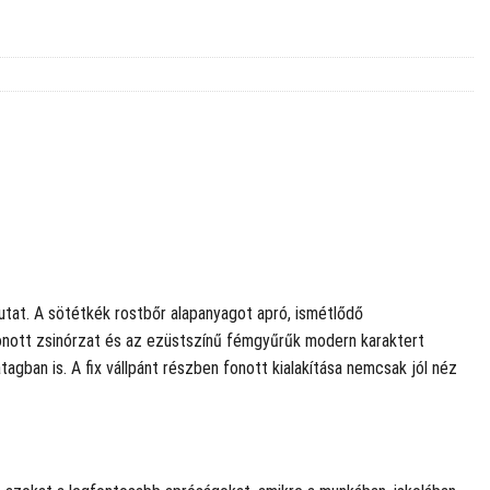
 mutat. A sötétkék rostbőr alapanyagot apró, ismétlődő
fonott zsinórzat és az ezüstszínű fémgyűrűk modern karaktert
gban is. A fix vállpánt részben fonott kialakítása nemcsak jól néz