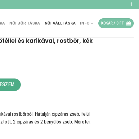
SKA
NŐI BŐR TÁSKA
NŐI VÁLLTÁSKA
INFO
KOSÁR /
0
FT
téllel és karikával, rostbőr, kék
t
Ft.
ával, rostbőr, kék mennyiség
TESZEM
rikával rostbőrből. Hátulján cipzáras zseb, felül
osztott, 2 cipzáras és 2 benyúlós zseb. Méretei: