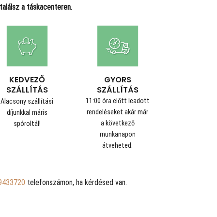
alálsz a táskacenteren.
GYORS
KEDVEZŐ
SZÁLLÍTÁS
SZÁLLÍTÁS
11:00 óra előtt leadott
Alacsony szállítási
rendeléseket akár már
díjunkkal máris
a következő
spóroltál!
munkanapon
átveheted.
9433720
telefonszámon, ha kérdésed van.