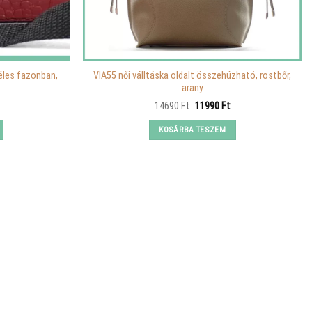
éles fazonban,
VIA55 női válltáska oldalt összehúzható, rostbőr,
arany
urrent
Original
Current
14690
Ft
11990
Ft
rice
price
price
s:
was:
is:
KOSÁRBA TESZEM
.
490 Ft.
14690 Ft.
11990 Ft.