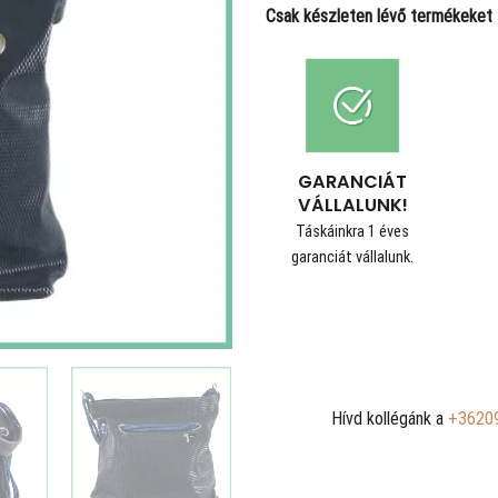
Csak készleten lévő termékeket t
GARANCIÁT
VÁLLALUNK!
Táskáinkra 1 éves
garanciát vállalunk.
Hívd kollégánk a
+3620