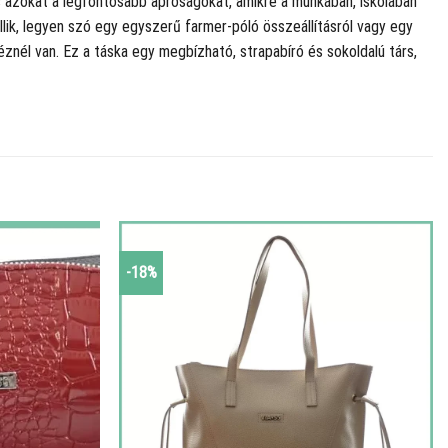
s azokat a legfontosabb apróságokat, amikre a munkában, iskolában
lik, legyen szó egy egyszerű farmer-póló összeállításról vagy egy
éznél van. Ez a táska egy megbízható, strapabíró és sokoldalú társ,
-18%