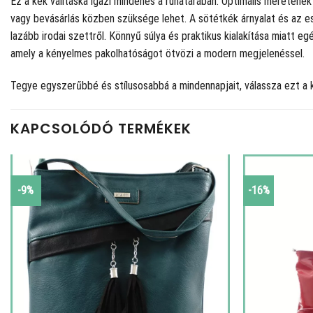
Ez a kék válltáska igazi mindenes a ruhatárában. Optimális méreténe
vagy bevásárlás közben szüksége lehet. A sötétkék árnyalat és az es
lazább irodai szettről. Könnyű súlya és praktikus kialakítása miatt 
amely a kényelmes pakolhatóságot ötvözi a modern megjelenéssel.
Tegye egyszerűbbé és stílusosabbá a mindennapjait, válassza ezt a 
KAPCSOLÓDÓ TERMÉKEK
-9%
-16%