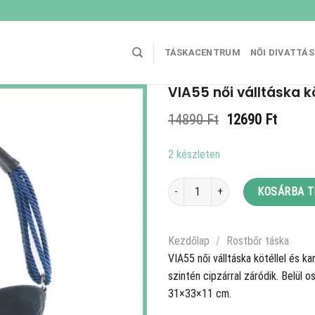
TÁSKACENTRUM
NŐI DIVATTÁ
VIA55 női válltáska kö
Original
Curren
14890
Ft
12690
Ft
price
price
was:
is:
2 készleten
14890 Ft.
12690 
VIA55 női válltáska kötéllel és karik
KOSÁRBA 
Kezdőlap
/
Rostbőr táska
VIA55 női válltáska kötéllel és ka
szintén cipzárral záródik. Belül 
31×33×11 cm.