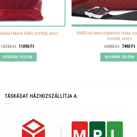
VIA55 női keresztpántos táska sz
ltáska fekete füllel, rostbőr, piros
rostbőr, vörös
Original
Current
Original
C
13190
Ft
11090
Ft
10990
Ft
7490
Ft
price
price
price
p
was:
is:
was:
i
KOSÁRBA TESZEM
KOSÁRBA TESZEM
13190 Ft.
11090 Ft.
10990 Ft
7
TÁSKÁDAT HÁZHOZSZÁLLÍTJA A: