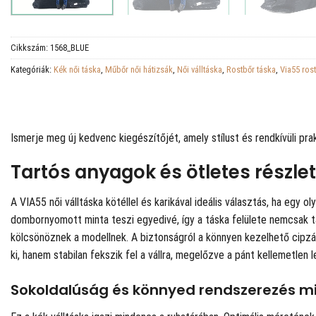
Cikkszám:
1568_BLUE
Kategóriák:
Kék női táska
,
Műbőr női hátizsák
,
Női válltáska
,
Rostbőr táska
,
Via55 ros
Ismerje meg új kedvenc kiegészítőjét, amely stílust és rendkívüli pr
Tartós anyagok és ötletes részle
A VIA55 női válltáska kötéllel és karikával ideális választás, ha egy
dombornyomott minta teszi egyedivé, így a táska felülete nemcsak t
kölcsönöznek a modellnek. A biztonságról a könnyen kezelhető cipzár
ki, hanem stabilan fekszik fel a vállra, megelőzve a pánt kellemetlen
Sokoldalúság és könnyed rendszerezés m