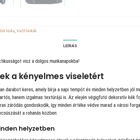
tbőr táska
,
Via55 táskák
LEÍRÁS
aktikusságot visz a dolgos munkanapokba!
tek a kényelmes viseletért
 olyan darabot keres, amely bírja a napi tempót és minden helyzetben jól
artós, hanem izgalmas textúrájú is. Az elején végigfutó dekoratív kék 
as záródás gondoskodik, így minden értéke védve marad a városi forgata
 lecsúszását a rohanás közben.
inden helyzetben