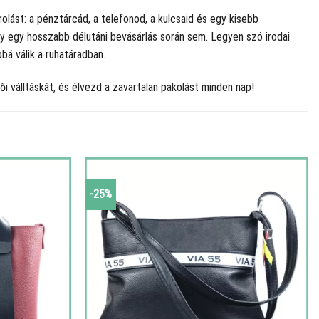
olást: a pénztárcád, a telefonod, a kulcsaid és egy kisebb
agy egy hosszabb délutáni bevásárlás során sem. Legyen szó irodai
bbá válik a ruhatáradban.
 válltáskát, és élvezd a zavartalan pakolást minden nap!
-25%