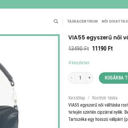
TÁSKACENTRUM
NŐI DIVATTÁ
VIA55 egyszerű női vá
Original
Curren
13490
Ft
11190
Ft
price
price
was:
is:
4 készleten
13490 Ft.
11190 
VIA55 egyszerű női válltáska, rostbő
KOSÁRBA 
Kezdőlap
/
Rostbőr táska
VIA55 egyszerű női válltáska rost
tetején szintén cipzárral nyílik. 
Tartozéka egy hosszú vállpánt (p