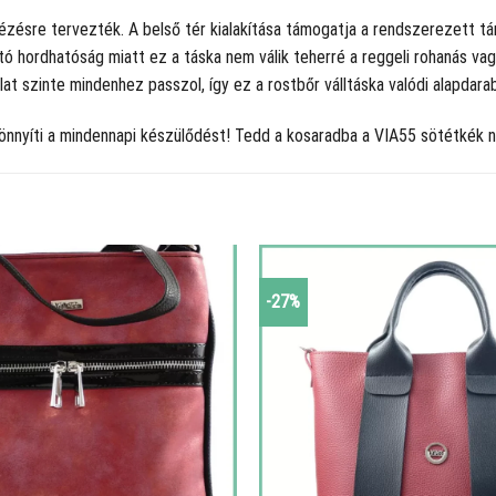
zésre tervezték. A belső tér kialakítása támogatja a rendszerezett tár
ató hordhatóság miatt ez a táska nem válik teherré a reggeli rohanás v
lat szinte mindenhez passzol, így ez a rostbőr válltáska valódi alapdara
önnyíti a mindennapi készülődést! Tedd a kosaradba a VIA55 sötétkék női
-27%