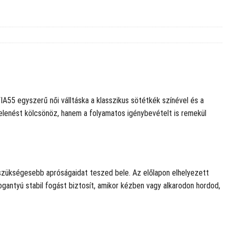
IA55 egyszerű női válltáska a klasszikus sötétkék színével és a
jelenést kölcsönöz, hanem a folyamatos igénybevételt is remekül
egszükségesebb apróságaidat teszed bele. Az előlapon elhelyezett
fogantyú stabil fogást biztosít, amikor kézben vagy alkarodon hordod,