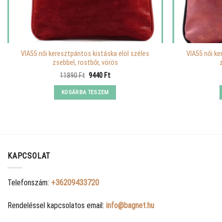
VIA55 női keresztpántos kistáska elöl széles
VIA55 női ke
zsebbel, rostbőr, vörös
Original
Current
11890
Ft
9440
Ft
price
price
was:
is:
KOSÁRBA TESZEM
11890 Ft.
9440 Ft.
KAPCSOLAT
Telefonszám:
+36209433720
Rendeléssel kapcsolatos email:
info@bagnet.hu