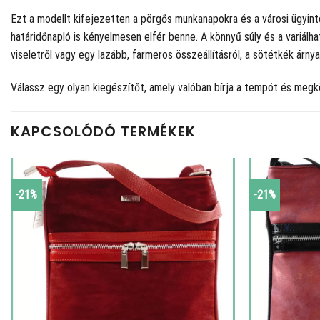
Ezt a modellt kifejezetten a pörgős munkanapokra és a városi ügyinté
határidőnapló is kényelmesen elfér benne. A könnyű súly és a variálh
viseletről vagy egy lazább, farmeros összeállításról, a sötétkék árnya
Válassz egy olyan kiegészítőt, amely valóban bírja a tempót és megk
KAPCSOLÓDÓ TERMÉKEK
-21%
-21%