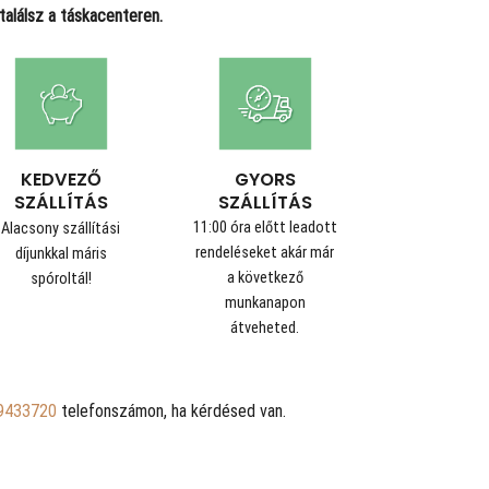
alálsz a táskacenteren.
GYORS
KEDVEZŐ
SZÁLLÍTÁS
SZÁLLÍTÁS
11:00 óra előtt leadott
Alacsony szállítási
rendeléseket akár már
díjunkkal máris
a következő
spóroltál!
munkanapon
átveheted.
9433720
telefonszámon, ha kérdésed van.