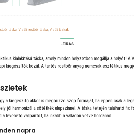
stbőr táska
,
Via55 rostbőr táska
,
Via55 táskák
LEÍRÁS
ikus kialakítású táska, amely minden helyzetben megállja a helyét! A V
znapi kiegészítők közül. A tartós rostbőr anyag nemcsak esztétikus meg
szletek
hogy a kiegészítő akkor is megőrizze szép formáját, ha éppen csak a l
y jól harmonizál a sötétkék alapszínnel. A táska tetején található fix 
d a levehető vállpántot, ha inkább a válladon vetve hordanád.
inden napra