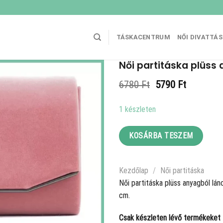
TÁSKACENTRUM
NŐI DIVATTÁ
Női partitáska plüss 
Original
Current
6780
Ft
5790
Ft
price
price
was:
is:
1 készleten
6780 Ft.
5790 Ft.
KOSÁRBA TESZEM
Kezdőlap
/
Női partitáska
Női partitáska plüss anyagból lán
cm.
Csak készleten lévő termékeket t