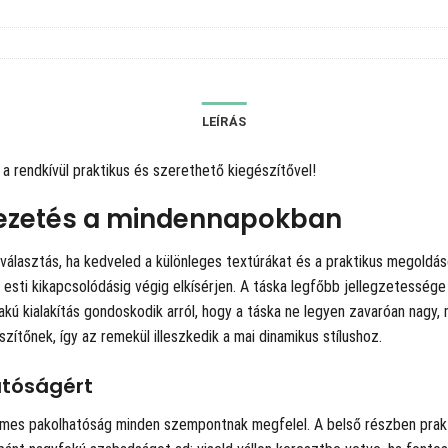
LEÍRÁS
 rendkívül praktikus és szerethető kiegészítővel!
vezetés a mindennapokban
s választás, ha kedveled a különleges textúrákat és a praktikus megoldá
z esti kikapcsolódásig végig elkísérjen. A táska legfőbb jellegzetesség
akú kialakítás gondoskodik arról, hogy a táska ne legyen zavaróan nagy, 
ítőnek, így az remekül illeszkedik a mai dinamikus stílushoz.
atóságért
yelmes pakolhatóság minden szempontnak megfelel. A belső részben prak