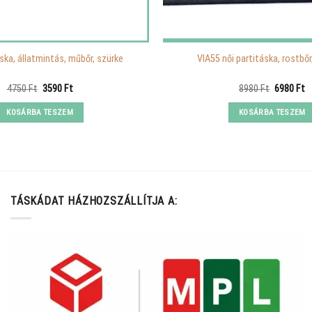
áska, állatmintás, műbőr, szürke
VIA55 női partitáska, rostbőr
Original
Current
Original
C
4750
Ft
3590
Ft
8980
Ft
6980
Ft
price
price
price
p
was:
is:
was:
is
KOSÁRBA TESZEM
KOSÁRBA TESZEM
4750 Ft.
3590 Ft.
8980 Ft.
6
TÁSKÁDAT HÁZHOZSZÁLLÍTJA A: