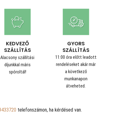
GYORS
KEDVEZŐ
SZÁLLÍTÁS
SZÁLLÍTÁS
11:00 óra előtt leadott
Alacsony szállítási
rendeléseket akár már
díjunkkal máris
a következő
spóroltál!
munkanapon
átveheted.
9433720
telefonszámon, ha kérdésed van.