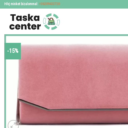
Skip
Hívj minket bizalommal:
+36209433720
to
content
-15%