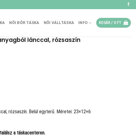
SKA
NŐI BŐR TÁSKA
NŐI VÁLLTÁSKA
INFO
KOSÁR /
0
FT
anyagból lánccal, rózsaszín
ccal, rózsaszín. Belül egyterű. Méretei: 23×12×6
alálsz a táskacenteren.