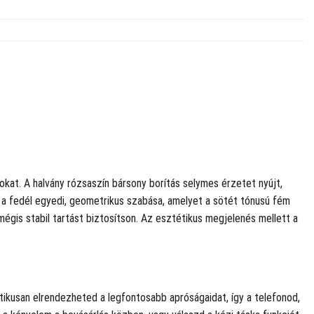
sokat. A halvány rózsaszín bársony borítás selymes érzetet nyújt,
e a fedél egyedi, geometrikus szabása, amelyet a sötét tónusú fém
mégis stabil tartást biztosítson. Az esztétikus megjelenés mellett a
tikusan elrendezheted a legfontosabb apróságaidat, így a telefonod,