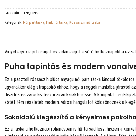
Cikkszám:
9176_PINK
Kategóriák:
Női partitáska
,
Pink női táska
,
Rózsaszín női táska
Vigyél egy kis puhaságot és vidámságot a sűrű hétköznapokba ezzel a
Puha tapintás és modern vonal
Ez a pasztell rózsaszín plüss anyagú női partitáska lánccal tökélete
ugyanakkor elég strapabíró ahhoz, hogy a reggeli munkába járástól a
díszítés és záródás tesz igazán karakteressé. A kompakt, téglalap al
sötét fém részletek modern, városi hangulatot kölcsönöznek a kiegész
Sokoldalú kiegészítő a kényelmes pakolh
Ez a táska a hétköznapi rohanásban is hű társad lesz, hiszen a kén