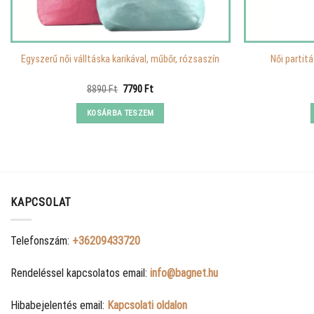
Egyszerű női válltáska karikával, műbőr, rózsaszín
Női partit
Original
Current
8890
Ft
7790
Ft
price
price
was:
is:
KOSÁRBA TESZEM
8890 Ft.
7790 Ft.
KAPCSOLAT
Telefonszám:
+36209433720
Rendeléssel kapcsolatos email:
info@bagnet.hu
Hibabejelentés email:
Kapcsolati oldalon