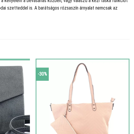
 a kényelem a bevásárlás közben, vagy válaszd a kézi táska funkciót
dai szetteddel is. A barátságos rózsaszín árnyalat nemcsak az
-30%