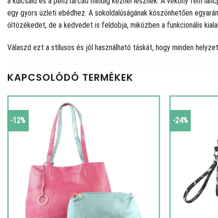
a kulcsaid és a pénztárcád mindig kéznél lesznek. A vékony fém lánc
egy gyors üzleti ebédhez. A sokoldalúságának köszönhetően egyaránt
öltözékedet, de a kedvedet is feldobja, miközben a funkcionális kial
Válaszd ezt a stílusos és jól használható táskát, hogy minden helyze
KAPCSOLÓDÓ TERMÉKEK
-12%
-24%