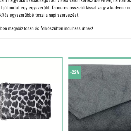
pánt nagyfokú szabadságot ad: viseld vállon keresztbe vetve, ha fontos
 jól mutat egy egyszerűbb farmeres összeállítással vagy a kedvenc iro
akítás egyszerűbbé teszi a napi szervezést.
tben magabiztosan és felkészülten indulhass útnak!
-22%