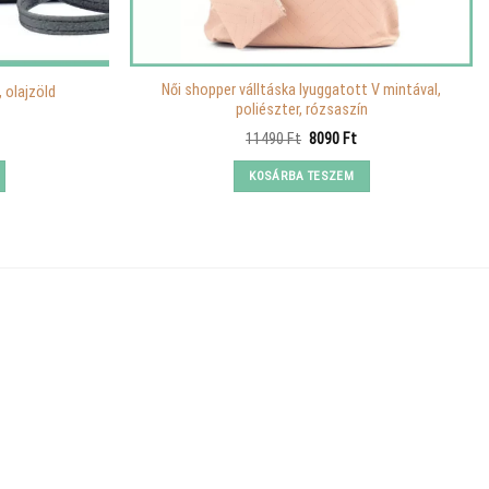
Női shopper válltáska lyuggatott V mintával,
, olajzöld
poliészter, rózsaszín
urrent
Original
Current
11490
Ft
8090
Ft
rice
price
price
:
was:
is:
KOSÁRBA TESZEM
980 Ft.
11490 Ft.
8090 Ft.