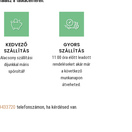
alálsz a táskacenteren.
GYORS
KEDVEZŐ
SZÁLLÍTÁS
SZÁLLÍTÁS
11:00 óra előtt leadott
Alacsony szállítási
rendeléseket akár már
díjunkkal máris
a következő
spóroltál!
munkanapon
átveheted.
9433720
telefonszámon, ha kérdésed van.