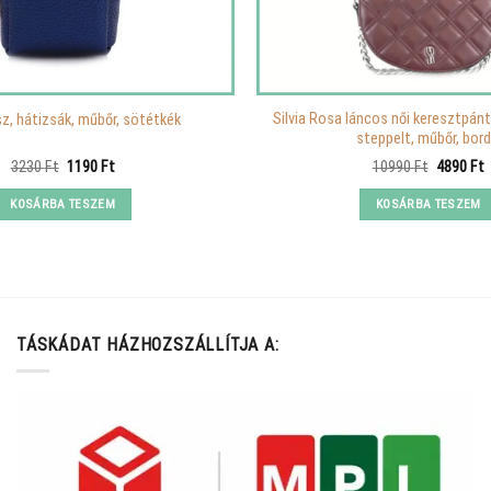
Silvia Rosa láncos női keresztpán
z, hátizsák, műbőr, sötétkék
steppelt, műbőr, bor
Original
Current
Original
C
3230
Ft
1190
Ft
10990
Ft
4890
Ft
price
price
price
p
was:
is:
was:
i
KOSÁRBA TESZEM
KOSÁRBA TESZEM
3230 Ft.
1190 Ft.
10990 Ft
4
TÁSKÁDAT HÁZHOZSZÁLLÍTJA A: