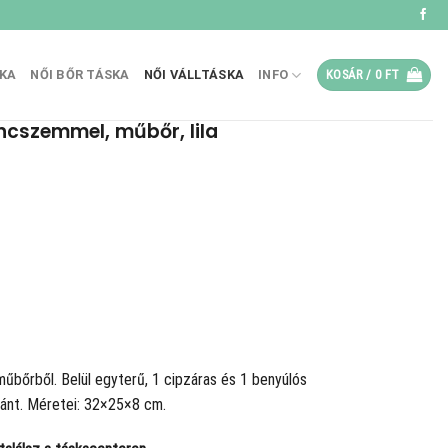
SKA
NŐI BŐR TÁSKA
NŐI VÁLLTÁSKA
INFO
KOSÁR /
0
FT
ncszemmel, műbőr, lila
műbőrből. Belül egyterű, 1 cipzáras és 1 benyúlós
pánt. Méretei: 32×25×8 cm.