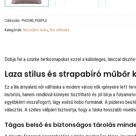
Cikkszám:
PH2380_PURPLE
Kategóriák:
Női műbőr táska
,
Női válltáska
Dobja fel a szürke hétköznapokat ezzel a különleges, lánccal díszít
Laza stílus és strapabíró műbőr 
Ez a lila árnyalatú női válltáska a modern városi nők igényeire lett 
mutatós, hanem rendkívül könnyen tisztítható és jól bírja a folyamat
egyébként visszafogott, lágy esésű hobo formának. A púderes beütésű 
választás. A széles vállpánt biztosítja, hogy a táska hosszabb visel
Tágas belső és biztonságos tárolás mind