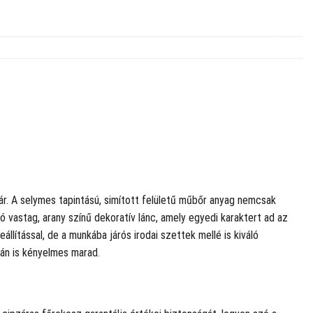
 jár. A selymes tapintású, simított felületű műbőr anyag nemcsak
ó vastag, arany színű dekoratív lánc, amely egyedi karaktert ad az
lítással, de a munkába járós irodai szettek mellé is kiváló
rán is kényelmes marad.