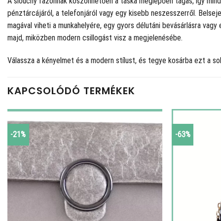
A slouchy fazonnak köszönhetően a táska meglepően tágas, így minden
pénztárcájáról, a telefonjáról vagy egy kisebb neszesszerről. Belseje
magával viheti a munkahelyére, egy gyors délutáni bevásárlásra vagy e
majd, miközben modern csillogást visz a megjelenésébe.
Válassza a kényelmet és a modern stílust, és tegye kosárba ezt a soko
KAPCSOLÓDÓ TERMÉKEK
-21%
-63%