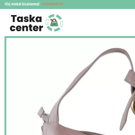
Skip
Hívj minket bizalommal:
+36209433720
to
content