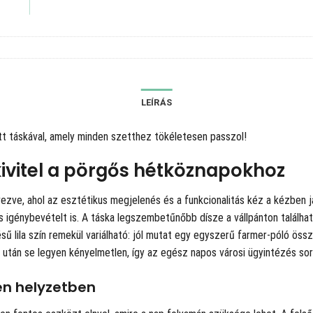
LEÍRÁS
ett táskával, amely minden szetthez tökéletesen passzol!
kivitel a pörgős hétköznapokhoz
tervezve, ahol az esztétikus megjelenés és a funkcionalitás kéz a kézben
os igénybevételt is. A táska legszembetűnőbb dísze a vállpánton találhat
lila szín remekül variálható: jól mutat egy egyszerű farmer-póló összeál
és után se legyen kényelmetlen, így az egész napos városi ügyintézés so
en helyzetben