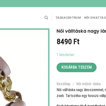
TÁSKACENTRUM
NŐI DIVATTÁ
Női válltáska nagy lá
8490
Ft
1 készleten
KOSÁRBA TESZEM
Kezdőlap
/
Női műbőr táska
Női válltáska nagy láncszemmel, 
zseb. Tartozéka egy hosszú váll