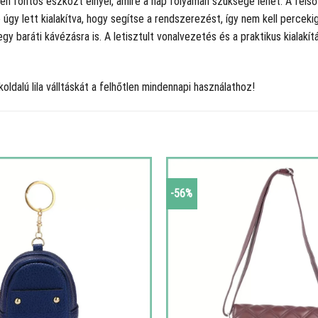
 fontos eszközt elnyel, amire a nap folyamán szüksége lehet. A felső 
 úgy lett kialakítva, hogy segítse a rendszerezést, így nem kell percekig
gy baráti kávézásra is. A letisztult vonalvezetés és a praktikus kialakí
ldalú lila válltáskát a felhőtlen mindennapi használathoz!
-56%