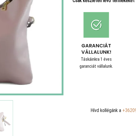
Csak készleten lévő termékeket t
GARANCIÁT
VÁLLALUNK!
Táskáinkra 1 éves
garanciát vállalunk.
Hívd kollégánk a
+3620