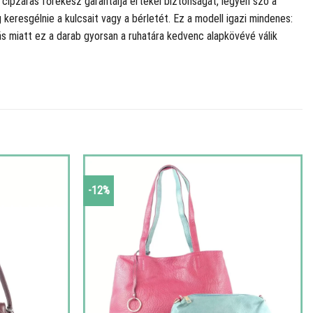
cipzáras főrekesz garantálja értékei biztonságát, legyen szó a
 keresgélnie a kulcsait vagy a bérletét. Ez a modell igazi mindenes:
tás miatt ez a darab gyorsan a ruhatára kedvenc alapkövévé válik
-12%