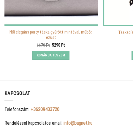
Női elegáns party táska gyűrött mintával, műbőr,
Táskadís
ezüst
Original
Current
6670
Ft
5290
Ft
price
price
was:
is:
KOSÁRBA TESZEM
6670 Ft.
5290 Ft.
KAPCSOLAT
Telefonszám:
+36209433720
Rendeléssel kapcsolatos email:
info@bagnet.hu