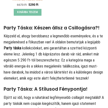
Original
Current
6670
Ft
5290
Ft
price
price
was:
is:
KOSÁRBA TESZEM
6670 Ft.
5290 Ft.
Party Táska: Készen állsz a Csillogásra?!
Képzeld el, ahogy berobbansz a legmenőbb eseményekre, és a te
megjelenésed a fókuszban van! A
oldalon bemutatjuk a legújabb
Party táska
kollekciónkat, ami garantáltan a szetted központi
eleme lesz. Jelenleg 1 db káprázatos darab vár rád, amiket már
egészen 5 290 ft-tól beszerezhetsz. Ez a kategória maga a
vibráló energia és a sikkes megjelenés találkozása, igazi must-
have darabok, ha imádod a városi lüktetést és a különleges design
elemeket, amik egy este alatt felejthetetlenné tesznek!
Party Táska: A Stílusod Fénypontja!
Eljött az idő, hogy a ruhatárad legfényesebb csillagát megtaláld! A
party táskák nem csupán kiegészítők, hanem igazi statement