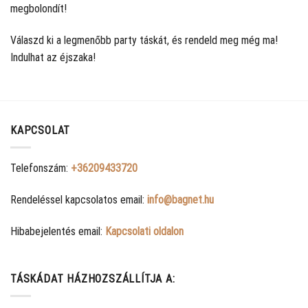
megbolondít!
Válaszd ki a legmenőbb party táskát, és rendeld meg még ma!
Indulhat az éjszaka!
KAPCSOLAT
Telefonszám:
+36209433720
Rendeléssel kapcsolatos email:
info@bagnet.hu
Hibabejelentés email:
Kapcsolati oldalon
TÁSKÁDAT HÁZHOZSZÁLLÍTJA A: