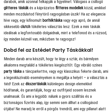
darabok, amik azonnal felkapják a figyelmet. Válogass a csillogó
glitteres táskák
és a káprázatos
flitteres modellek
közül, amikkel
minden mozdulatod fénytörő ragyogásban úszik! Ha az elegancia
híve vagy, egy kifinomult
borítéktáska
vagy egy apró, de annál
sikkesebb
clutch
tökéletes választás lesz. Ezek a mini táskák
ideálisak a legfontosabb dolgaidnak, mint a telefonod és a rúzsod,
így minden kéznél van, miközben te ragyogsz!
Dobd fel az Estédet Party Táskákkal!
Minden darab arra készült, hogy te légy a sztár, és bármilyen
alkalomra megtaláld a tökéletes kiegészítőt. Egy vibráló színes
party táska
a táncparkettre, vagy egy klasszikus fekete darab, ami
a legexkluzívabb eseményeken is megállja a helyét – a választás a
tiéd! Ezek az
ékszertáskák
különleges design elemekkel
hódítanak, és garantálják, hogy az outfitjeid sosem lesznek
unalmasak. És ami a legjobb: nálunk a gyors szállítás és a
biztonságos fizetés alap, így semmi sem állhat a csillogásod
útjába! Ne maradj le erről a pörgős trendről, ami egy pillanat alatt