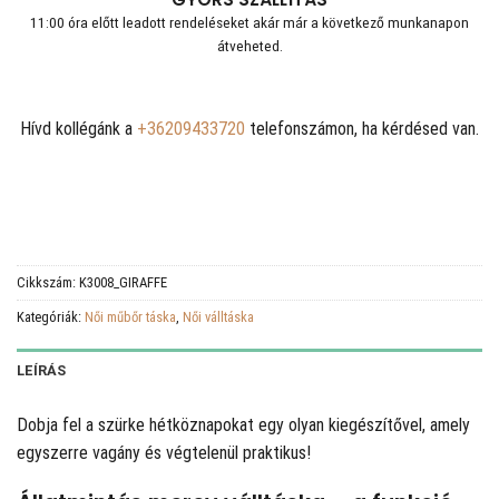
11:00 óra előtt leadott rendeléseket akár már a következő munkanapon
átveheted.
Hívd kollégánk a
+36209433720
telefonszámon, ha kérdésed van.
Cikkszám:
K3008_GIRAFFE
Kategóriák:
Női műbőr táska
,
Női válltáska
LEÍRÁS
Dobja fel a szürke hétköznapokat egy olyan kiegészítővel, amely
egyszerre vagány és végtelenül praktikus!