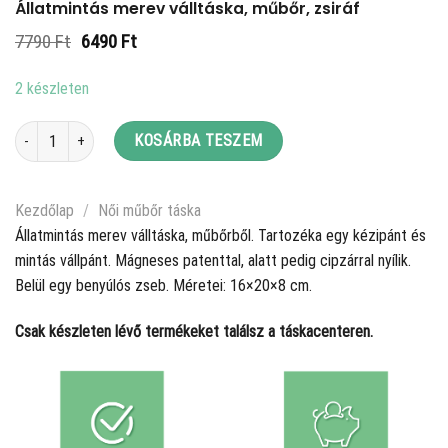
Állatmintás merev válltáska, műbőr, zsiráf
Original
Current
7790
Ft
6490
Ft
price
price
was:
is:
2 készleten
7790 Ft.
6490 Ft.
Állatmintás merev válltáska, műbőr, zsiráf mennyiség
KOSÁRBA TESZEM
Kezdőlap
/
Női műbőr táska
Állatmintás merev válltáska, műbőrből. Tartozéka egy kézipánt és
mintás vállpánt. Mágneses patenttal, alatt pedig cipzárral nyílik.
Belül egy benyúlós zseb. Méretei: 16×20×8 cm.
Csak készleten lévő termékeket találsz a táskacenteren.