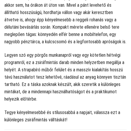
akkor sem, ha órákon át úton van. Mivel a pánt levehető és
állítható hosszúságú, hordhatja vállon vagy akár keresztben
átvetve is, ahogy épp kényelmesebb a reggeli rohanás vagy a
délutáni bevásárlás során. Kompakt mérete ellenére belső tere
meglepően tágas: könnyedén elfér benne a mobiltelefon, egy
nagyobb pénztárca, a kulcscsomó és a legfontosabb apróságok is.
Legyen szó egy pörgős munkanapról vagy egy kötetlen hétvégi
programról, ez a zsiráfmintás darab minden helyzetben megállja a
helyét. A strapabíró műbőr felület és a masszív kialakítás hosszú
távú használatot tesz lehetővé, ráadásul az anyag könnyen tisztán
tartható. Ez a táska azoknak készült, akik szeretik a különleges
mintákat, de a mindennapi használhatóságot és a praktikumot
helyezik előtérbe.
Tegye kényelmesebbé és stílusosabbá a napjait, válassza ezt a
különleges zsiráfmintás válltáskát!