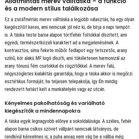
Állatmintás merev válltáska – a funkció
és a modern stílus találkozása
Ez a zsiráfmintás merev válltáska a legjobb választás, ha egy olyan
kiegészítőt keres, ami nemcsak jól néz ki, de bírja a napi tempót
is. A táska teste barna alapon törtfehér foltokkal díszített, ami
egyedi, természetközeli karaktert ad a megjelenésének. A
kontrasztos, sima fekete műbőr fedlapot egy tetszetős, arany
színű, kör alakú MF logó díszíti, ami tökéletesen harmonizál az
arany tónusú fém csatokkal és rögzítőkkel. A merev falú,
négyszögletes kialakítás garantálja, hogy a táska akkor is megőrzi
esztétikus formáját, ha teljesen telepakolja, így Ön mindig
rendezett hatást kelt a munkahelyén vagy az utcán.
Kényelmes pakolhatóság és variálható
kiegészítők a mindennapokra
A táska egyik legnagyobb előnye a sokoldalúsága. A széles, fehér
alapon barna csíkos szövet vállpánt nemcsak látványos, de
rendkívül kényelmes is; a puha anyag nem vág be a vállba még