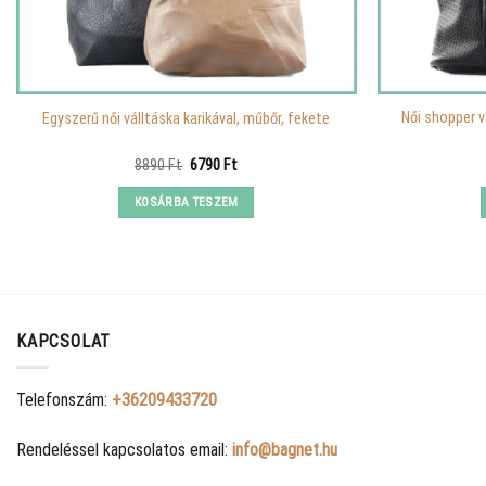
Női shopper v
Egyszerű női válltáska karikával, műbőr, fekete
Original
Current
8890
Ft
6790
Ft
price
price
was:
is:
KOSÁRBA TESZEM
8890 Ft.
6790 Ft.
KAPCSOLAT
Telefonszám:
+36209433720
Rendeléssel kapcsolatos email:
info@bagnet.hu