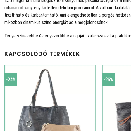
Ez a magenta színű kiegészítő a kényelmes pakolhatóságra és a minden
rohanásról vagy egy kötetlen délutáni programról. A vállpánt kialakí
tisztítható és karbantartható, ami elengedhetetlen a pörgős hétköz
miközben dinamikus színe energiát ad a megjelenésének.
Tegye színesebbé és egyszerűbbé a napjait, válassza ezt a praktikus
KAPCSOLÓDÓ TERMÉKEK
-24%
-26%