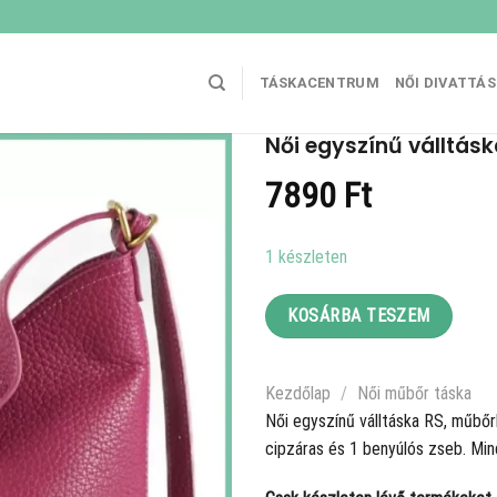
TÁSKACENTRUM
NŐI DIVATTÁ
Női egyszínű válltás
7890
Ft
1 készleten
KOSÁRBA TESZEM
Kezdőlap
/
Női műbőr táska
Női egyszínű válltáska RS, műbőrb
cipzáras és 1 benyúlós zseb. Mind