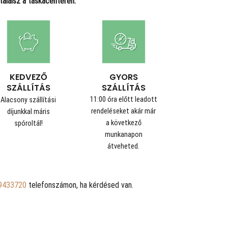
alálsz a táskacenteren.
GYORS
KEDVEZŐ
SZÁLLÍTÁS
SZÁLLÍTÁS
11:00 óra előtt leadott
Alacsony szállítási
rendeléseket akár már
díjunkkal máris
a következő
spóroltál!
munkanapon
átveheted.
9433720
telefonszámon, ha kérdésed van.