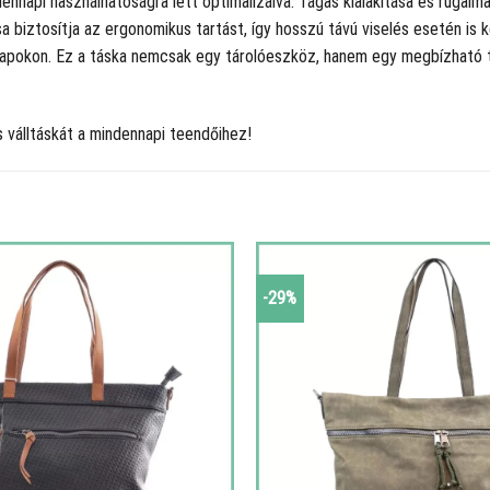
napi használhatóságra lett optimalizálva. Tágas kialakítása és rugalma
tása biztosítja az ergonomikus tartást, így hosszú távú viselés esetén i
napokon. Ez a táska nemcsak egy tárolóeszköz, hanem egy megbízható t
 válltáskát a mindennapi teendőihez!
-29%