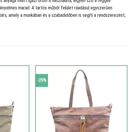
s anyaga miatt igazi öröm a használata, legyen szó a reggeli
s kényelmes marad. A tartós műbőr felület ráadásul egyszerűen
árs, amely a munkában és a szabadidőben is segíti a rendszerezést,
-29%