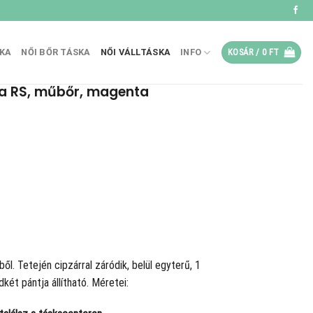
SKA
NŐI BŐR TÁSKA
NŐI VÁLLTÁSKA
INFO
KOSÁR /
0
FT
ka RS, műbőr, magenta
ől. Tetején cipzárral záródik, belül egyterű, 1
két pántja állítható. Méretei: