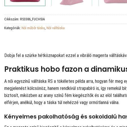
Cikkszám:
RS3386_FUCHSIA
Kategóriák:
Női műbőr táska
,
Női válltáska
Dobja fel a szürke hétköznapokat ezzel a vibráló magenta válltáskáva
Praktikus hobo fazon a dinamik
A női egyszínű válltáska RS a tökéletes példa arra, hogyan fér meg 
megjelenést kölcsönöz, hanem rendkívül strapabíró is, így remekül bír
biztosít, miközben az arany színű fém kiegészítők és az elöl talál
elférjen, anélkül, hogy a táska túl nehézzé vagy ormótlanná válna.
Kényelmes pakolhatóság és sokoldalú has