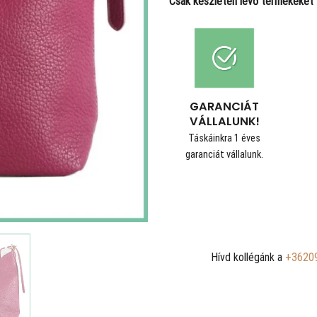
Csak készleten lévő termékeket t
GARANCIÁT
VÁLLALUNK!
Táskáinkra 1 éves
garanciát vállalunk.
Hívd kollégánk a
+3620