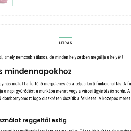
LEÍRÁS
l, amely nemcsak stílusos, de minden helyzetben megállja a helyét!
us mindennapokhoz
egymás mellett a feltűnő megjelenés és a teljes körű funkcionalitás. A
ja a napi gyűrődést a munkába menet vagy a városi ügyintézés során. A l
ható dombornyomott logó diszkréten díszítik a felületet. A közepes mé
ználat reggeltől estig