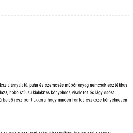
 fukszia árnyalatú, puha és szemcsés műbőr anyag nemcsak esztétikus
aza, hobo stílusú kialakítás kényelmes viseletet és lágy esést
retű belső rész pont akkora, hogy minden fontos eszköze kényelmesen