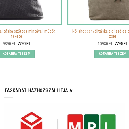
álltáska szőttes mintával, műbőr,
Női shopper válltáska elöl széles 
fekete
zöld
Original
Current
Original
C
9890
Ft
7290
Ft
10980
Ft
7790
Ft
price
price
price
p
was:
is:
was:
i
KOSÁRBA TESZEM
KOSÁRBA TESZEM
9890 Ft.
7290 Ft.
10980 Ft
7
TÁSKÁDAT HÁZHOZSZÁLLÍTJA A: