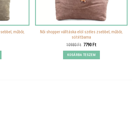
zsebbel, műbőr,
Női shopper válltáska elöl széles zsebbel, műbőr,
sötétbarna
urrent
Original
Current
10980
Ft
7790
Ft
rice
price
price
s:
was:
is:
KOSÁRBA TESZEM
.
790 Ft.
10980 Ft.
7790 Ft.