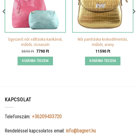
Egyszerű női válltáska karikával,
Női partitáska krokodilmintás,
műbőr, rózsaszín
műbőr, arany
Original
Current
8890
Ft
7790
Ft
11590
Ft
price
price
was:
is:
KOSÁRBA TESZEM
KOSÁRBA TESZEM
8890 Ft.
7790 Ft.
KAPCSOLAT
Telefonszám:
+36209433720
Rendeléssel kapcsolatos email:
info@bagnet.hu