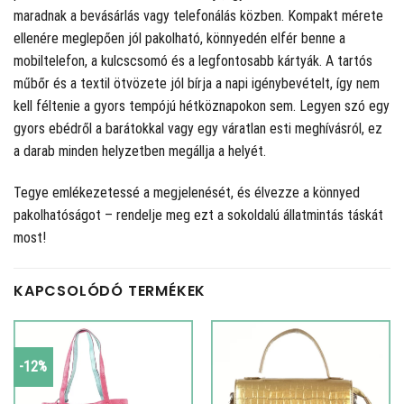
maradnak a bevásárlás vagy telefonálás közben. Kompakt mérete
ellenére meglepően jól pakolható, könnyedén elfér benne a
mobiltelefon, a kulcscsomó és a legfontosabb kártyák. A tartós
műbőr és a textil ötvözete jól bírja a napi igénybevételt, így nem
kell féltenie a gyors tempójú hétköznapokon sem. Legyen szó egy
gyors ebédről a barátokkal vagy egy váratlan esti meghívásról, ez
a darab minden helyzetben megállja a helyét.
Tegye emlékezetessé a megjelenését, és élvezze a könnyed
pakolhatóságot – rendelje meg ezt a sokoldalú állatmintás táskát
most!
KAPCSOLÓDÓ TERMÉKEK
-12%