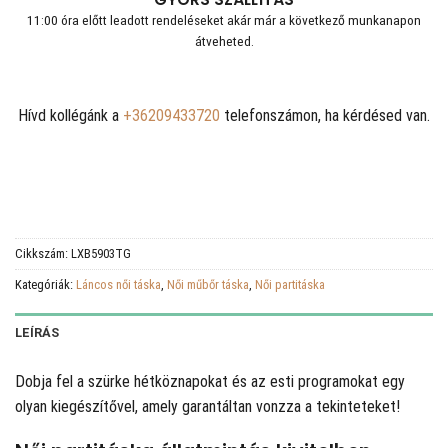
11:00 óra előtt leadott rendeléseket akár már a következő munkanapon
átveheted.
Hívd kollégánk a
+36209433720
telefonszámon, ha kérdésed van.
Cikkszám:
LXB5903TG
Kategóriák:
Láncos női táska
,
Női műbőr táska
,
Női partitáska
LEÍRÁS
Dobja fel a szürke hétköznapokat és az esti programokat egy
olyan kiegészítővel, amely garantáltan vonzza a tekinteteket!