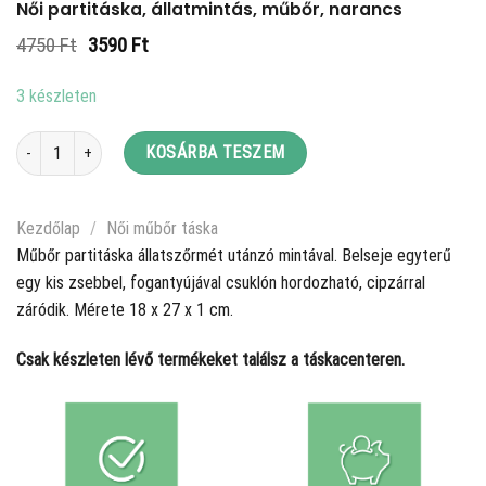
Női partitáska, állatmintás, műbőr, narancs
Original
Current
4750
Ft
3590
Ft
price
price
was:
is:
3 készleten
4750 Ft.
3590 Ft.
Női partitáska, állatmintás, műbőr, narancs mennyiség
KOSÁRBA TESZEM
Kezdőlap
/
Női műbőr táska
Műbőr partitáska állatszőrmét utánzó mintával. Belseje egyterű
egy kis zsebbel, fogantyújával csuklón hordozható, cipzárral
záródik. Mérete 18 x 27 x 1 cm.
Csak készleten lévő termékeket találsz a táskacenteren.