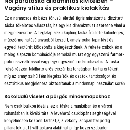
Női partitáska állatmintás kivitelben –
Vagány stílus és praktikus kialakítás
Ez a narancsos és bézs tónusú, élethű tigris mintázattal díszített
táska tökéletes választás, ha egy kis dinamizmust szeretne vinni a
megjelenésébe. A téglalap alakú kuplungtáska felülete különleges,
műszőrme hatású anyagból készült, amely puha tapintást és
egyedi textúrát kölcsönöz a kiegészítőnek. A fekete csíkok és a
meleg alapszín kombinációja remekül mutat egy egyszerű farmer-
póló összeállítással vagy egy egyszínű irodai ruhával is. A táska
felső részén található erős cipzár biztonságban tartja értékeit,
míg az arany színű fém kiegészítők és csatok tartósságot és
esztétikus megjelenést biztosítanak a mindennapi használat során.
Sokoldalú viselet a pörgős mindennapokhoz
Nem csak bulikba ideális: ez a táska a munkában és a városi
rohanásban is kiváló társ. A levehető csuklópánt segítségével
kényelmesen kézben tarthatja, a vékony láncpánttal pedig
pillanatok alatt válltáskává alakíthatja, így kezei szabadon