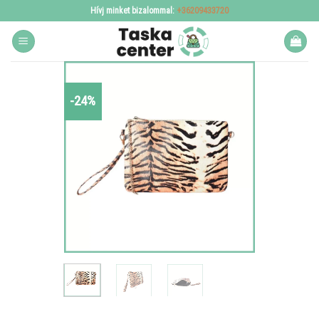
Skip
Hívj minket bizalommal:
+36209433720
to
content
-24%