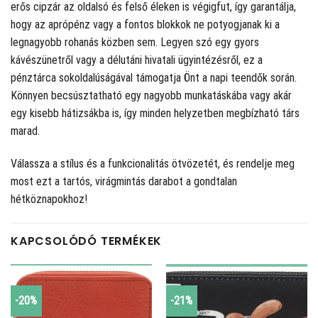
erős cipzár az oldalsó és felső éleken is végigfut, így garantálja,
hogy az aprópénz vagy a fontos blokkok ne potyogjanak ki a
legnagyobb rohanás közben sem. Legyen szó egy gyors
kávészünetről vagy a délutáni hivatali ügyintézésről, ez a
pénztárca sokoldalúságával támogatja Önt a napi teendők során.
Könnyen becsúsztatható egy nagyobb munkatáskába vagy akár
egy kisebb hátizsákba is, így minden helyzetben megbízható társ
marad.
Válassza a stílus és a funkcionalitás ötvözetét, és rendelje meg
most ezt a tartós, virágmintás darabot a gondtalan
hétköznapokhoz!
KAPCSOLÓDÓ TERMÉKEK
-20%
-21%