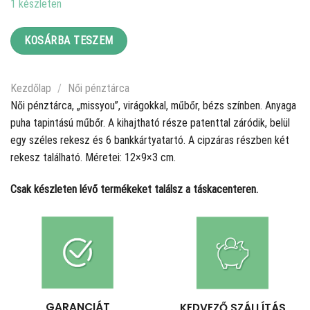
1 készleten
4090 Ft.
3410 Ft.
KOSÁRBA TESZEM
Kezdőlap
/
Női pénztárca
Női pénztárca, „missyou”, virágokkal, műbőr, bézs színben. Anyaga
puha tapintású műbőr. A kihajtható része patenttal záródik, belül
egy széles rekesz és 6 bankkártyatartó. A cipzáras részben két
rekesz található. Méretei: 12×9×3 cm.
Csak készleten lévő termékeket találsz a táskacenteren.
GARANCIÁT
KEDVEZŐ SZÁLLÍTÁS