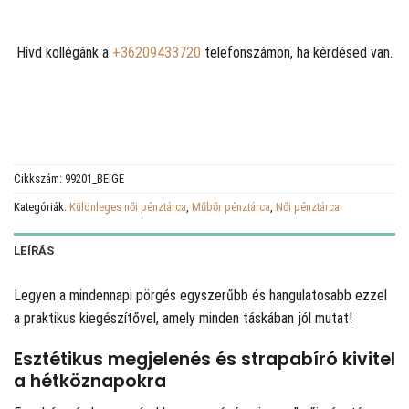
Hívd kollégánk a
+36209433720
telefonszámon, ha kérdésed van.
Cikkszám:
99201_BEIGE
Kategóriák:
Különleges női pénztárca
,
Műbőr pénztárca
,
Női pénztárca
LEÍRÁS
Legyen a mindennapi pörgés egyszerűbb és hangulatosabb ezzel
a praktikus kiegészítővel, amely minden táskában jól mutat!
Esztétikus megjelenés és strapabíró kivitel
a hétköznapokra