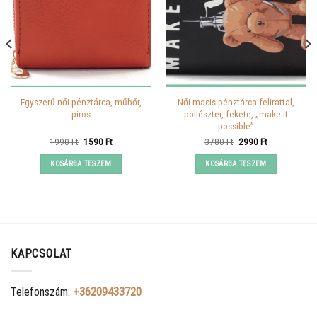
Egyszerű női pénztárca, műbőr,
Női macis pénztárca felirattal,
piros
poliészter, fekete, „make it
possible”
Original
Current
Original
Current
1990
Ft
1590
Ft
3780
Ft
2990
Ft
price
price
price
price
was:
is:
was:
is:
KOSÁRBA TESZEM
KOSÁRBA TESZEM
1990 Ft.
1590 Ft.
3780 Ft.
2990 Ft.
KAPCSOLAT
Telefonszám:
+36209433720