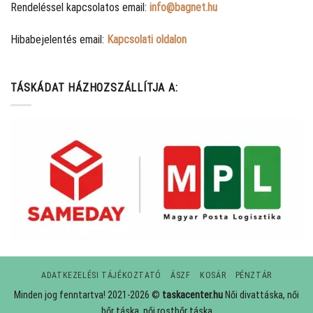
Rendeléssel kapcsolatos email:
info@bagnet.hu
Hibabejelentés email:
Kapcsolati oldalon
TÁSKÁDAT HÁZHOZSZÁLLÍTJA A:
ADATKEZELÉSI TÁJÉKOZTATÓ
ÁSZF
KOSÁR
PÉNZTÁR
Minden jog fenntartva! 2021-2026 ©
taskacenter.hu
Női divattáska, női
bőr táska, női rostbőr táska