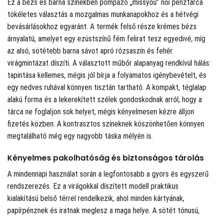
Ez a bézs és barna színekben pompázó „missyou” női pénztárca
tökéletes választás a mozgalmas munkanapokhoz és a hétvégi
bevásárlásokhoz egyaránt. A termék felső része krémes bézs
árnyalatú, amelyet egy ezüstszínű fém felirat tesz egyedivé, míg
az alsó, sötétebb barna sávot apró rózsaszín és fehér
virágmintázat díszíti. A választott műbőr alapanyag rendkívül hálás:
tapintása kellemes, mégis jól bírja a folyamatos igénybevételt, és
egy nedves ruhával könnyen tisztán tartható. A kompakt, téglalap
alakú forma és a lekerekített szélek gondoskodnak arról, hogy a
tárca ne foglaljon sok helyet, mégis kényelmesen kézre álljon
fizetés közben. A kontrasztos színeknek köszönhetően könnyen
megtalálható még egy nagyobb táska mélyén is.
Kényelmes pakolhatóság és biztonságos tárolás
A mindennapi használat során a legfontosabb a gyors és egyszerű
rendszerezés. Ez a virágokkal díszített modell praktikus
kialakítású belső térrel rendelkezik, ahol minden kártyának,
papírpénznek és iratnak meglesz a maga helye. A sötét tónusú,