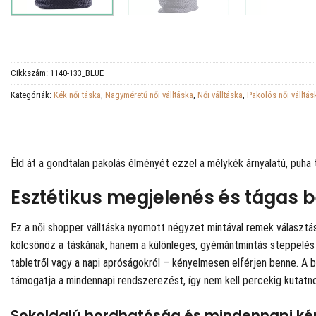
Cikkszám:
1140-133_BLUE
Kategóriák:
Kék női táska
,
Nagyméretű női válltáska
,
Női válltáska
,
Pakolós női válltás
Éld át a gondtalan pakolás élményét ezzel a mélykék árnyalatú, puha
Esztétikus megjelenés és tágas b
Ez a női shopper válltáska nyomott négyzet mintával remek választás
kölcsönöz a táskának, hanem a különleges, gyémántmintás steppelés r
tabletről vagy a napi apróságokról – kényelmesen elférjen benne. A b
támogatja a mindennapi rendszerezést, így nem kell percekig kutatno
Sokoldalú hordhatóság és mindennapi k