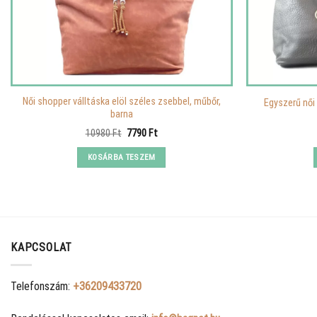
Női shopper válltáska elöl széles zsebbel, műbőr,
Egyszerű női 
barna
Original
Current
10980
Ft
7790
Ft
price
price
was:
is:
KOSÁRBA TESZEM
10980 Ft.
7790 Ft.
KAPCSOLAT
Telefonszám:
+36209433720