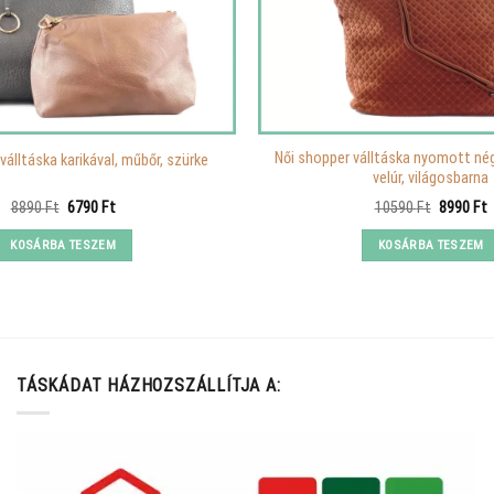
Női shopper válltáska nyomott né
válltáska karikával, műbőr, szürke
velúr, világosbarna
Original
Current
Original
C
8890
Ft
6790
Ft
10590
Ft
8990
Ft
price
price
price
p
was:
is:
was:
i
KOSÁRBA TESZEM
KOSÁRBA TESZEM
8890 Ft.
6790 Ft.
10590 Ft
8
TÁSKÁDAT HÁZHOZSZÁLLÍTJA A: