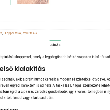
ka
,
Shopper táska
,
Velúr táska
LEÍRÁS
 tapintású shopperrel, amely a legpörgősebb hétköznapokon is hű társad
első kialakítás
 azoknak, akik a praktikumot keresik a modern részletekkel ötvözve. A
évén egyedi karaktert is ad neki. A táska laza, tágas szerkezete lehető
iztonságról a cipzáras záródás gondoskodik, így a városi tömegben is ny
d a telefonod vagy a kulcsaid után.
ényelem