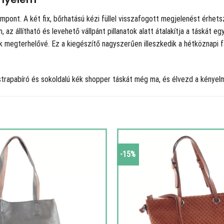
pont. A két fix, bőrhatású kézi füllel visszafogott megjelenést érhets
az állítható és levehető vállpánt pillanatok alatt átalakítja a táskát e
ik megterhelővé. Ez a kiegészítő nagyszerűen illeszkedik a hétköznapi f
strapabíró és sokoldalú kék shopper táskát még ma, és élvezd a kénye
-15%