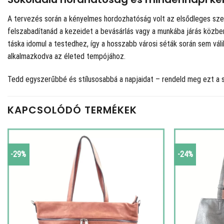
A tervezés során a kényelmes hordozhatóság volt az elsődleges szem
felszabadítanád a kezeidet a bevásárlás vagy a munkába járás közben, 
táska idomul a testedhez, így a hosszabb városi séták során sem vál
alkalmazkodva az életed tempójához.
Tedd egyszerűbbé és stílusosabbá a napjaidat – rendeld meg ezt a 
KAPCSOLÓDÓ TERMÉKEK
-29%
-24%