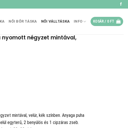
SKA
NŐI BŐR TÁSKA
NŐI VÁLLTÁSKA
INFO
KOSÁR /
0
FT
a nyomott négyzet mintával,
gyzet mintával, velúr, kék színben. Anyaga puha
Belül egyterű, 2 benyúlós és 1 cipzáras zseb.