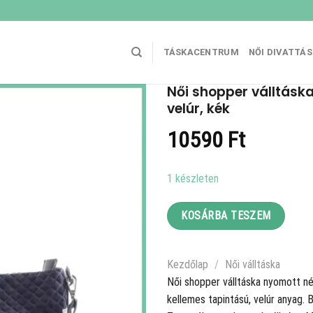
TÁSKACENTRUM
NŐI DIVATTÁ
Női shopper válltásk
velúr, kék
10590
Ft
1 készleten
KOSÁRBA TESZEM
Kezdőlap
/
Női válltáska
Női shopper válltáska nyomott né
kellemes tapintású, velúr anyag. 