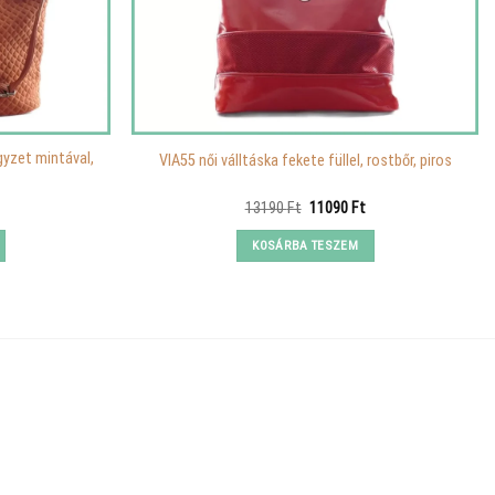
gyzet mintával,
VIA55 női válltáska fekete füllel, rostbőr, piros
urrent
Original
Current
13190
Ft
11090
Ft
rice
price
price
s:
was:
is:
KOSÁRBA TESZEM
.
990 Ft.
13190 Ft.
11090 Ft.