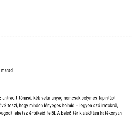
 marad.
z antracit tónusú, kék velúr anyag nemcsak selymes tapintást
vé teszi, hogy minden lényeges holmid – legyen szó iratokról,
ugodt lehetsz értékeid felől. A belső tér kialakítása hatékonyan