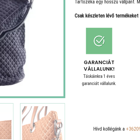
Tartozéka egy hosszú vállpánt. 
Csak készleten lévő termékeket t
GARANCIÁT
VÁLLALUNK!
Táskáinkra 1 éves
garanciát vállalunk.
Hívd kollégánk a
+3620