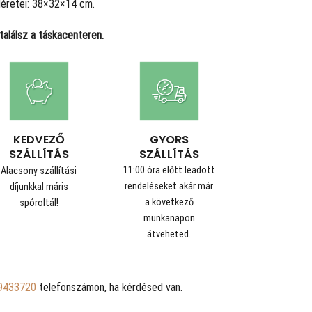
Méretei: 38×32×14 cm.
alálsz a táskacenteren.
GYORS
KEDVEZŐ
SZÁLLÍTÁS
SZÁLLÍTÁS
11:00 óra előtt leadott
Alacsony szállítási
rendeléseket akár már
díjunkkal máris
a következő
spóroltál!
munkanapon
átveheted.
9433720
telefonszámon, ha kérdésed van.