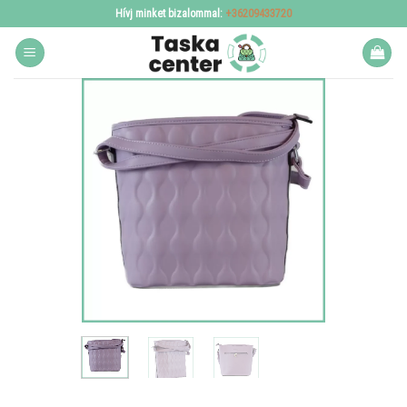
Skip
Hívj minket bizalommal:
+36209433720
to
content