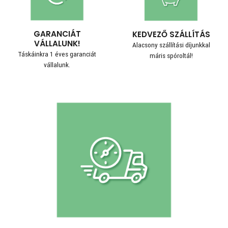
GARANCIÁT
KEDVEZŐ SZÁLLÍTÁS
VÁLLALUNK!
Alacsony szállítási díjunkkal
Táskáinkra 1 éves garanciát
máris spóroltál!
vállalunk.