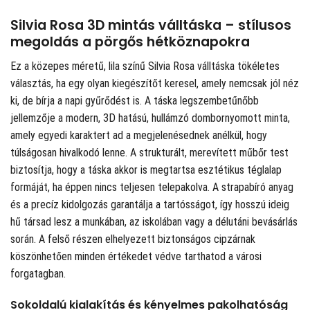
Silvia Rosa 3D mintás válltáska – stílusos
megoldás a pörgős hétköznapokra
Ez a közepes méretű, lila színű Silvia Rosa válltáska tökéletes
választás, ha egy olyan kiegészítőt keresel, amely nemcsak jól néz
ki, de bírja a napi gyűrődést is. A táska legszembetűnőbb
jellemzője a modern, 3D hatású, hullámzó dombornyomott minta,
amely egyedi karaktert ad a megjelenésednek anélkül, hogy
túlságosan hivalkodó lenne. A strukturált, merevített műbőr test
biztosítja, hogy a táska akkor is megtartsa esztétikus téglalap
formáját, ha éppen nincs teljesen telepakolva. A strapabíró anyag
és a precíz kidolgozás garantálja a tartósságot, így hosszú ideig
hű társad lesz a munkában, az iskolában vagy a délutáni bevásárlás
során. A felső részen elhelyezett biztonságos cipzárnak
köszönhetően minden értékedet védve tarthatod a városi
forgatagban.
Sokoldalú kialakítás és kényelmes pakolhatóság