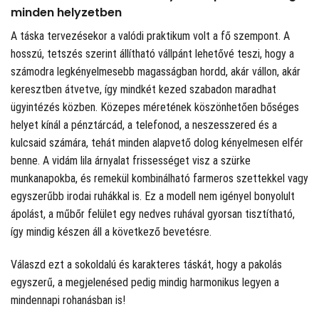
minden helyzetben
A táska tervezésekor a valódi praktikum volt a fő szempont. A
hosszú, tetszés szerint állítható vállpánt lehetővé teszi, hogy a
számodra legkényelmesebb magasságban hordd, akár vállon, akár
keresztben átvetve, így mindkét kezed szabadon maradhat
ügyintézés közben. Közepes méretének köszönhetően bőséges
helyet kínál a pénztárcád, a telefonod, a neszesszered és a
kulcsaid számára, tehát minden alapvető dolog kényelmesen elfér
benne. A vidám lila árnyalat frissességet visz a szürke
munkanapokba, és remekül kombinálható farmeros szettekkel vagy
egyszerűbb irodai ruhákkal is. Ez a modell nem igényel bonyolult
ápolást, a műbőr felület egy nedves ruhával gyorsan tisztítható,
így mindig készen áll a következő bevetésre.
Válaszd ezt a sokoldalú és karakteres táskát, hogy a pakolás
egyszerű, a megjelenésed pedig mindig harmonikus legyen a
mindennapi rohanásban is!