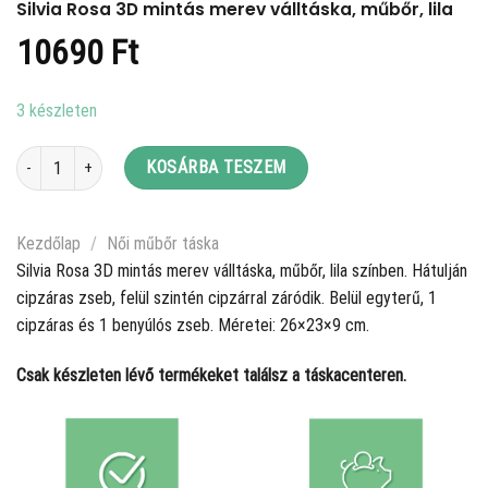
Silvia Rosa 3D mintás merev válltáska, műbőr, lila
10690
Ft
3 készleten
Silvia Rosa 3D mintás merev válltáska, műbőr, lila mennyiség
KOSÁRBA TESZEM
Kezdőlap
/
Női műbőr táska
Silvia Rosa 3D mintás merev válltáska, műbőr, lila színben. Hátulján
cipzáras zseb, felül szintén cipzárral záródik. Belül egyterű, 1
cipzáras és 1 benyúlós zseb. Méretei: 26×23×9 cm.
Csak készleten lévő termékeket találsz a táskacenteren.