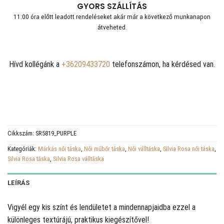
GYORS SZÁLLÍTÁS
11:00 óra előtt leadott rendeléseket akár már a következő munkanapon
átveheted.
Hívd kollégánk a
+36209433720
telefonszámon, ha kérdésed van.
Cikkszám:
SR5819_PURPLE
Kategóriák:
Márkás női táska
,
Női műbőr táska
,
Női válltáska
,
Silvia Rosa női táska
,
Silvia Rosa táska
,
Silvia Rosa válltáska
LEÍRÁS
Vigyél egy kis színt és lendületet a mindennapjaidba ezzel a
különleges textúrájú, praktikus kiegészítővel!