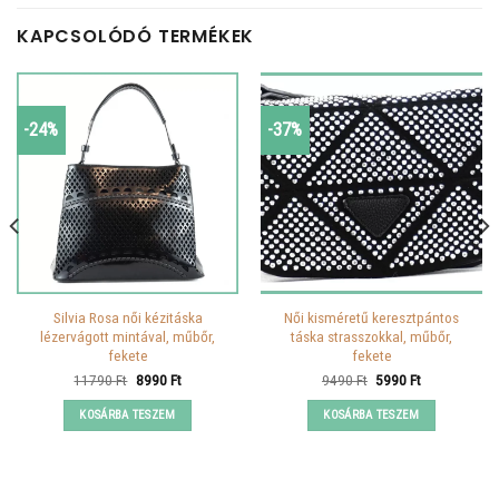
KAPCSOLÓDÓ TERMÉKEK
-24%
-37%
Silvia Rosa női kézitáska
Női kisméretű keresztpántos
lézervágott mintával, műbőr,
táska strasszokkal, műbőr,
fekete
fekete
Original
Current
Original
Current
11790
Ft
8990
Ft
9490
Ft
5990
Ft
price
price
price
price
was:
is:
was:
is:
KOSÁRBA TESZEM
KOSÁRBA TESZEM
11790 Ft.
8990 Ft.
9490 Ft.
5990 Ft.