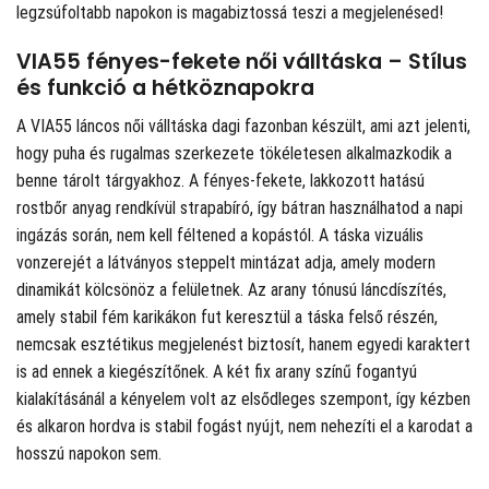
legzsúfoltabb napokon is magabiztossá teszi a megjelenésed!
VIA55 fényes-fekete női válltáska – Stílus
és funkció a hétköznapokra
A VIA55 láncos női válltáska dagi fazonban készült, ami azt jelenti,
hogy puha és rugalmas szerkezete tökéletesen alkalmazkodik a
benne tárolt tárgyakhoz. A fényes-fekete, lakkozott hatású
rostbőr anyag rendkívül strapabíró, így bátran használhatod a napi
ingázás során, nem kell féltened a kopástól. A táska vizuális
vonzerejét a látványos steppelt mintázat adja, amely modern
dinamikát kölcsönöz a felületnek. Az arany tónusú láncdíszítés,
amely stabil fém karikákon fut keresztül a táska felső részén,
nemcsak esztétikus megjelenést biztosít, hanem egyedi karaktert
is ad ennek a kiegészítőnek. A két fix arany színű fogantyú
kialakításánál a kényelem volt az elsődleges szempont, így kézben
és alkaron hordva is stabil fogást nyújt, nem nehezíti el a karodat a
hosszú napokon sem.