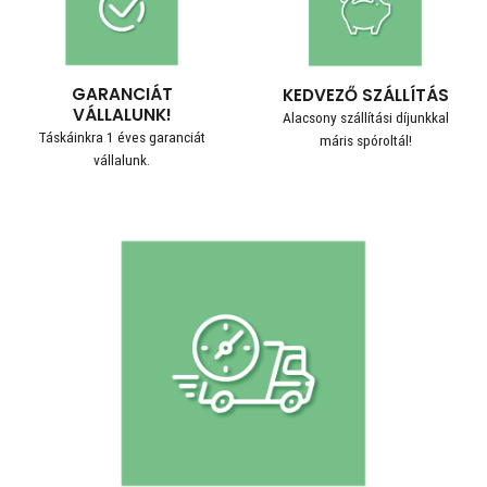
GARANCIÁT
KEDVEZŐ SZÁLLÍTÁS
VÁLLALUNK!
Alacsony szállítási díjunkkal
Táskáinkra 1 éves garanciát
máris spóroltál!
vállalunk.