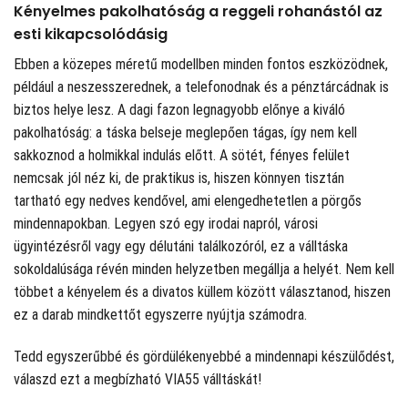
Kényelmes pakolhatóság a reggeli rohanástól az
esti kikapcsolódásig
Ebben a közepes méretű modellben minden fontos eszközödnek,
például a neszesszerednek, a telefonodnak és a pénztárcádnak is
biztos helye lesz. A dagi fazon legnagyobb előnye a kiváló
pakolhatóság: a táska belseje meglepően tágas, így nem kell
sakkoznod a holmikkal indulás előtt. A sötét, fényes felület
nemcsak jól néz ki, de praktikus is, hiszen könnyen tisztán
tartható egy nedves kendővel, ami elengedhetetlen a pörgős
mindennapokban. Legyen szó egy irodai napról, városi
ügyintézésről vagy egy délutáni találkozóról, ez a válltáska
sokoldalúsága révén minden helyzetben megállja a helyét. Nem kell
többet a kényelem és a divatos küllem között választanod, hiszen
ez a darab mindkettőt egyszerre nyújtja számodra.
Tedd egyszerűbbé és gördülékenyebbé a mindennapi készülődést,
válaszd ezt a megbízható VIA55 válltáskát!