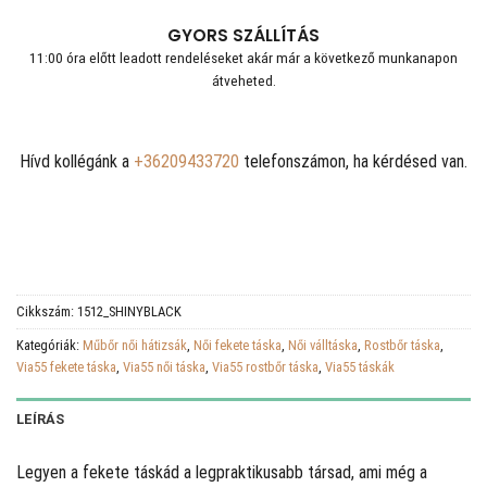
GYORS SZÁLLÍTÁS
11:00 óra előtt leadott rendeléseket akár már a következő munkanapon
átveheted.
Hívd kollégánk a
+36209433720
telefonszámon, ha kérdésed van.
Cikkszám:
1512_SHINYBLACK
Kategóriák:
Műbőr női hátizsák
,
Női fekete táska
,
Női válltáska
,
Rostbőr táska
,
Via55 fekete táska
,
Via55 női táska
,
Via55 rostbőr táska
,
Via55 táskák
LEÍRÁS
Legyen a fekete táskád a legpraktikusabb társad, ami még a