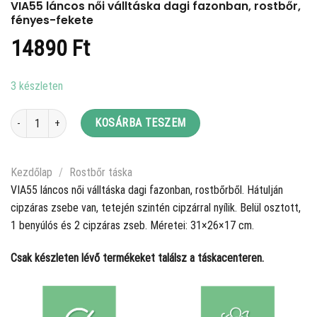
VIA55 láncos női válltáska dagi fazonban, rostbőr,
fényes-fekete
14890
Ft
3 készleten
VIA55 láncos női válltáska dagi fazonban, rostbőr, fényes-fekete mennyisé
KOSÁRBA TESZEM
Kezdőlap
/
Rostbőr táska
VIA55 láncos női válltáska dagi fazonban, rostbőrből. Hátulján
cipzáras zsebe van, tetején szintén cipzárral nyílik. Belül osztott,
1 benyúlós és 2 cipzáras zseb. Méretei: 31×26×17 cm.
Csak készleten lévő termékeket találsz a táskacenteren.