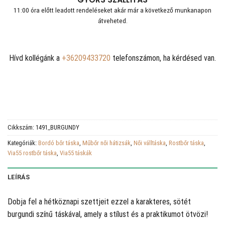
11:00 óra előtt leadott rendeléseket akár már a következő munkanapon
átveheted.
Hívd kollégánk a
+36209433720
telefonszámon, ha kérdésed van.
Cikkszám:
1491_BURGUNDY
Kategóriák:
Bordó bőr táska
,
Műbőr női hátizsák
,
Női válltáska
,
Rostbőr táska
,
Via55 rostbőr táska
,
Via55 táskák
LEÍRÁS
Dobja fel a hétköznapi szettjeit ezzel a karakteres, sötét
burgundi színű táskával, amely a stílust és a praktikumot ötvözi!