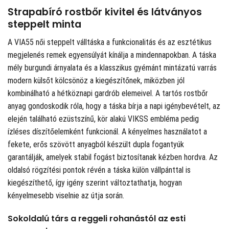
Strapabíró rostbőr kivitel és látványos
steppelt minta
A VIA55 női steppelt válltáska a funkcionalitás és az esztétikus
megjelenés remek egyensúlyát kínálja a mindennapokban. A táska
mély burgundi árnyalata és a klasszikus gyémánt mintázatú varrás
modern külsőt kölcsönöz a kiegészítőnek, miközben jól
kombinálható a hétköznapi gardrób elemeivel. A tartós rostbőr
anyag gondoskodik róla, hogy a táska bírja a napi igénybevételt, az
elején található ezüstszínű, kör alakú VIKSS embléma pedig
ízléses díszítőelemként funkcionál. A kényelmes használatot a
fekete, erős szövött anyagból készült dupla fogantyúk
garantálják, amelyek stabil fogást biztosítanak kézben hordva. Az
oldalsó rögzítési pontok révén a táska külön vállpánttal is
kiegészíthető, így igény szerint változtathatja, hogyan
kényelmesebb viselnie az útja során.
Sokoldalú társ a reggeli rohanástól az esti