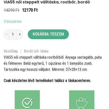
VIA55 női steppelt válltáska, rostbőr, bordó
Original
Current
14290
Ft
12170
Ft
price
price
was:
is:
3 készleten
14290 Ft.
12170 Ft.
VIA55 női steppelt válltáska, rostbőr, bordó mennyiség
KOSÁRBA TESZEM
Kezdőlap
/
Bordó bőr táska
VIA55 női steppelt válltáska rostbőrből. Anyaga vastagabb, puha
és félmerev. Belül egyterű, 1 cipzáras és 1 benyúlós zseb.
Tartozéka egy hosszú vállpánt. Méretei: 37×28×13 cm.
Csak készleten lévő termékeket találsz a táskacenteren.