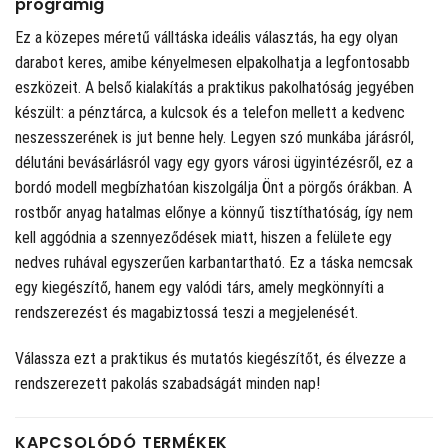
programig
Ez a közepes méretű válltáska ideális választás, ha egy olyan
darabot keres, amibe kényelmesen elpakolhatja a legfontosabb
eszközeit. A belső kialakítás a praktikus pakolhatóság jegyében
készült: a pénztárca, a kulcsok és a telefon mellett a kedvenc
neszesszerének is jut benne hely. Legyen szó munkába járásról,
délutáni bevásárlásról vagy egy gyors városi ügyintézésről, ez a
bordó modell megbízhatóan kiszolgálja Önt a pörgős órákban. A
rostbőr anyag hatalmas előnye a könnyű tisztíthatóság, így nem
kell aggódnia a szennyeződések miatt, hiszen a felülete egy
nedves ruhával egyszerűen karbantartható. Ez a táska nemcsak
egy kiegészítő, hanem egy valódi társ, amely megkönnyíti a
rendszerezést és magabiztossá teszi a megjelenését.
Válassza ezt a praktikus és mutatós kiegészítőt, és élvezze a
rendszerezett pakolás szabadságát minden nap!
KAPCSOLÓDÓ TERMÉKEK