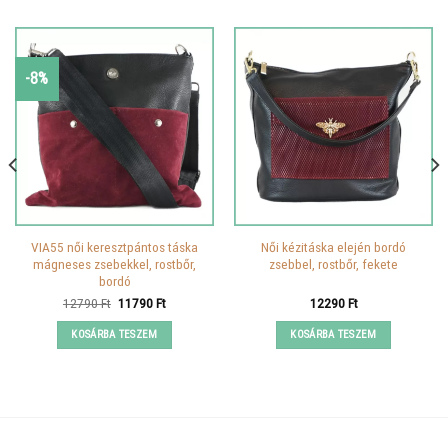
-8%
VIA55 női keresztpántos táska
Női kézitáska elején bordó
mágneses zsebekkel, rostbőr,
zsebbel, rostbőr, fekete
bordó
Original
Current
12790
Ft
11790
Ft
12290
Ft
price
price
was:
is:
KOSÁRBA TESZEM
KOSÁRBA TESZEM
12790 Ft.
11790 Ft.